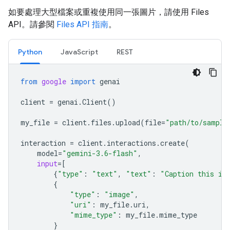
如要處理大型檔案或重複使用同一張圖片，請使用 Files
API。請參閱
Files API 指南
。
Python
JavaScript
REST
from
google
import
genai
client
=
genai
.
Client
()
my_file
=
client
.
files
.
upload
(
file
=
"path/to/sample
interaction
=
client
.
interactions
.
create
(
model
=
"gemini-3.6-flash"
,
input
=
[
{
"type"
:
"text"
,
"text"
:
"Caption this im
{
"type"
:
"image"
,
"uri"
:
my_file
.
uri
,
"mime_type"
:
my_file
.
mime_type
}