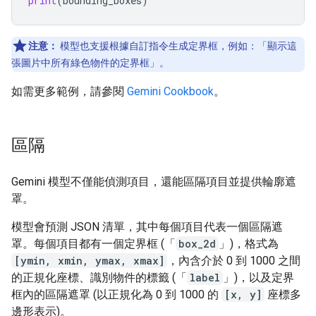
print
(
bounding_boxes
)
注意：
模型也支援根據自訂指令生成定界框，例如：「顯示這
張圖片中所有綠色物件的定界框」。
如需更多範例，請參閱
Gemini Cookbook
。
區隔
Gemini 模型不僅能偵測項目，還能區隔項目並提供輪廓遮
罩。
模型會預測 JSON 清單，其中每個項目代表一個區隔遮
罩。每個項目都有一個定界框 (「
box_2d
」)，格式為
[ymin, xmin, ymax, xmax]
，內含介於 0 到 1000 之間
的正規化座標、識別物件的標籤 (「
label
」)，以及定界
框內的區隔遮罩 (以正規化為 0 到 1000 的
[x, y]
座標多
邊形表示)。