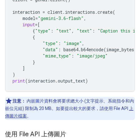
interaction
=
client
.
interactions
.
create
(
model
=
"gemini-3.6-flash"
,
input
=
[
{
"type"
:
"text"
,
"text"
:
"Caption this im
{
"type"
:
"image"
,
"data"
:
base64
.
b64encode
(
image_bytes
)
.
"mime_type"
:
"image/jpeg"
}
]
)
print
(
interaction
.
output_text
)
注意：
內嵌圖片資料會將要求總大小 (文字提示、系統指令和內
嵌位元組) 限制為 20 MB。如要提出較大的要求，請使用 File API
上
傳圖片檔案
。
使用 File API 上傳圖片