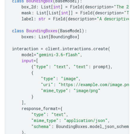
class
BoundingBox
(
BaseModel
):
box_2d
:
List
[
int
]
=
Field
(
description
=
"The 2D 
mask
:
List
[
List
[
int
]]
=
Field
(
description
=
"The
label
:
str
=
Field
(
description
=
"A descriptive 
class
BoundingBoxes
(
BaseModel
):
boxes
:
List
[
BoundingBox
]
interaction
=
client
.
interactions
.
create
(
model
=
"gemini-3.6-flash"
,
input
=
[
{
"type"
:
"text"
,
"text"
:
prompt
},
{
"type"
:
"image"
,
"uri"
:
"https://example.com/image.png
"mime_type"
:
"image/png"
}
],
response_format
=
{
"type"
:
"text"
,
"mime_type"
:
"application/json"
,
"schema"
:
BoundingBoxes
.
model_json_schema
(
},