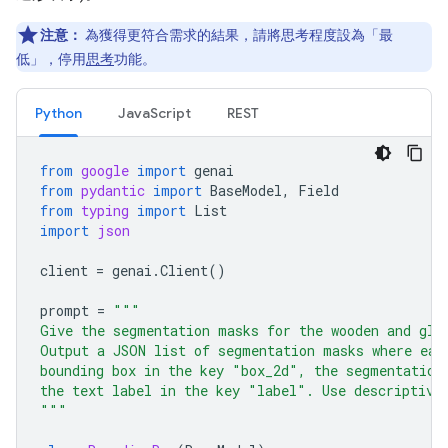
注意：
為獲得更符合需求的結果，請將思考程度設為「最
低」，停用
思考
功能。
Python
JavaScript
REST
from
google
import
genai
from
pydantic
import
BaseModel
,
Field
from
typing
import
List
import
json
client
=
genai
.
Client
()
prompt
=
"""
Give the segmentation masks for the wooden and gla
Output a JSON list of segmentation masks where eac
bounding box in the key "box_2d", the segmentation
the text label in the key "label". Use descriptive
"""