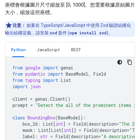
座標會根據圖片尺寸縮放至 [0, 1000]。您需要根據原始圖片
大小，縮放這些座標。
注意：
如要在 TypeScript/JavaScript 中使用 Zod 驗證結構化
輸出結構定義，請安裝
zod
套件 (
npm install zod
)。
Python
JavaScript
REST
from
google
import
genai
from
pydantic
import
BaseModel
,
Field
from
typing
import
List
import
json
client
=
genai
.
Client
()
prompt
=
"Detect the all of the prominent items in
class
BoundingBox
(
BaseModel
):
box_2d
:
List
[
int
]
=
Field
(
description
=
"The 2D 
mask
:
List
[
List
[
int
]]
=
Field
(
description
=
"The
label
:
str
=
Field
(
description
=
"A descriptive 