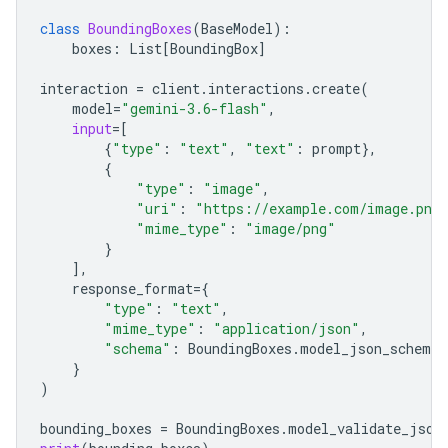
class
BoundingBoxes
(
BaseModel
):
boxes
:
List
[
BoundingBox
]
interaction
=
client
.
interactions
.
create
(
model
=
"gemini-3.6-flash"
,
input
=
[
{
"type"
:
"text"
,
"text"
:
prompt
},
{
"type"
:
"image"
,
"uri"
:
"https://example.com/image.png
"mime_type"
:
"image/png"
}
],
response_format
=
{
"type"
:
"text"
,
"mime_type"
:
"application/json"
,
"schema"
:
BoundingBoxes
.
model_json_schema
(
}
)
bounding_boxes
=
BoundingBoxes
.
model_validate_json