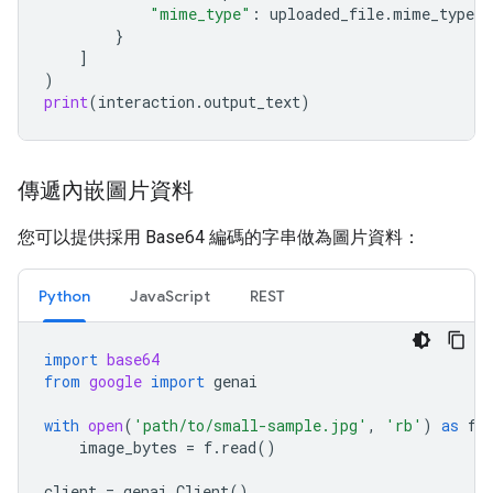
"mime_type"
:
uploaded_file
.
mime_type
}
]
)
print
(
interaction
.
output_text
)
傳遞內嵌圖片資料
您可以提供採用 Base64 編碼的字串做為圖片資料：
Python
JavaScript
REST
import
base64
from
google
import
genai
with
open
(
'path/to/small-sample.jpg'
,
'rb'
)
as
f
:
image_bytes
=
f
.
read
()
client
=
genai
.
Client
()