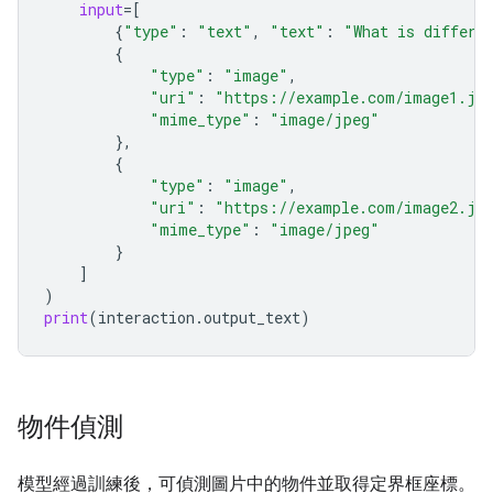
input
=
[
{
"type"
:
"text"
,
"text"
:
"What is differe
{
"type"
:
"image"
,
"uri"
:
"https://example.com/image1.jp
"mime_type"
:
"image/jpeg"
},
{
"type"
:
"image"
,
"uri"
:
"https://example.com/image2.jp
"mime_type"
:
"image/jpeg"
}
]
)
print
(
interaction
.
output_text
)
物件偵測
模型經過訓練後，可偵測圖片中的物件並取得定界框座標。