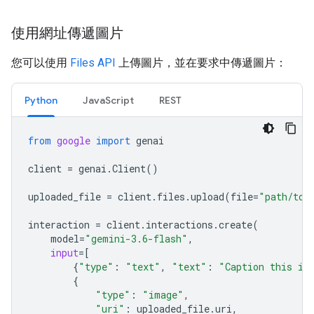
使用網址傳遞圖片
您可以使用
Files API
上傳圖片，並在要求中傳遞圖片：
Python
JavaScript
REST
from
google
import
genai
client
=
genai
.
Client
()
uploaded_file
=
client
.
files
.
upload
(
file
=
"path/to/
interaction
=
client
.
interactions
.
create
(
model
=
"gemini-3.6-flash"
,
input
=
[
{
"type"
:
"text"
,
"text"
:
"Caption this im
{
"type"
:
"image"
,
"uri"
:
uploaded_file
.
uri
,