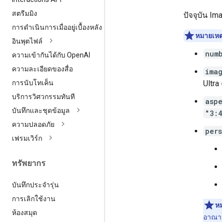
สตรีมมิง
ปัจจุบัน I
การดำเนินการเมื่ออยู่เบื้องหลัง
หมายเหต
อินพุตไฟล์
num
ความเข้ากันได้กับ Open
AI
ความละเอียดของสื่อ
ima
Ultra
การนับโทเค็น
บริการวิศวกรรมทันที
asp
บันทึกและชุดข้อมูล
"3:
ความปลอดภัย
per
เฟรมเวิร์ก
ทรัพยากร
บันทึกประจำรุ่น
การเลิกใช้งาน
หม
ห้องสมุด
อาณาจ