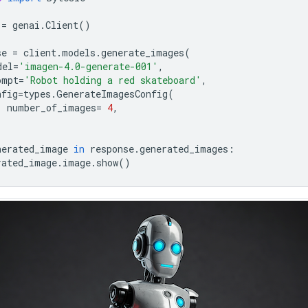
=
genai
.
Client
()
se
=
client
.
models
.
generate_images
(
del
=
'imagen-4.0-generate-001'
,
ompt
=
'Robot holding a red skateboard'
,
nfig
=
types
.
GenerateImagesConfig
(
number_of_images
=
4
,
nerated_image
in
response
.
generated_images
:
rated_image
.
image
.
show
()