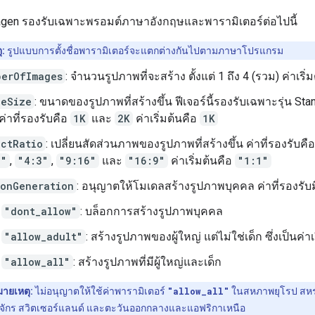
magen รองรับเฉพาะพรอมต์ภาษาอังกฤษและพารามิเตอร์ต่อไปนี้
ุ:
รูปแบบการตั้งชื่อพารามิเตอร์จะแตกต่างกันไปตามภาษาโปรแกรม
berOfImages
: จำนวนรูปภาพที่จะสร้าง ตั้งแต่ 1 ถึง 4 (รวม) ค่าเริ่
geSize
: ขนาดของรูปภาพที่สร้างขึ้น ฟีเจอร์นี้รองรับเฉพาะรุ่น St
 ค่าที่รองรับคือ
1K
และ
2K
ค่าเริ่มต้นคือ
1K
ectRatio
: เปลี่ยนสัดส่วนภาพของรูปภาพที่สร้างขึ้น ค่าที่รองรับคื
4"
,
"4:3"
,
"9:16"
และ
"16:9"
ค่าเริ่มต้นคือ
"1:1"
sonGeneration
: อนุญาตให้โมเดลสร้างรูปภาพบุคคล ค่าที่รองรับมีด
"dont_allow"
: บล็อกการสร้างรูปภาพบุคคล
"allow_adult"
: สร้างรูปภาพของผู้ใหญ่ แต่ไม่ใช่เด็ก ซึ่งเป็นค่าเ
"allow_all"
: สร้างรูปภาพที่มีผู้ใหญ่และเด็ก
ายเหตุ:
ไม่อนุญาตให้ใช้ค่าพารามิเตอร์
"allow_all"
ในสหภาพยุโรป สห
ักร สวิตเซอร์แลนด์ และตะวันออกกลางและแอฟริกาเหนือ