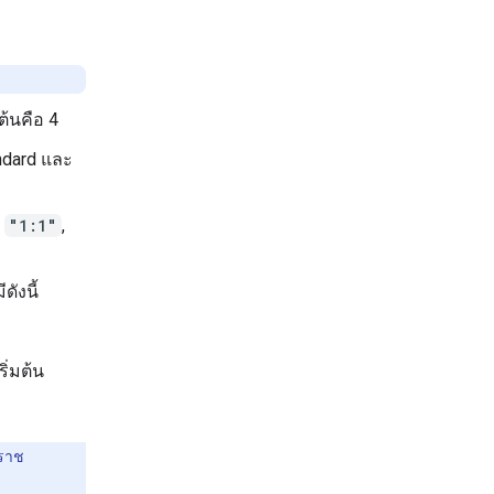
มต้นคือ 4
andard และ
อ
"1:1"
,
ังนี้
ริ่มต้น
ราช