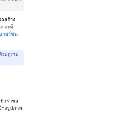
รถสร้าง
ด จะมี
น
เวอร์ชัน
้วย ดูราย
26 เราขอ
ร้างรูปภาพ