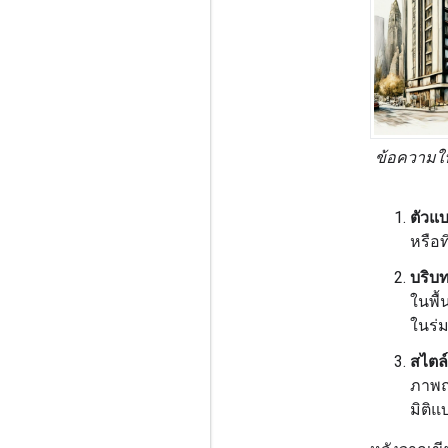
ข้อความใ
ตัวแ
หรือท
บริบท
ในพื้
ในร่
สไตล์
ภาพถ
มิติแ