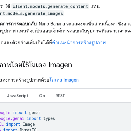
าร
: ใช้
client.models.generate_content
แทน
ent.models.generate_images
ัดการการตอบกลับ
: Nano Banana จะแสดงผลชิ้นส่วนเนื้อหา ซึ่งอา
ูลรูปภาพ แทนที่จะเป็นออบเจ็กต์การตอบกลับรูปภาพที่เฉพาะเจาะจ
ดและตัวอย่างเพิ่มเติมได้ที่
คำแนะนำการสร้างรูปภาพ
ูปภาพโดยใช้โมเดล Imagen
้แสดงการสร้างรูปภาพด้วย
โมเดล Imagen
JavaScript
Go
REST
oogle
import
genai
oogle.genai
import
types
IL
import
Image
o
import
BytesIO