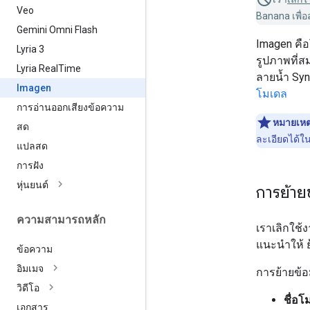
Veo
Banana เพื่อ
Gemini Omni Flash
Imagen คือ
Lyria 3
รูปภาพที่ส
Lyria Real
Time
ลายน้ำ Synt
Imagen
โมเดล
การอ่านออกเสียงข้อความ
หมายเหต
สด
ละเอียดได้ใ
แปลสด
การฝัง
หุ่นยนต์
การย้าย
ความสามารถหลัก
เราเลิกใช้
แนะนำให้ 
ข้อความ
อิมเมจ
การย้ายข้อ
วิดีโอ
ชื่อโ
เอกสาร