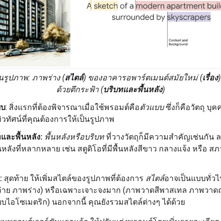
นรูปภาพ:
ภาพร่าง
(
สไตล์
) ของ
อาคารอพาร์ตเมนต์สมัยใหม่
(
เรื่อง
ด้วย
ตึกระฟ้า
(
บริบทและพื้นหลัง
)
บบ
: สิ่งแรกที่ต้องพิจารณาเมื่อใช้พรอมต์คือ
ตัวแบบ
ซึ่งก็คือวัตถุ บุค
ิวทัศน์ที่คุณต้องการให้เป็นรูปภาพ
และพื้นหลัง:
พื้นหลังหรือบริบท
ที่วางวัตถุก็มีความสำคัญเช่นกัน 
นหลังที่หลากหลาย เช่น สตูดิโอที่มีพื้นหลังสีขาว กลางแจ้ง หรือ 
ม
:
สุดท้าย ให้เพิ่มสไตล์ของรูปภาพที่ต้องการ
สไตล์
อาจเป็นแบบทั่ว
่าย ภาพร่าง) หรือเฉพาะเจาะจงมาก (ภาพวาดสีพาสเทล ภาพวาดถ
บบไอโซเมตริก) นอกจากนี้ คุณยังรวมสไตล์ต่างๆ ได้ด้วย