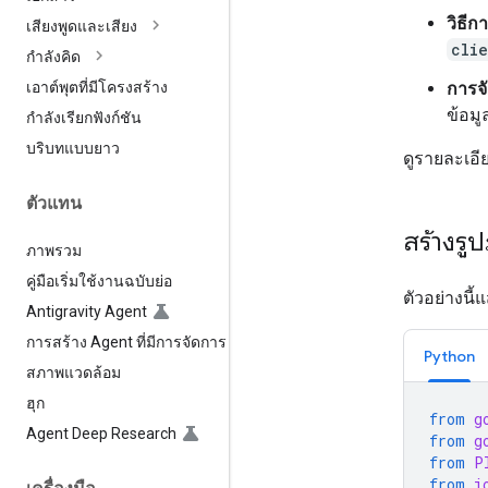
วิธีก
เสียงพูดและเสียง
cli
กำลังคิด
การจ
เอาต์พุตที่มีโครงสร้าง
ข้อม
กำลังเรียกฟังก์ชัน
บริบทแบบยาว
ดูรายละเอีย
ตัวแทน
สร้างร
ภาพรวม
คู่มือเริ่มใช้งานฉบับย่อ
ตัวอย่างนี
Antigravity Agent
การสร้าง Agent ที่มีการจัดการ
Python
สภาพแวดล้อม
ฮุก
from
g
Agent Deep Research
from
g
from
P
from
i