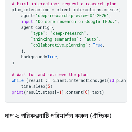
# First interaction: request a research plan
plan_interaction
=
client
.
interactions
.
create
(
agent
=
"deep-research-preview-04-2026"
,
input
=
"Do some research on Google TPUs."
,
agent_config
=
{
"type"
:
"deep-research"
,
"thinking_summaries"
:
"auto"
,
"collaborative_planning"
:
True
,
},
background
=
True
,
)
# Wait for and retrieve the plan
while
(
result
:=
client
.
interactions
.
get
(
id
=
plan_i
time
.
sleep
(
5
)
print
(
result
.
steps
[
-
1
]
.
content
[
0
]
.
text
)
ধাপ ২: পরিকল্পনাটি পরিমার্জন করুন (ঐচ্ছিক)