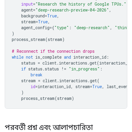
input
=
"Research the history of Google TPUs."
,
agent
=
"deep-research-preview-04-2026"
,
background
=
True
,
stream
=
True
,
agent_config
=
{
"type"
:
"deep-research"
,
"thinki
)
process_stream
(
stream
)
# Reconnect if the connection drops
while
not
is_complete
and
interaction_id
:
status
=
client
.
interactions
.
get
(
interaction_i
if
status
.
status
!=
"in_progress"
:
break
stream
=
client
.
interactions
.
get
(
id
=
interaction_id
,
stream
=
True
,
last_event
)
process_stream
(
stream
)
পরবর্তী প্রশ্ন এবং আলাপচারিতা