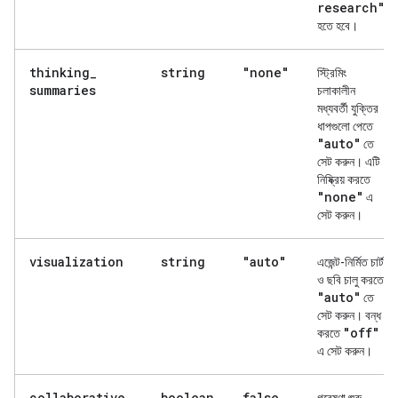
research"
হতে হবে।
thinking
_
string
"none"
স্ট্রিমিং
summaries
চলাকালীন
মধ্যবর্তী যুক্তির
ধাপগুলো পেতে
"auto"
তে
সেট করুন। এটি
নিষ্ক্রিয় করতে
"none"
এ
সেট করুন।
visualization
string
"auto"
এজেন্ট-নির্মিত চার্ট
ও ছবি চালু করতে
"auto"
তে
সেট করুন। বন্ধ
"off"
করতে
এ সেট করুন।
collaborative
_
boolean
false