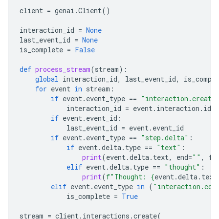
client
=
genai
.
Client
()
interaction_id
=
None
last_event_id
=
None
is_complete
=
False
def
process_stream
(
stream
):
global
interaction_id
,
last_event_id
,
is_compl
for
event
in
stream
:
if
event
.
event_type
==
"interaction.create
interaction_id
=
event
.
interaction
.
id
if
event
.
event_id
:
last_event_id
=
event
.
event_id
if
event
.
event_type
==
"step.delta"
:
if
event
.
delta
.
type
==
"text"
:
print
(
event
.
delta
.
text
,
end
=
""
,
fl
elif
event
.
delta
.
type
==
"thought"
:
print
(
f
"Thought: 
{
event
.
delta
.
text
elif
event
.
event_type
in
(
"interaction.com
is_complete
=
True
stream
=
client
.
interactions
.
create
(