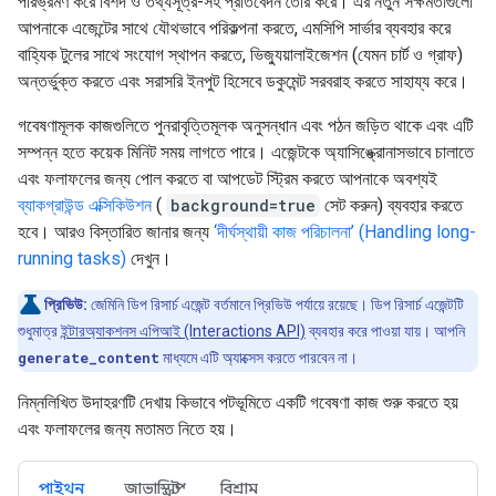
পরিভ্রমণ করে বিশদ ও তথ্যসূত্র-সহ প্রতিবেদন তৈরি করে। এর নতুন সক্ষমতাগুলো
আপনাকে এজেন্টের সাথে যৌথভাবে পরিকল্পনা করতে, এমসিপি সার্ভার ব্যবহার করে
বাহ্যিক টুলের সাথে সংযোগ স্থাপন করতে, ভিজ্যুয়ালাইজেশন (যেমন চার্ট ও গ্রাফ)
অন্তর্ভুক্ত করতে এবং সরাসরি ইনপুট হিসেবে ডকুমেন্ট সরবরাহ করতে সাহায্য করে।
গবেষণামূলক কাজগুলিতে পুনরাবৃত্তিমূলক অনুসন্ধান এবং পঠন জড়িত থাকে এবং এটি
সম্পন্ন হতে কয়েক মিনিট সময় লাগতে পারে। এজেন্টকে অ্যাসিঙ্ক্রোনাসভাবে চালাতে
এবং ফলাফলের জন্য পোল করতে বা আপডেট স্ট্রিম করতে আপনাকে অবশ্যই
ব্যাকগ্রাউন্ড এক্সিকিউশন
(
background=true
সেট করুন) ব্যবহার করতে
হবে। আরও বিস্তারিত জানার জন্য
‘দীর্ঘস্থায়ী কাজ পরিচালনা’ (Handling long-
running tasks)
দেখুন।
প্রিভিউ:
জেমিনি ডিপ রিসার্চ এজেন্ট বর্তমানে প্রিভিউ পর্যায়ে রয়েছে। ডিপ রিসার্চ এজেন্টটি
শুধুমাত্র
ইন্টারঅ্যাকশনস এপিআই (Interactions API)
ব্যবহার করে পাওয়া যায়। আপনি
generate_content
মাধ্যমে এটি অ্যাক্সেস করতে পারবেন না।
নিম্নলিখিত উদাহরণটি দেখায় কিভাবে পটভূমিতে একটি গবেষণা কাজ শুরু করতে হয়
এবং ফলাফলের জন্য মতামত নিতে হয়।
পাইথন
জাভাস্ক্রিপ্ট
বিশ্রাম