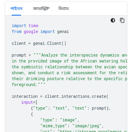
পাইথন
জাভাস্ক্রিপ্ট
বিশ্রাম
import
time
from
google
import
genai
client
=
genai
.
Client
()
prompt
=
"""Analyze the interspecies dynamics and 
in the provided image of the African watering hole
the symbiotic relationship between the avian speci
shown, and conduct a risk assessment for the retic
their drinking posture relative to the specific pre
foreground."""
interaction
=
client
.
interactions
.
create
(
input
=
[
{
"type"
:
"text"
,
"text"
:
prompt
},
{
"type"
:
"image"
,
"mime_type"
:
"image/jpeg"
,
"uri"
:
"https://storage.googleapis.com