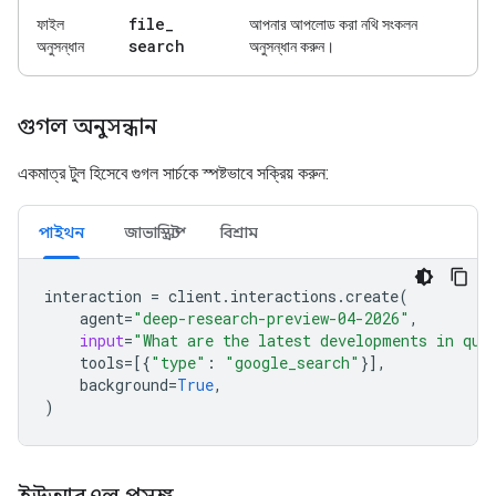
file
_
ফাইল
আপনার আপলোড করা নথি সংকলন
search
অনুসন্ধান
অনুসন্ধান করুন।
গুগল অনুসন্ধান
একমাত্র টুল হিসেবে গুগল সার্চকে স্পষ্টভাবে সক্রিয় করুন:
পাইথন
জাভাস্ক্রিপ্ট
বিশ্রাম
interaction
=
client
.
interactions
.
create
(
agent
=
"deep-research-preview-04-2026"
,
input
=
"What are the latest developments in qua
tools
=
[{
"type"
:
"google_search"
}],
background
=
True
,
)