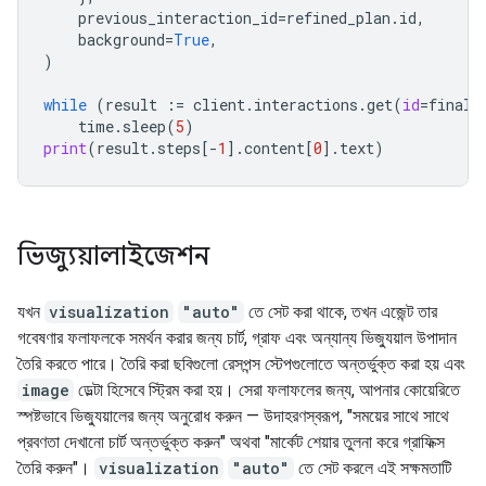
previous_interaction_id
=
refined_plan
.
id
,
background
=
True
,
)
while
(
result
:=
client
.
interactions
.
get
(
id
=
final_
time
.
sleep
(
5
)
print
(
result
.
steps
[
-
1
]
.
content
[
0
]
.
text
)
ভিজ্যুয়ালাইজেশন
যখন
visualization
"auto"
তে সেট করা থাকে, তখন এজেন্ট তার
গবেষণার ফলাফলকে সমর্থন করার জন্য চার্ট, গ্রাফ এবং অন্যান্য ভিজ্যুয়াল উপাদান
তৈরি করতে পারে। তৈরি করা ছবিগুলো রেসপন্স স্টেপগুলোতে অন্তর্ভুক্ত করা হয় এবং
image
ডেল্টা হিসেবে স্ট্রিম করা হয়। সেরা ফলাফলের জন্য, আপনার কোয়েরিতে
স্পষ্টভাবে ভিজ্যুয়ালের জন্য অনুরোধ করুন — উদাহরণস্বরূপ, "সময়ের সাথে সাথে
প্রবণতা দেখানো চার্ট অন্তর্ভুক্ত করুন" অথবা "মার্কেট শেয়ার তুলনা করে গ্রাফিক্স
তৈরি করুন"।
visualization
"auto"
তে সেট করলে এই সক্ষমতাটি