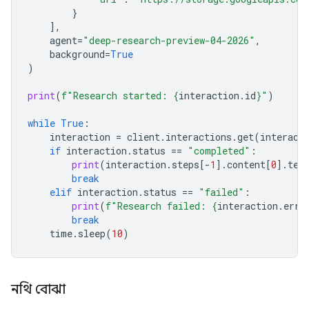
}
],
agent
=
"deep-research-preview-04-2026"
,
background
=
True
)
print
(
f
"Research started: 
{
interaction
.
id
}
"
)
while
True
:
interaction
=
client
.
interactions
.
get
(
interact
if
interaction
.
status
==
"completed"
:
print
(
interaction
.
steps
[
-
1
]
.
content
[
0
]
.
tex
break
elif
interaction
.
status
==
"failed"
:
print
(
f
"Research failed: 
{
interaction
.
erro
break
time
.
sleep
(
10
)
নথি বোঝা