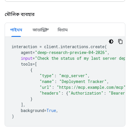
মৌলিক ব্যবহার
পাইথন
জাভাস্ক্রিপ্ট
বিশ্রাম
interaction
=
client
.
interactions
.
create
(
agent
=
"deep-research-preview-04-2026"
,
input
=
"Check the status of my last server depl
tools
=
[
{
"type"
:
"mcp_server"
,
"name"
:
"Deployment Tracker"
,
"url"
:
"https://mcp.example.com/mcp"
,
"headers"
:
{
"Authorization"
:
"Bearer m
}
],
background
=
True
,
)