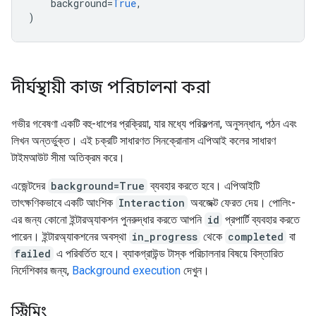
background
=
True
,
)
দীর্ঘস্থায়ী কাজ পরিচালনা করা
গভীর গবেষণা একটি বহু-ধাপের প্রক্রিয়া, যার মধ্যে পরিকল্পনা, অনুসন্ধান, পঠন এবং
লিখন অন্তর্ভুক্ত। এই চক্রটি সাধারণত সিনক্রোনাস এপিআই কলের সাধারণ
টাইমআউট সীমা অতিক্রম করে।
এজেন্টদের
background=True
ব্যবহার করতে হবে। এপিআইটি
তাৎক্ষণিকভাবে একটি আংশিক
Interaction
অবজেক্ট ফেরত দেয়। পোলিং-
এর জন্য কোনো ইন্টারঅ্যাকশন পুনরুদ্ধার করতে আপনি
id
প্রপার্টি ব্যবহার করতে
পারেন। ইন্টারঅ্যাকশনের অবস্থা
in_progress
থেকে
completed
বা
failed
এ পরিবর্তিত হবে। ব্যাকগ্রাউন্ড টাস্ক পরিচালনার বিষয়ে বিস্তারিত
নির্দেশিকার জন্য,
Background execution
দেখুন।
স্ট্রিমিং