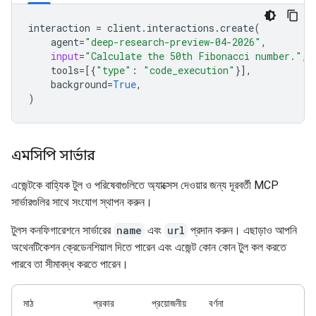
interaction
=
client
.
interactions
.
create
(
agent
=
"deep-research-preview-04-2026"
,
input
=
"Calculate the 50th Fibonacci number."
,
tools
=
[{
"type"
:
"code_execution"
}],
background
=
True
,
)
এমসিপি সার্ভার
এজেন্টকে বাহ্যিক টুল ও পরিষেবাগুলিতে অ্যাক্সেস দেওয়ার জন্য দূরবর্তী MCP
সার্ভারগুলির সাথে সংযোগ স্থাপন করুন।
টুলস কনফিগারেশনে সার্ভারের
name
এবং
url
প্রদান করুন। এছাড়াও আপনি
অথেনটিকেশন ক্রেডেনশিয়াল দিতে পারেন এবং এজেন্ট কোন কোন টুল কল করতে
পারবে তা সীমাবদ্ধ করতে পারেন।
মাঠ
প্রকার
প্রয়োজনীয়
বর্ণনা