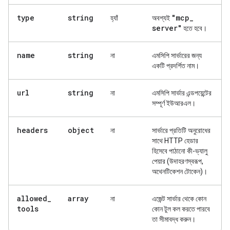
type
string
"mcp
_
হ্যাঁ
অবশ্যই
server"
হতে হবে।
name
string
না
এমসিপি সার্ভারের জন্য
একটি প্রদর্শিত নাম।
url
string
না
এমসিপি সার্ভার এন্ডপয়েন্টের
সম্পূর্ণ ইউআরএল।
headers
object
না
সার্ভারে প্রতিটি অনুরোধের
সাথে HTTP হেডার
হিসেবে পাঠানো কী-ভ্যালু
পেয়ার (উদাহরণস্বরূপ,
অথেনটিকেশন টোকেন)।
allowed
_
array
না
এজেন্ট সার্ভার থেকে কোন
tools
কোন টুল কল করতে পারবে
তা সীমাবদ্ধ করুন।