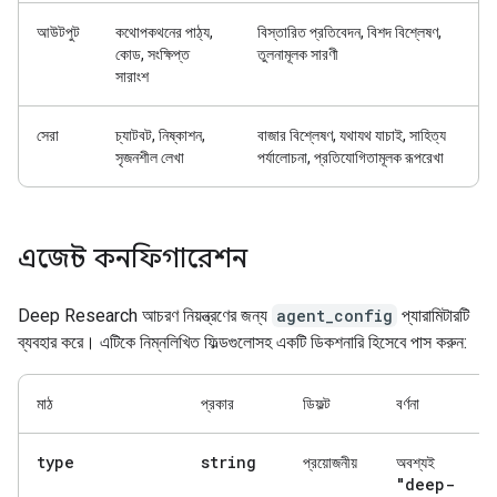
আউটপুট
কথোপকথনের পাঠ্য,
বিস্তারিত প্রতিবেদন, বিশদ বিশ্লেষণ,
কোড, সংক্ষিপ্ত
তুলনামূলক সারণী
সারাংশ
সেরা
চ্যাটবট, নিষ্কাশন,
বাজার বিশ্লেষণ, যথাযথ যাচাই, সাহিত্য
সৃজনশীল লেখা
পর্যালোচনা, প্রতিযোগিতামূলক রূপরেখা
এজেন্ট কনফিগারেশন
Deep Research আচরণ নিয়ন্ত্রণের জন্য
agent_config
প্যারামিটারটি
ব্যবহার করে। এটিকে নিম্নলিখিত ফিল্ডগুলোসহ একটি ডিকশনারি হিসেবে পাস করুন:
মাঠ
প্রকার
ডিফল্ট
বর্ণনা
type
string
প্রয়োজনীয়
অবশ্যই
"deep-