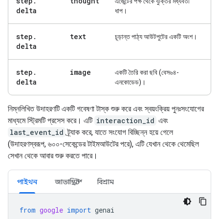
step
.
thought
এজেন্টের পক্ষ থেকে যুক্তির মধ্যবর্তী
delta
ধাপ।
step
.
text
চূড়ান্ত পাঠ্য আউটপুটের একটি অংশ।
delta
step
.
image
একটি তৈরি করা ছবি (বেস৬৪-
delta
এনকোডেড)।
নিম্নলিখিত উদাহরণটি একটি গবেষণা টাস্ক শুরু করে এবং স্বয়ংক্রিয় পুনঃসংযোগের
মাধ্যমে স্ট্রিমটি প্রসেস করে। এটি
interaction_id
এবং
last_event_id
ট্র্যাক করে, যাতে সংযোগ বিচ্ছিন্ন হয়ে গেলে
(উদাহরণস্বরূপ, ৬০০-সেকেন্ডের টাইমআউটের পরে), এটি যেখান থেকে থেমেছিল
সেখান থেকে আবার শুরু করতে পারে।
পাইথন
জাভাস্ক্রিপ্ট
বিশ্রাম
from
google
import
genai