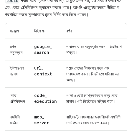
tools
প্যারামিটার প্রদান করা হয় না), এজেন্ট গুগল সার্চ, ইউআরএল কনটেক্সট
এবং কোড এক্সিকিউশন অ্যাক্সেস করতে পারে। আপনি এজেন্টের ক্ষমতা সীমিত বা
প্রসারিত করতে সুস্পষ্টভাবে টুলস নির্দিষ্ট করে দিতে পারেন।
সরঞ্জাম
টাইপ মান
বর্ণনা
google
_
গুগল
পাবলিক ওয়েব অনুসন্ধান করুন। ডিফল্টরূপে
search
অনুসন্ধান
সক্রিয়।
url
_
ইউআরএল
ওয়েব পেজের বিষয়বস্তু পড়ুন এবং
context
প্রসঙ্গ
সারসংক্ষেপ করুন। ডিফল্টরূপে সক্রিয় করা
আছে।
code
_
কোড
গণনা ও ডেটা বিশ্লেষণ করার জন্য কোড
execution
এক্সিকিউশন
চালান। এটি ডিফল্টরূপে সক্রিয় থাকে।
mcp
_
এমসিপি
বাহ্যিক টুল ব্যবহারের জন্য রিমোট এমসিপি
server
সার্ভার
সার্ভারগুলোর সাথে সংযোগ করুন।