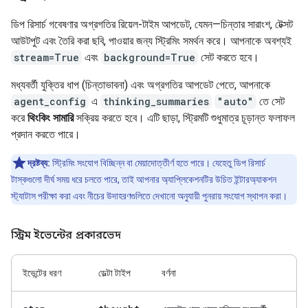
ডিপ রিসার্চ গবেষণার অগ্রগতির রিয়েল-টাইম আপডেট, যেমন—চিন্তার সারাংশ, টেক্সট
আউটপুট এবং তৈরি করা ছবি, পাওয়ার জন্য স্ট্রিমিং সমর্থন করে। আপনাকে অবশ্যই
stream=True
এবং
background=True
সেট করতে হবে।
মধ্যবর্তী যুক্তির ধাপ (চিন্তাভাবনা) এবং অগ্রগতির আপডেট পেতে, আপনাকে
agent_config
এ
thinking_summaries
"auto"
তে সেট
করে
থিংকিং সামারি
সক্রিয় করতে হবে। এটি ছাড়া, স্ট্রিমটি শুধুমাত্র চূড়ান্ত ফলাফল
প্রদান করতে পারে।
দ্রষ্টব্য:
স্ট্রিমিং সংযোগ বিচ্ছিন্ন বা মেয়াদোত্তীর্ণ হতে পারে। যেহেতু ডিপ রিসার্চ
টাস্কগুলো দীর্ঘ সময় ধরে চলতে পারে, তাই আপনার অ্যাপ্লিকেশনটির উচিত ইন্টারঅ্যাকশন
স্ট্যাটাস পরীক্ষা করা এবং নীচের উদাহরণগুলিতে দেখানো অনুযায়ী পুনরায় সংযোগ স্থাপন করা।
স্ট্রিম ইভেন্টের প্রকারভেদ
ইভেন্টের ধরণ
ডেল্টা টাইপ
বর্ণনা