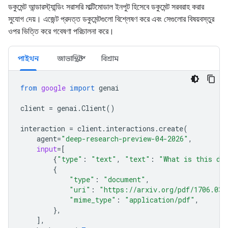
ডকুমেন্ট আন্ডারস্ট্যান্ডিং সরাসরি মাল্টিমোডাল ইনপুট হিসেবে ডকুমেন্ট সরবরাহ করার
সুযোগ দেয়। এজেন্ট প্রদত্ত ডকুমেন্টগুলো বিশ্লেষণ করে এবং সেগুলোর বিষয়বস্তুর
ওপর ভিত্তি করে গবেষণা পরিচালনা করে।
পাইথন
জাভাস্ক্রিপ্ট
বিশ্রাম
from
google
import
genai
client
=
genai
.
Client
()
interaction
=
client
.
interactions
.
create
(
agent
=
"deep-research-preview-04-2026"
,
input
=
[
{
"type"
:
"text"
,
"text"
:
"What is this do
{
"type"
:
"document"
,
"uri"
:
"https://arxiv.org/pdf/1706.037
"mime_type"
:
"application/pdf"
,
},
],