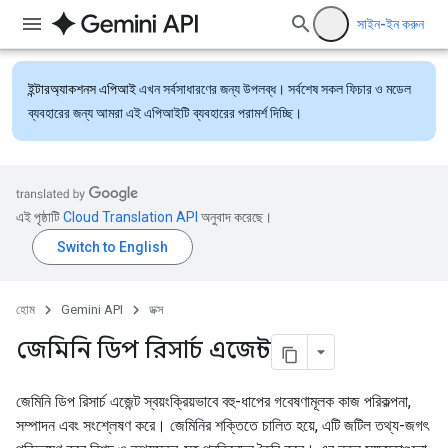
সাইন-ইন করুন
ইন্টারঅ্যাকশনস এপিআই
এখন সর্বসাধারণের জন্য উপলব্ধ। সর্বশেষ সকল ফিচার ও মডেল
ব্যবহারের জন্য আমরা এই এপিআইটি ব্যবহারের পরামর্শ দিচ্ছি।
এই পৃষ্ঠাটি
Cloud Translation API
অনুবাদ করেছে।
হোম
Gemini API
ডক্স
জেমিনি ডিপ রিসার্চ এজেন্ট
জেমিনি ডিপ রিসার্চ এজেন্ট স্বয়ংক্রিয়ভাবে বহু-ধাপের গবেষণামূলক কাজ পরিকল্পনা,
সম্পাদন এবং সংশ্লেষণ করে। জেমিনির শক্তিতে চালিত হয়ে, এটি জটিল তথ্য-জগৎ