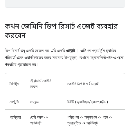
কখন জেমিনি ডিপ রিসার্চ এজেন্ট ব্যবহার
করবেন
ডিপ রিসার্চ শুধু একটি মডেল নয়, এটি একটি
এজেন্ট
। এটি লো-ল্যাটেন্সি চ্যাটের
পরিবর্তে এমন ওয়ার্কলোডের জন্য সবচেয়ে উপযুক্ত, যেখানে 'অ্যানালিস্ট-ইন-এ-বক্স'
পদ্ধতির প্রয়োজন হয়।
স্ট্যান্ডার্ড জেমিনি
বৈশিষ্ট্য
জেমিনি ডিপ রিসার্চ এজেন্ট
মডেল
লেটেন্সি
সেকেন্ড
মিনিট (অ্যাসিঙ্ক/ব্যাকগ্রাউন্ড)
প্রক্রিয়া
তৈরি করুন ->
পরিকল্পনা -> অনুসন্ধান -> পঠন ->
আউটপুট
পুনরাবৃত্তি -> আউটপুট