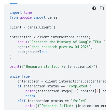
import
time
from
google
import
genai
client
=
genai
.
Client
()
interaction
=
client
.
interactions
.
create
(
input
=
"Research the history of Google TPUs."
,
agent
=
"deep-research-preview-04-2026"
,
background
=
True
,
)
print
(
f
"Research started: 
{
interaction
.
id
}
"
)
while
True
:
interaction
=
client
.
interactions
.
get
(
interact
if
interaction
.
status
==
"completed"
:
print
(
interaction
.
steps
[
-
1
]
.
content
[
0
]
.
tex
break
elif
interaction
.
status
==
"failed"
:
print
(
f
"Research failed: 
{
interaction
.
erro