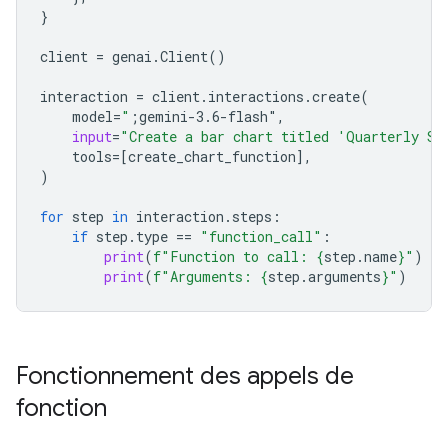
}
client
=
genai
.
Client
()
interaction
=
client
.
interactions
.
create
(
model
=
"
;gemini-3.6-flash"
,
input
=
"Create a bar chart titled 'Quarterly Sa
tools
=
[
create_chart_function
],
)
for
step
in
interaction
.
steps
:
if
step
.
type
==
"function_call"
:
print
(
f
"Function to call: 
{
step
.
name
}
"
)
print
(
f
"Arguments: 
{
step
.
arguments
}
"
)
Fonctionnement des appels de
fonction