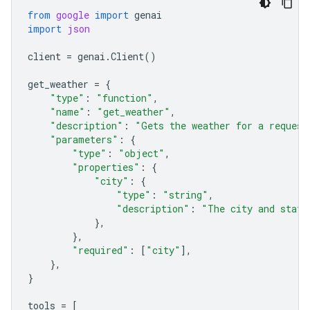
from
google
import
genai
import
json
client
=
genai
.
Client
()
get_weather
=
{
"type"
:
"function"
,
"name"
:
"get_weather"
,
"description"
:
"Gets the weather for a request
"parameters"
:
{
"type"
:
"object"
,
"properties"
:
{
"city"
:
{
"type"
:
"string"
,
"description"
:
"The city and state
},
},
"required"
:
[
"city"
],
},
}
tools
=
[