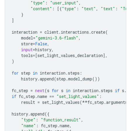
"type"
:
"user_input"
,
"content"
:
[{
"type"
:
"text"
,
"text"
:
"Tur
}
]
interaction
=
client
.
interactions
.
create
(
model
=
"gemini-3.6-flash"
,
store
=
False
,
input
=
history
,
tools
=
[
set_light_values_declaration
],
)
for
step
in
interaction
.
steps
:
history
.
append
(
step
.
model_dump
())
fc_step
=
next
(
s
for
s
in
interaction
.
steps
if
s
.
t
if
fc_step
.
name
==
"set_light_values"
:
result
=
set_light_values
(
**
fc_step
.
arguments
)
history
.
append
({
"type"
:
"function_result"
,
"name"
:
fc_step
.
name
,