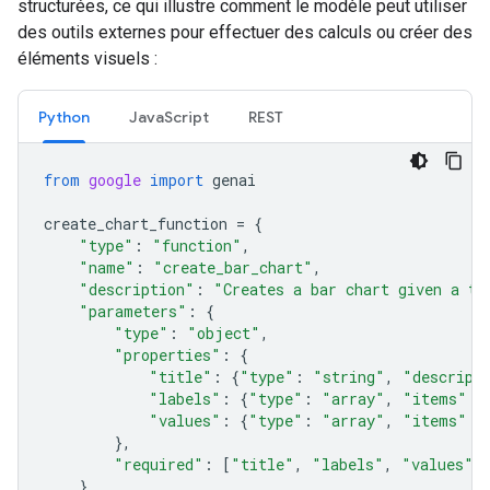
structurées, ce qui illustre comment le modèle peut utiliser
des outils externes pour effectuer des calculs ou créer des
éléments visuels :
Python
Java
Script
REST
from
google
import
genai
create_chart_function
=
{
"type"
:
"function"
,
"name"
:
"create_bar_chart"
,
"description"
:
"Creates a bar chart given a ti
"parameters"
:
{
"type"
:
"object"
,
"properties"
:
{
"title"
:
{
"type"
:
"string"
,
"descript
"labels"
:
{
"type"
:
"array"
,
"items"
:
"values"
:
{
"type"
:
"array"
,
"items"
:
},
"required"
:
[
"title"
,
"labels"
,
"values"
]
},