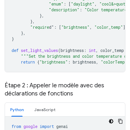
"enum"
:
[
"daylight"
,
"cool&>quot;
"description"
:
"Color temperature"
},
},
"require
d"
:
[
"brightness"
,
"color_temp"
],
},
}
def
set_light_values
(
brightness
:
int
,
color_temp
:
"""Set the brightness and color temperature of
return
{
"brightness"
:
brightness
,
"colorTemper
Étape 2 : Appeler le modèle avec des
déclarations de fonctions
Python
Java
Script
from
google
import
genai