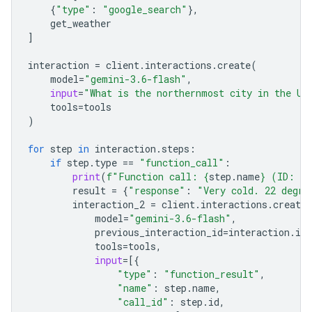
{
"type"
:
"google_search"
},
get_weather
]
interaction
=
client
.
interactions
.
create
(
model
=
"gemini-3.6-flash"
,
input
=
"What is the northernmost city in the Un
tools
=
tools
)
for
step
in
interaction
.
steps
:
if
step
.
type
==
"function_call"
:
print
(
f
"Function call: 
{
step
.
name
}
 (ID: 
{
s
result
=
{
"response"
:
"Very cold. 22 degre
interaction_2
=
client
.
interactions
.
create
model
=
"gemini-3.6-flash"
,
previous_interaction_id
=
interaction
.
id
,
tools
=
tools
,
input
=
[{
"type"
:
"function_result"
,
"name"
:
step
.
name
,
"call_id"
:
step
.
id
,