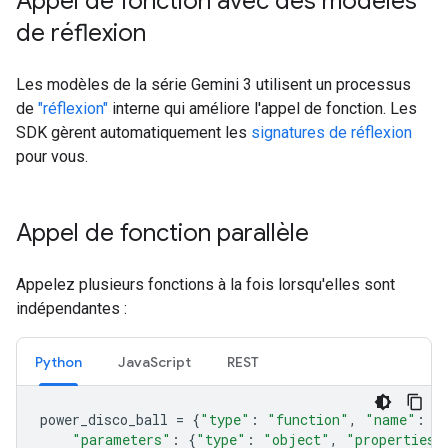
Appel de fonction avec des modèles
de réflexion
Les modèles de la série Gemini 3 utilisent un processus
de
"réflexion"
interne qui améliore l'appel de fonction. Les
SDK gèrent automatiquement les
signatures de réflexion
pour vous.
Appel de fonction parallèle
Appelez plusieurs fonctions à la fois lorsqu'elles sont
indépendantes :
Python
Java
Script
REST
power_disco_ball
=
{
"type"
:
"function"
,
"name"
:
"
"parameters"
:
{
"type"
:
"object"
,
"properties"