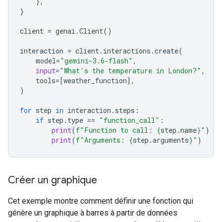
},
}
client
=
genai
.
Client
()
interaction
=
client
.
interactions
.
create
(
model
=
"gemini-3.6-flash"
,
input
=
"What's the temperature in London?"
,
tools
=
[
weather_function
],
)
for
step
in
interaction
.
steps
:
if
step
.
type
==
"function_call"
:
print
(
f
"Function to call: 
{
step
.
name
}
"
)
print
(
f
"Arguments: 
{
step
.
arguments
}
"
)
Créer un graphique
Cet exemple montre comment définir une fonction qui
génère un graphique à barres à partir de données