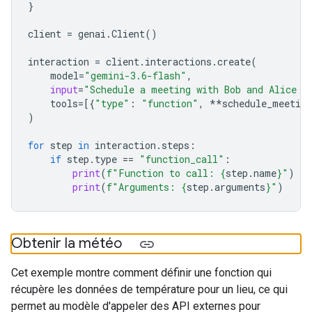
}
client
=
genai
.
Client
()
interaction
=
client
.
interactions
.
create
(
model
=
"gemini-3.6-flash"
,
input
=
"Schedule a meeting with Bob and Alice f
tools
=
[{
"type"
:
"function"
,
**
schedule_meeting
)
for
step
in
interaction
.
steps
:
if
step
.
type
==
"function_call"
:
print
(
f
"Function to call: 
{
step
.
name
}
"
)
print
(
f
"Arguments: 
{
step
.
arguments
}
"
)
Obtenir la météo
Cet exemple montre comment définir une fonction qui
récupère les données de température pour un lieu, ce qui
permet au modèle d'appeler des API externes pour