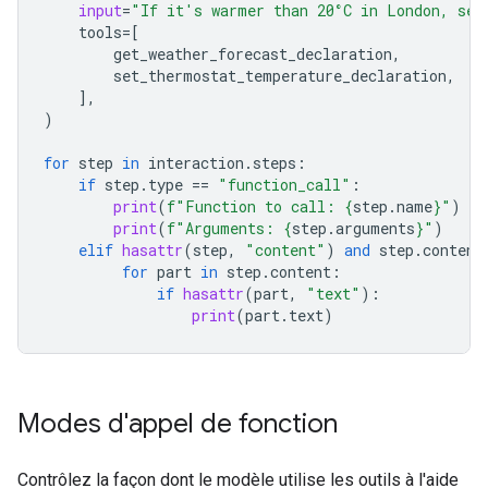
input
=
"If it's warmer than 20°C in London, set
tools
=
[
get_weather_forecast_declaration
,
set_ther
mostat_temperature_declaration
,
],
)
for
step
in
interaction
.
steps
:
if
step
.
type
==
"function_call"
:
print
(
f
"Function to call: 
{
step
.
name
}
"
)
print
(
f
"Arguments: 
{
step
.
arguments
}
"
)
elif
hasattr
(
step
,
"content"
)
and
step
.
content
for
part
in
step
.
content
:
if
hasattr
(
part
,
"text"
):
print
(
part
.
text
)
Modes d'appel de fonction
Contrôlez la façon dont le modèle utilise les outils à l'aide