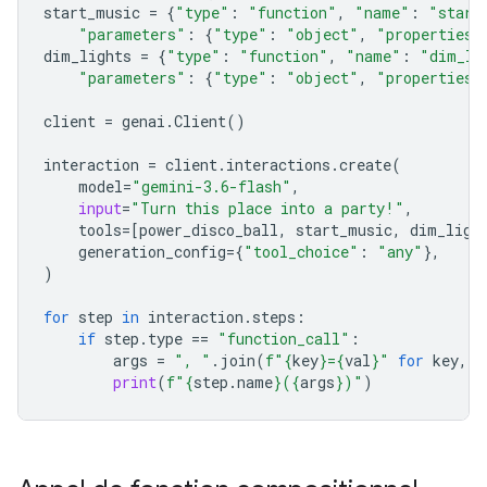
start_music
=
{
"type"
:
"function"
,
"name"
:
"start
"parameters"
:
{
"type"
:
"object"
,
"properties"
dim_lights
=
{
"type"
:
"function"
,
"name"
:
"dim_li
"parameters"
:
{
"type"
:
"object"
,
"properties"
client
=
genai
.
Client
()
interaction
=
client
.
interactions
.
create
(
model
=
"gemini-3.6-flash"
,
input
=
"Turn this place into a party!"
,
tools
=
[
power_disco_ball
,
start_music
,
dim_ligh
generation_config
=
{
"tool_choice"
:
"any"
},
)
for
step
in
interaction
.
steps
:
if
step
.
type
==
"function_call"
:
args
=
", "
.
join
(
f
"
{
key
}
=
{
val
}
"
for
key
,
v
print
(
f
"
{
step
.
name
}
(
{
args
}
)"
)