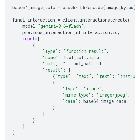
base64_image_data
=
base64
.
b64encode
(
image_bytes
)
.
final_interaction
=
client
.
interactions
.
create
(
model
=
"gemini-3.6-flash"
,
previous_interaction_id
=
interaction
.
id
,
input
=
[
{
"type"
:
"function_result"
,
"name"
:
tool_call
.
name
,
"call_id"
:
tool_call
.
id
,
"result"
:
[
{
"type"
:
"text"
,
"text"
:
"instrum
{
"type"
:
"image"
,
"mime_type
"
:
"image/jpeg"
,
"data"
:
base64_image_data
,
},
],
}
],
)