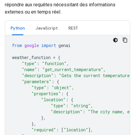
répondre aux requêtes nécessitant des informations
externes ou en temps réel.
Python
Java
Script
REST
from
google
import
genai
weather_function
=
{
"type"
:
"function"
,
"name"
:
"get_current_temperature"
,
"description"
:
"Gets the current temperature f
"parameters"
:
{
"type"
:
"object"
,
"properties"
:
{
"location"
:
{
"type"
:
"string"
,
"description"
:
"The city name, e.g
},
},
"required"
:
[
"location"
],