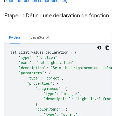
(
appel de fonction compositionnel
).
Étape 1 : Définir une déclaration de fonction
Python
Java
Script
set_light_values_declaration
=
{
"type"
:
"function"
,
"name"
:
"set_light_values"
,
"description"
:
"Sets the brightness and color 
"parameters"
:
{
"type"
:
"object"
,
"properties"
:
{
"brightness"
:
{
"type"
:
"integer"
,
"description"
:
"Light level from 0
},
"color_temp"
:
{
"type"
:
"string"
,