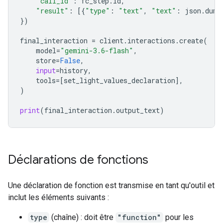
"call_id"
:
fc_step
.
id
,
"result"
:
[{
"type"
:
"text"
,
"text"
:
json
.
dump
})
final_interactio
n 
=
client
.
interactions
.
create
(
model
=
"gemini-3.6-flash"
,
store
=
False
,
input
=
history
,
tools
=
[
set_light_values_declaration
],
)
print
(
final_interaction
.
output_text
)
Déclarations de fonctions
Une déclaration de fonction est transmise en tant qu'outil et
inclut les éléments suivants :
type
(chaîne) : doit être
"function"
pour les