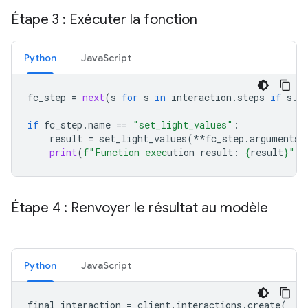
Étape 3 : Exécuter la fonction
Python
Java
Script
fc_step
=
next
(
s
for
s
in
interaction
.
steps
if
s
.
t
if
fc_step
.
name
==
"set_light_values"
:
result
=
set_light_values
(
**
fc_step
.
arguments
)
print
(
f
"Function exec
ution result: 
{
result
}
"
)
Étape 4 : Renvoyer le résultat au modèle
Python
Java
Script
final_interaction
=
client
.
interactions
.
create
(