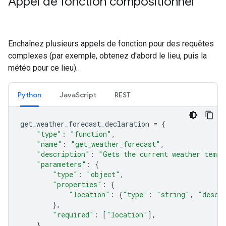
Appel de fonction compositionnel
Enchaînez plusieurs appels de fonction pour des requêtes
complexes (par exemple, obtenez d'abord le lieu, puis la
météo pour ce lieu).
Python
Java
Script
REST
get_weather_forecast_declaration
=
{
"type"
:
"function"
,
"name"
:
"get_weather_forecast"
,
"description"
:
"Gets the current weather tempe
"parameters"
:
{
"type"
:
"object"
,
"properties"
:
{
"location"
:
{
"type"
:
"string"
,
"descr
},
"required"
:
[
"location"
],
},