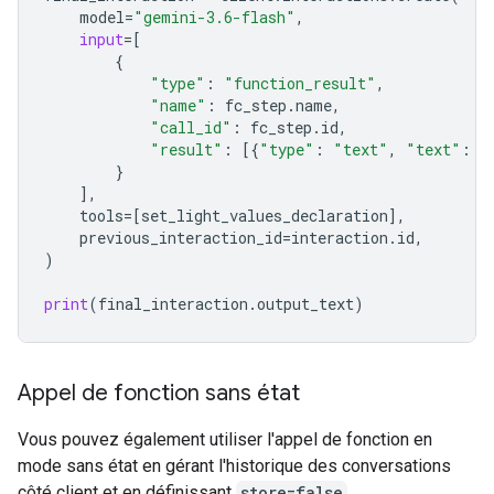
model
=
"gemini-3.6-flash"
,
input
=
[
{
"type"
:
"function_result"
,
"name"
:
fc_step
.
name
,
"call_id"
:
fc_step
.
id
,
"result"
:
[{
"type"
:
"text"
,
"text"
:
j
}
],
tools
=
[
set_light_values_declarat
ion
],
previous_interaction_id
=
interaction
.
id
,
)
print
(
final_interaction
.
output_text
)
Appel de fonction sans état
Vous pouvez également utiliser l'appel de fonction en
mode sans état en gérant l'historique des conversations
côté client et en définissant
store=false
.