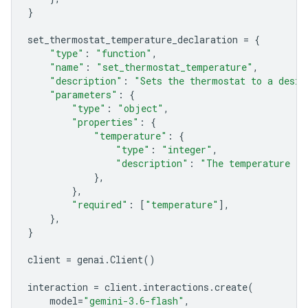
}
set_thermostat_temperature_declaration
=
{
"type"
:
"function"
,
"name"
:
"set_thermostat_temperature"
,
"description"
:
"Sets the thermostat to a desir
"parameters"
:
{
"type"
:
"object"
,
"properties"
:
{
"temperature"
:
{
"type"
:
"integer"
,
"description"
:
"The temperature in
},
},
"required"
:
[
"temperature"
],
},
}
client
=
genai
.
Client
()
interaction
=
client
.
interactions
.
create
(
model
=
"gemini-3.6-flash"
,