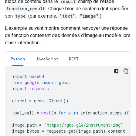
blocs de contenu dans le
result
champ de l'étape
function_result
. Chaque bloc de contenu doit spécifier
son
type
(par exemple,
"text"
,
"image"
).
L'exemple suivant montre comment renvoyer une réponse
de fonction contenant des données d'image au modèle lors
d'une interaction :
Python
Java
Script
REST
import
base64
from
google
import
genai
import
requests
client
=
genai
.
Client
()
tool_call
=
next
(
s
for
s
in
interaction
.
steps
if
s
image_path
=
"https://goo.gle/instrument-img"
image_bytes
=
requests
.
get
(
image_path
)
.
content