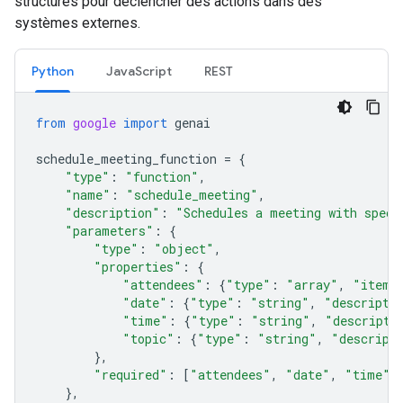
structurés pour déclencher des actions dans des
systèmes externes.
Python
Java
Script
REST
from
google
import
genai
schedule_meeting_function
=
{
"type"
:
"function"
,
"name"
:
"schedule_meeting"
,
"description"
:
"Schedules a meeting with speci
"parameters"
:
{
"type"
:
"object"
,
"properties"
:
{
"attendees"
:
{
"type"
:
"array"
,
"items
"date"
:
{
"type"
:
"string"
,
"descripti
"time"
:
{
"type"
:
"string"
,
"descripti
"topic"
:
{
"type"
:
"string"
,
"descript
},
"required"
:
[
"attendees"
,
"date"
,
"time"
,
},