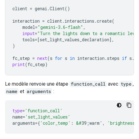
client
=
genai
.
Client
()
interaction
=
client
.
interactions
.
create
(
model
=
"gemini-3.6-flash"
,
input
=
"Turn the lights down to a romantic leve
tools
=
[
set_light_values_declaration
],
)
fc_step
=
next
(
s
for
s
in
interaction
.
steps
if
s
.
t
print
(
fc_step
)
Le modèle renvoie une étape
function_call
avec
type
,
name
et
arguments
:
type
=
'function_call'
name
=
'set_light_values'
arguments
=
{
'color_temp'
:
&#
39;warm'
,
'brightness'