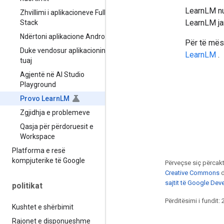
LearnLM nuk
Zhvillimi i aplikacioneve Full-
LearnLM ja
Stack
Ndërtoni aplikacione Android
Për të mës
Duke vendosur aplikacionin
LearnLM
.
tuaj
Agjentë në AI Studio
Playground
Provo Learn
LM
Zgjidhja e problemeve
Qasja për përdoruesit e
Workspace
Platforma e resë
kompjuterike të Google
Përveçse siç përcakt
Creative Commons
d
sajtit të Google Dev
politikat
Përditësimi i fundit:
Kushtet e shërbimit
Rajonet e disponueshme