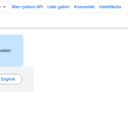
Merr çelësin API
Libër gatimi
Komuniteti
Identifikohu
odelet