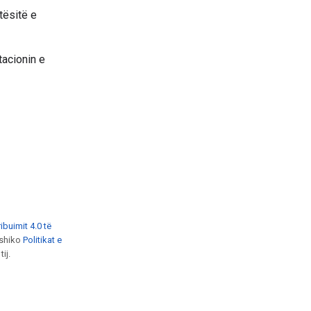
tësitë e
tacionin e
ibuimit 4.0 të
, shiko
Politikat e
ij.