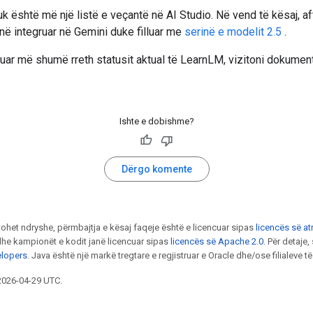
 është më një listë e veçantë në AI Studio. Në vend të kësaj, af
në integruar në Gemini duke filluar me
serinë e modelit 2.5
.
uar më shumë rreth statusit aktual të LearnLM, vizitoni dokumen
Ishte e dobishme?
Dërgo komente
ohet ndryshe, përmbajtja e kësaj faqeje është e licencuar sipas
licencës së atr
he kampionët e kodit janë licencuar sipas
licencës së Apache 2.0
. Për detaje
elopers
. Java është një markë tregtare e regjistruar e Oracle dhe/ose filialeve të t
 2026-04-29 UTC.