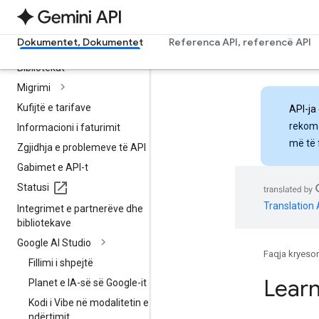
Shënimet e publikimit
Dokumentet, Dokumentet
Referenca API, referencë API
Kundërshtimet
Bibliotekat
Migrimi
Kufijtë e tarifave
API-ja
rekoma
Informacioni i faturimit
më të 
Zgjidhja e problemeve të API
Gabimet e API-t
Statusi
Translation 
Integrimet e partnerëve dhe
bibliotekave
Google AI Studio
Faqja kryeso
Fillimi i shpejtë
Lear
Planet e IA-së së Google-it
Kodi i Vibe në modalitetin e
ndërtimit