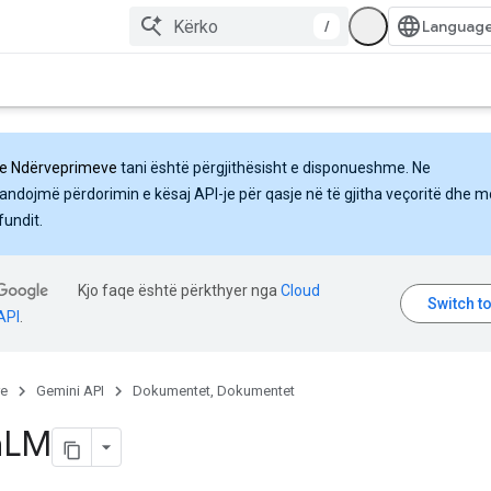
/
 e Ndërveprimeve
tani është përgjithësisht e disponueshme. Ne
ndojmë përdorimin e kësaj API-je për qasje në të gjitha veçoritë dhe m
fundit.
Kjo faqe është përkthyer nga
Cloud
API
.
re
Gemini API
Dokumentet, Dokumentet
n
LM