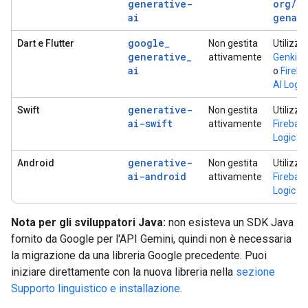
generative-
org
/
ai
genai
google
_
Dart e Flutter
Non gestita
Utilizza
generative
_
attivamente
Genkit D
ai
o
Fireb
AI Logic
generative-
Swift
Non gestita
Utilizza
ai-swift
attivamente
Firebase
Logic
generative-
Android
Non gestita
Utilizza
ai-android
attivamente
Firebase
Logic
Nota per gli sviluppatori Java:
non esisteva un SDK Java
fornito da Google per l'API Gemini, quindi non è necessaria
la migrazione da una libreria Google precedente. Puoi
iniziare direttamente con la nuova libreria nella
sezione
Supporto linguistico e installazione
.