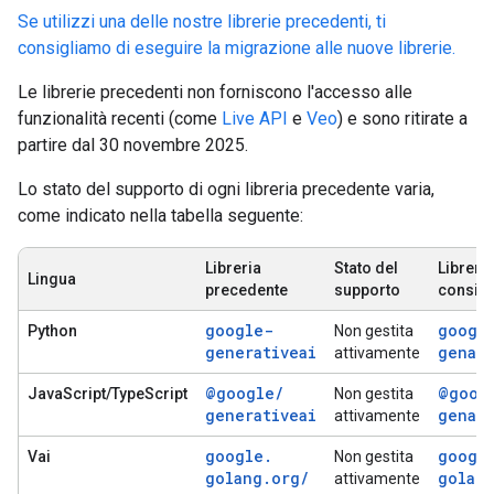
Se utilizzi una delle nostre librerie precedenti, ti
consigliamo di eseguire la migrazione alle nuove librerie.
Le librerie precedenti non forniscono l'accesso alle
funzionalità recenti (come
Live API
e
Veo
) e sono ritirate a
partire dal 30 novembre 2025.
Lo stato del supporto di ogni libreria precedente varia,
come indicato nella tabella seguente:
Libreria
Stato del
Libreria
Lingua
precedente
supporto
consigl
google-
googl
Python
Non gestita
generativeai
genai
attivamente
@google
/
@goog
JavaScript/TypeScript
Non gestita
generativeai
genai
attivamente
google
.
googl
Vai
Non gestita
golang
.
org
/
golan
attivamente