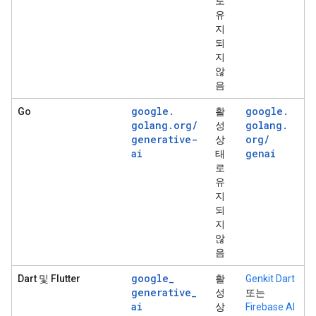
로
유
지
되
지
않
음
google
.
google
.
Go
활
golang
.
org
/
golang
.
성
generative-
org
/
상
ai
genai
태
로
유
지
되
지
않
음
google
_
Dart 및 Flutter
활
Genkit Dart
generative
_
성
또는
ai
상
Firebase AI