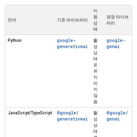
지
원
권장 라이브
언어
기존 라이브러리
상
러리
태
google-
google-
Python
활
generativeai
genai
성
상
태
로
유
지
되
지
않
음
@google
/
@google
/
JavaScript/TypeScript
활
generativeai
genai
성
상
태