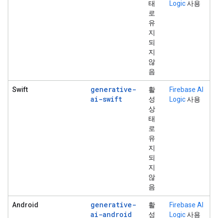
태
Logic
사용
로
유
지
되
지
않
음
generative-
Swift
활
Firebase AI
ai-swift
성
Logic
사용
상
태
로
유
지
되
지
않
음
generative-
Android
활
Firebase AI
ai-android
성
Logic
사용