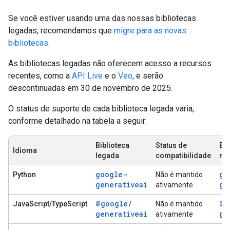
Se você estiver usando uma das nossas bibliotecas
legadas, recomendamos que
migre para as novas
bibliotecas
.
As bibliotecas legadas não oferecem acesso a recursos
recentes, como a
API Live
e o
Veo
, e serão
descontinuadas em 30 de novembro de 2025.
O status de suporte de cada biblioteca legada varia,
conforme detalhado na tabela a seguir:
Biblioteca
Status de
Bib
Idioma
legada
compatibilidade
re
google-
go
Python
Não é mantido
generativeai
ge
ativamente
@google
/
@g
JavaScript/TypeScript
Não é mantido
generativeai
ge
ativamente