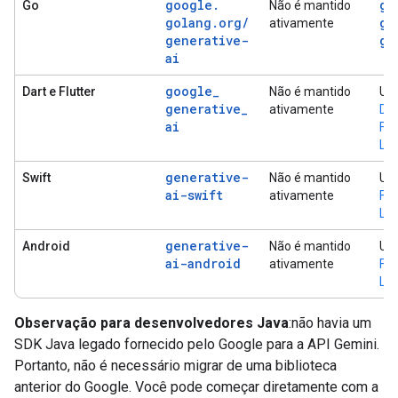
google
.
go
Go
Não é mantido
golang
.
org
/
go
ativamente
generative-
ge
ai
google
_
Dart e Flutter
Não é mantido
Us
generative
_
ativamente
Dar
ai
Fir
Log
generative-
Swift
Não é mantido
Usa
ai-swift
ativamente
Fir
Log
generative-
Android
Não é mantido
Usa
ai-android
ativamente
Fir
Log
Observação para desenvolvedores Java
:não havia um
SDK Java legado fornecido pelo Google para a API Gemini.
Portanto, não é necessário migrar de uma biblioteca
anterior do Google. Você pode começar diretamente com a