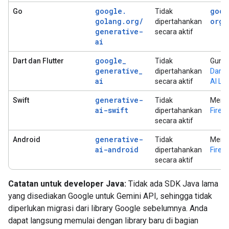
google
.
goog
Go
Tidak
golang
.
org
/
org
/
dipertahankan
generative-
secara aktif
ai
google
_
Dart dan Flutter
Tidak
Guna
generative
_
dipertahankan
Dart
a
ai
secara aktif
AI Log
generative-
Swift
Tidak
Meng
ai-swift
dipertahankan
Fireb
secara aktif
generative-
Android
Tidak
Meng
ai-android
dipertahankan
Fireb
secara aktif
Catatan untuk developer Java:
Tidak ada SDK Java lama
yang disediakan Google untuk Gemini API, sehingga tidak
diperlukan migrasi dari library Google sebelumnya. Anda
dapat langsung memulai dengan library baru di bagian