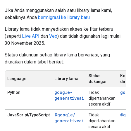
Jika Anda menggunakan salah satu library lama kami,
sebaiknya Anda
bermigrasi ke library baru
.
Library lama tidak menyediakan akses ke fitur terbaru
(seperti
Live API
dan
Veo
) dan tidak digunakan lagi mulai
30 November 2025.
Status dukungan setiap library lama bervariasi, yang
diuraikan dalam tabel berikut:
Status
Kolek
Language
Library lama
dukungan
dire
google-
goog
Python
Tidak
generativeai
dipertahankan
secara aktif
@google
/
@goo
JavaScript/TypeScript
Tidak
generativeai
dipertahankan
secara aktif