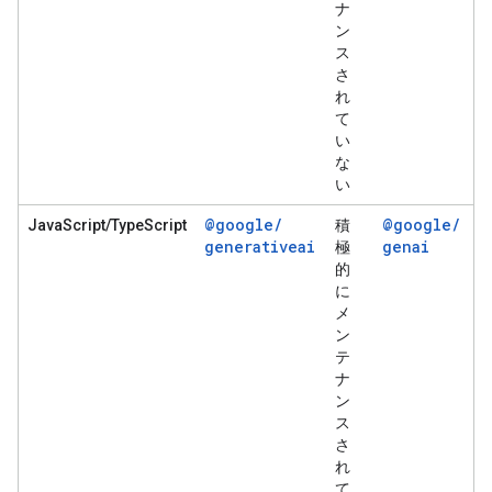
ナ
ン
ス
さ
れ
て
い
な
い
@google
/
@google
/
JavaScript/TypeScript
積
generativeai
genai
極
的
に
メ
ン
テ
ナ
ン
ス
さ
れ
て