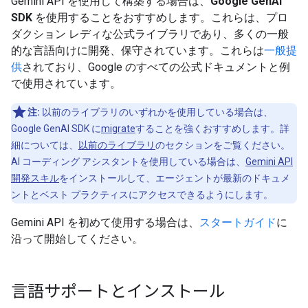
Gemini API を使用して構築する場合は、
Google GenAI
SDK
を使用することをおすすめします。これらは、プロ
ダクション レディな公式ライブラリであり、多くの一般
的な言語向けに開発、保守されています。これらは
一般提
供
されており、Google のすべての公式ドキュメントと例
で使用されています。
注:
以前のライブラリのいずれかを使用している場合は、
Google GenAI SDK に
migrate
することを強くおすすめします。詳
細については、
以前のライブラリ
のセクションをご覧ください。
AI コーディング アシスタントを使用している場合は、
Gemini API
開発スキル
をインストールして、エージェントが最新のドキュメ
ントとベスト プラクティスにアクセスできるようにします。
Gemini API を初めて使用する場合は、
スタートガイド
に
沿って開始してください。
言語サポートとインストール