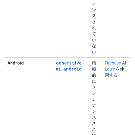
ナ
ン
ス
さ
れ
て
い
な
い
generative-
Android
積
Firebase AI
ai-android
極
Logic
を使
的
用する
に
メ
ン
テ
ナ
ン
ス
さ
れ