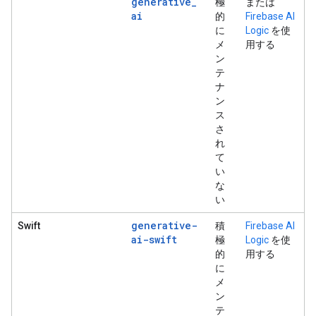
generative
_
極
または
ai
的
Firebase AI
に
Logic
を使
メ
用する
ン
テ
ナ
ン
ス
さ
れ
て
い
な
い
generative-
Swift
積
Firebase AI
ai-swift
極
Logic
を使
的
用する
に
メ
ン
テ