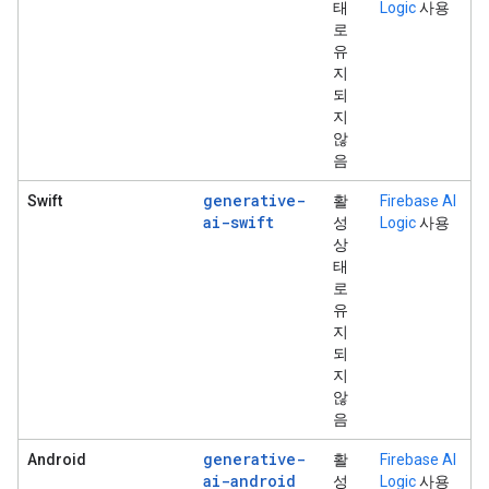
태
Logic
사용
로
유
지
되
지
않
음
generative-
Swift
활
Firebase AI
ai-swift
성
Logic
사용
상
태
로
유
지
되
지
않
음
generative-
Android
활
Firebase AI
ai-android
성
Logic
사용