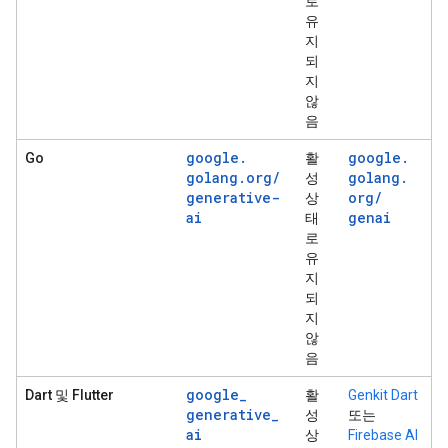
로
유
지
되
지
않
음
google
.
google
.
Go
활
golang
.
org
/
golang
.
성
generative-
org
/
상
ai
genai
태
로
유
지
되
지
않
음
google
_
Dart 및 Flutter
활
Genkit Dart
generative
_
성
또는
ai
상
Firebase AI