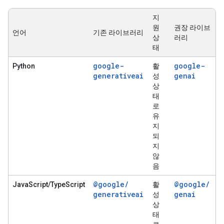
지
원
권장 라이브
언어
기존 라이브러리
상
러리
태
google-
google-
Python
활
generativeai
genai
성
상
태
로
유
지
되
지
않
음
@google
/
@google
/
JavaScript/TypeScript
활
generativeai
genai
성
상
태