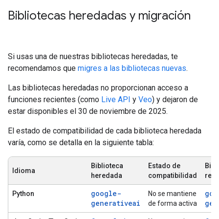
Bibliotecas heredadas y migración
Si usas una de nuestras bibliotecas heredadas, te
recomendamos que
migres a las bibliotecas nuevas
.
Las bibliotecas heredadas no proporcionan acceso a
funciones recientes (como
Live API
y
Veo
) y dejaron de
estar disponibles el 30 de noviembre de 2025.
El estado de compatibilidad de cada biblioteca heredada
varía, como se detalla en la siguiente tabla:
Biblioteca
Estado de
Bibl
Idioma
heredada
compatibilidad
rec
google-
goo
Python
No se mantiene
generativeai
gen
de forma activa