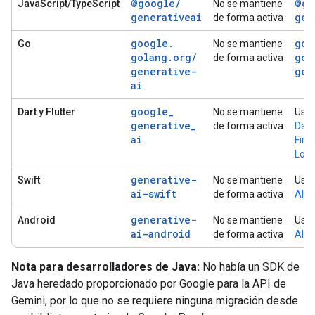
@google
/
@go
JavaScript/TypeScript
No se mantiene
generativeai
gen
de forma activa
google
.
goo
Go
No se mantiene
golang
.
org
/
gol
de forma activa
generative-
gen
ai
google
_
Dart y Flutter
No se mantiene
Usa
generative
_
de forma activa
Dart
ai
Fire
Logi
generative-
Swift
No se mantiene
Usa
ai-swift
de forma activa
AI L
generative-
Android
No se mantiene
Usa
ai-android
de forma activa
AI L
Nota para desarrolladores de Java:
No había un SDK de
Java heredado proporcionado por Google para la API de
Gemini, por lo que no se requiere ninguna migración desde