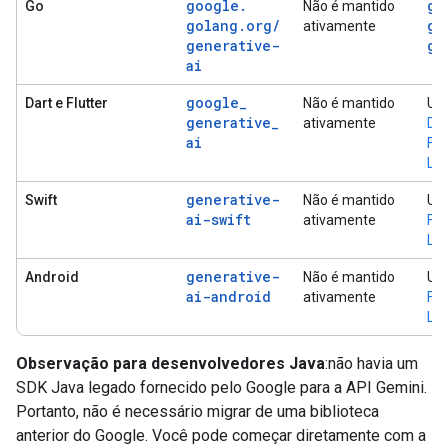
google
.
go
Go
Não é mantido
golang
.
org
/
go
ativamente
generative-
ge
ai
google
_
Dart e Flutter
Não é mantido
Us
generative
_
ativamente
Dar
ai
Fir
Log
generative-
Swift
Não é mantido
Usa
ai-swift
ativamente
Fir
Log
generative-
Android
Não é mantido
Usa
ai-android
ativamente
Fir
Log
Observação para desenvolvedores Java
:não havia um
SDK Java legado fornecido pelo Google para a API Gemini.
Portanto, não é necessário migrar de uma biblioteca
anterior do Google. Você pode começar diretamente com a