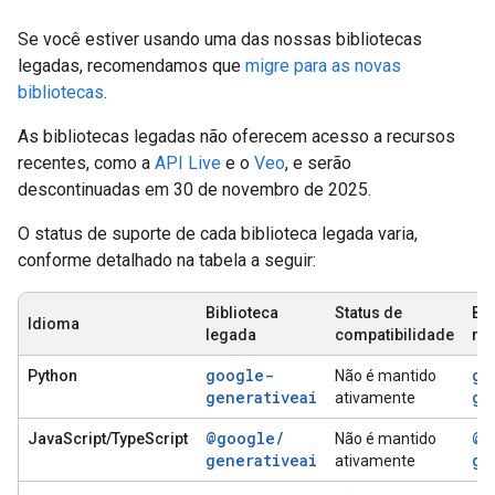
Se você estiver usando uma das nossas bibliotecas
legadas, recomendamos que
migre para as novas
bibliotecas
.
As bibliotecas legadas não oferecem acesso a recursos
recentes, como a
API Live
e o
Veo
, e serão
descontinuadas em 30 de novembro de 2025.
O status de suporte de cada biblioteca legada varia,
conforme detalhado na tabela a seguir:
Biblioteca
Status de
Bib
Idioma
legada
compatibilidade
re
google-
go
Python
Não é mantido
generativeai
ge
ativamente
@google
/
@g
JavaScript/TypeScript
Não é mantido
generativeai
ge
ativamente