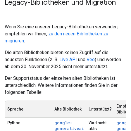
Legacy-Bibliotheken und Migration
Wenn Sie eine unserer Legacy-Bibliotheken verwenden,
empfehlen wir Ihnen,
zu den neuen Bibliotheken zu
migrieren
.
Die alten Bibliotheken bieten keinen Zugriff auf die
neuesten Funktionen (z. B.
Live API
und
Veo
) und werden
ab dem 30. November 2025 nicht mehr unterstützt.
Der Supportstatus der einzelnen alten Bibliotheken ist
unterschiedlich. Weitere Informationen finden Sie in der
folgenden Tabelle:
Empfoh
Sprache
Alte Bibliothek
Unterstützt?
Bibliot
google-
googl
Python
Wird nicht
generativeai
genai
aktiv