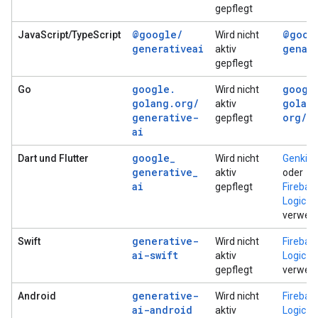
gepflegt
@google
/
@goog
JavaScript/TypeScript
Wird nicht
generativeai
genai
aktiv
gepflegt
google
.
googl
Go
Wird nicht
golang
.
org
/
golan
aktiv
generative-
org
/
g
gepflegt
ai
google
_
Dart und Flutter
Wird nicht
Genkit 
generative
_
aktiv
oder
ai
gepflegt
Firebas
Logic
verwen
generative-
Swift
Wird nicht
Firebas
ai-swift
aktiv
Logic
gepflegt
verwen
generative-
Android
Wird nicht
Firebas
ai-android
aktiv
Logic