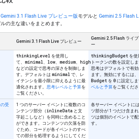
、
Gemini 3.1 Flash Live プレビュー版
モデルと
Gemini 2.5 Flash
デルの主な違いをまとめます。
Gemini 2.5 Flash ラ
Gemini 3.1 Flash Live プレビュー
ー
thinking
Level
thinking
Budget
を使用し
を使
minimal
low
medium
high
て、
、
、
、
トークンの数を設定しま
などの設定で思考の深さを制御しま
思考はデフォルトで有効
minimal
す。デフォルトは
で、レ
ます。無効にするには、
Budget
0
イテンシを最小限に抑えるように最
を
に設定しま
適化されます。
思考レベルと予算
を
ベルと予算
をご覧くださ
ご覧ください。
スの受
1 つのサーバー イベントに複数のコ
各サーバー イベントに
inline
Data
ンテンツ部分（
と文
ツ部分が 1 つだけ含ま
字起こしなど）を同時に含めること
ツは個別のイベントで配
ができます。コンテンツの欠落を防
す。
ぐため、コードが各イベントのすべ
ての部分を処理するようにしてくだ