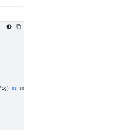
fig
)
as
session
: