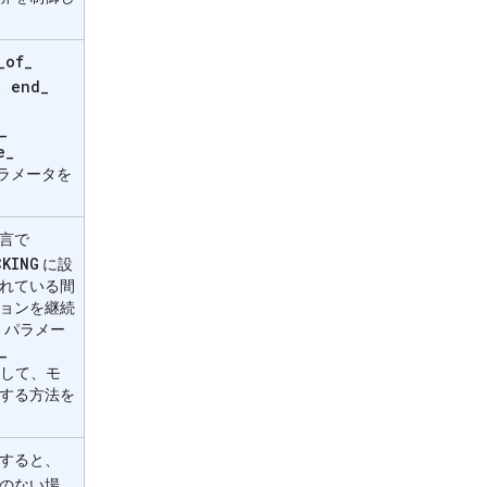
_
of
_
end
_
、
_
e
_
ラメータを
言で
CKING
に設
れている間
ョンを継続
g
パラメー
_
して、モ
する方法を
すると、
のない場