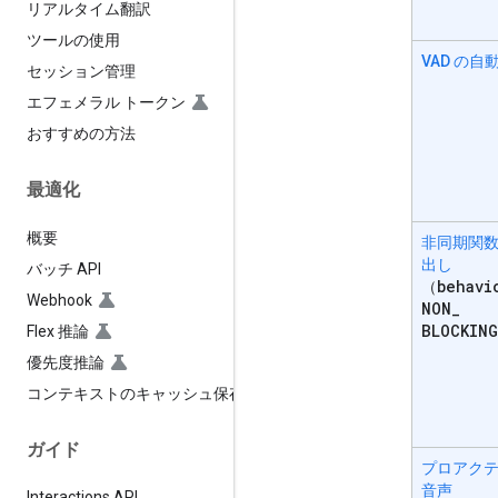
リアルタイム翻訳
ツールの使用
VAD の自
セッション管理
エフェメラル トークン
おすすめの方法
最適化
概要
非同期関
出し
バッチ API
behavi
（
Webhook
NON
_
BLOCKING
Flex 推論
優先度推論
コンテキストのキャッシュ保存
ガイド
プロアク
音声
Interactions API