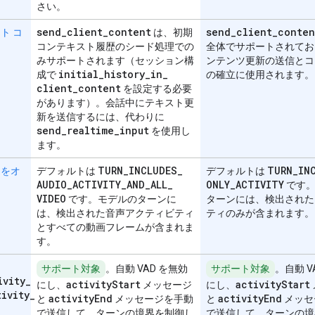
さい。
send
_
client
_
content
send
_
client
_
conten
ト コ
は、初期
コンテキスト履歴のシード処理での
全体でサポートされてお
みサポートされます（セッション構
ンテンツ更新の送信とコ
initial
_
history
_
in
_
成で
の確立に使用されます。
client
_
content
を設定する必要
があります）。会話中にテキスト更
新を送信するには、代わりに
send
_
realtime
_
input
を使用し
ます。
TURN
_
INCLUDES
_
TURN
_
IN
ジをオ
デフォルトは
デフォルトは
AUDIO
_
ACTIVITY
_
AND
_
ALL
_
ONLY
_
ACTIVITY
です。
VIDEO
です。モデルのターンに
ターンには、検出された
は、検出された音声アクティビティ
ティのみが含まれます。
とすべての動画フレームが含まれま
す。
サポート対象
。自動 VAD を無効
サポート対象
。自動 V
ivity
_
activity
Start
activity
Start
にし、
メッセージ
にし、
tivity
_
activity
End
activity
End
と
メッセージを手動
と
メッセ
で送信して、ターンの境界を制御し
で送信して、ターンの境