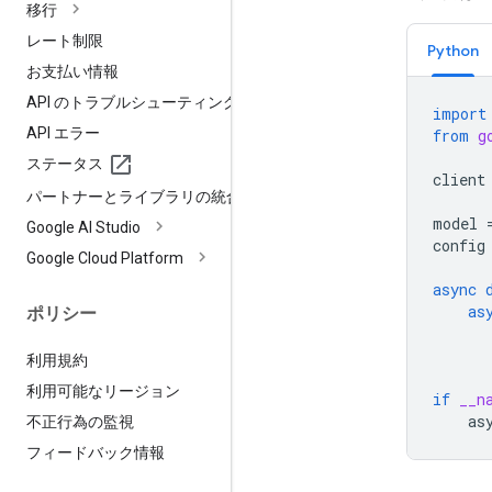
移行
レート制限
Python
お支払い情報
API のトラブルシューティング
import
API エラー
from
g
ステータス
client
パートナーとライブラリの統合
model
Google AI Studio
config
Google Cloud Platform
async
as
ポリシー
利用規約
利用可能なリージョン
if
__n
as
不正行為の監視
フィードバック情報