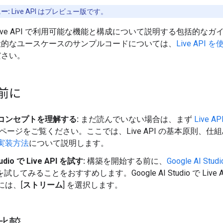
ー:
Live API はプレビュー版です。
ive API で利用可能な機能と構成について説明する包括的なガ
般的なユースケースのサンプルコードについては、
Live API
ださい。
前に
コンセプトを理解する:
まだ読んでいない場合は、まず
Live 
ページをご覧ください。ここでは、Live API の基本原則、仕
実装方法
について説明します。
tudio で Live API を試す:
構築を開始する前に、
Google AI Studi
 を試してみることをおすすめします。Google AI Studio で Live 
には、[
ストリーム
] を選択します。
比較