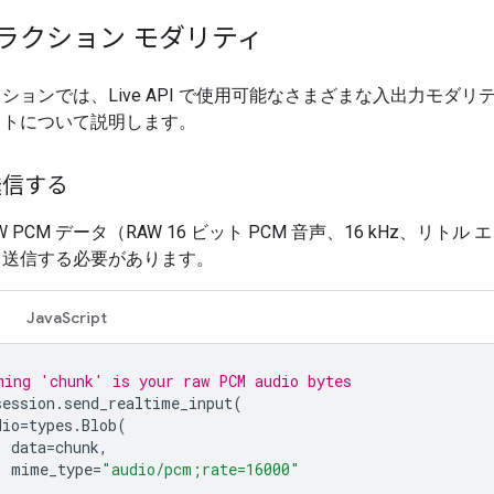
ラクション モダリティ
ションでは、Live API で使用可能なさまざまな入出力モダリ
ストについて説明します。
送信する
W PCM データ（RAW 16 ビット PCM 音声、16 kHz、リトル
て送信する必要があります。
JavaScript
ming 'chunk' is your raw PCM audio bytes
session
.
send_realtime_input
(
dio
=
types
.
Blob
(
data
=
chunk
,
mime_type
=
"audio/pcm;rate=16000"