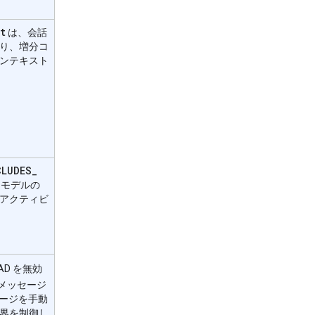
t
は、会話
り、増分コ
ンテキスト
CLUDES
_
モデルの
アクティビ
AD を無効
メッセージ
ージを手動
界を制御し