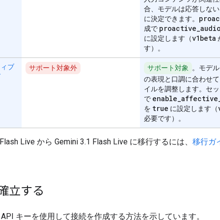
合、モデルは応答しない
proac
に決定できます。
proactive
_
audi
成で
v1beta
に設定します（
す）。
ティブ
サポート対象外
サポート対象
。モデル
グ
の表現と口調に合わせて
イルを調整します。セッ
enable
_
affective
で
true
を
に設定します（
必要です）。
5 Flash Live から Gemini 3.1 Flash Live に移行するには、
移行ガ
。
確立する
API キーを使用して接続を作成する方法を示しています。