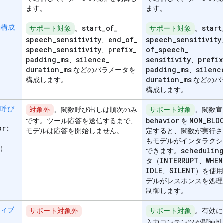
ます。
ます。
start
_
of
_
start
動構成
サポート対象
。
サポート対象
。
speech
_
sensitivity
end
_
of
_
speech
_
sensitivity
、
speech
_
sensitivity
prefix
_
of
_
speech
_
、
padding
_
ms
silence
_
sensitivity
prefix
、
、
duration
_
ms
padding
_
ms
silenc
などのパラメータを
、
duration
_
ms
構成します。
などのパ
構成します。
数呼び
対象外
。関数呼び出しは順次のみ
サポート対象
。関数宣
behavior
NON
_
BLO
です。ツール応答を送信するまで、
を
or:
モデルは応答を開始しません。
定すると、関数が実行さ
もモデルがインタラクシ
）
schedulin
できます。
INTERRUPT
WHEN
タ（
、
IDLE
SILENT
、
）を使用
デルがレスポンスを処理
制御します。
ティブ
サポート対象外
サポート対象
。有効に
入力コンテンツが関連性