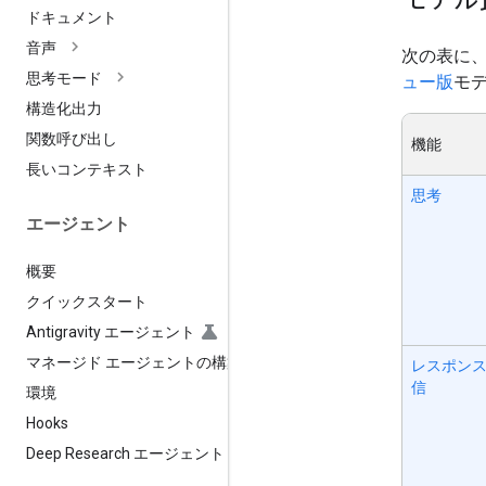
ドキュメント
音声
次の表に
思考モード
ュー版
モ
構造化出力
関数呼び出し
機能
長いコンテキスト
思考
エージェント
概要
クイックスタート
Antigravity エージェント
マネージド エージェントの構築
レスポン
信
環境
Hooks
Deep Research エージェント