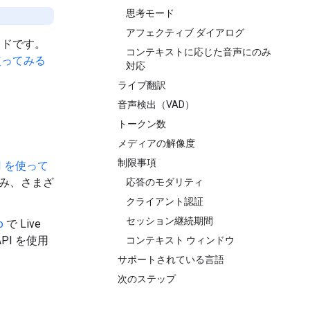
思考モード
アフェクティブ ダイアログ
イドです。
コンテキストに応じた音声にのみ
 を使ってみる
対応
ライブ翻訳
音声検出（VAD）
トークン数
メディアの解像度
制限事項
API を使って
組み、さまざ
応答のモダリティ
クライアント認証
セッション継続期間
o
で Live
API を使用
コンテキスト ウィンドウ
サポートされている言語
次のステップ