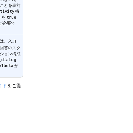
ことを事前
tivity
構
o
true
を
が必要で
は、入力
回答のスタ
ション構成
_
dialog
v1beta
が
イド
をご覧