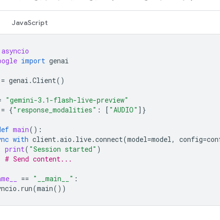
JavaScript
asyncio
oogle
import
genai
=
genai
.
Client
()
=
"gemini-3.1-flash-live-preview"
=
{
"response_modalities"
:
[
"AUDIO"
]}
def
main
():
ync
with
client
.
aio
.
live
.
connect
(
model
=
model
,
config
=
con
print
(
"Session started"
)
# Send content...
ame__
==
"__main__"
:
yncio
.
run
(
main
())