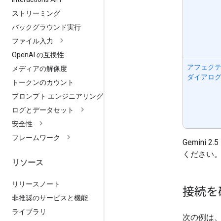
ストリーミング
バックグラウンド実行
ファイル入力
Open
AI の互換性
アフェク
メディアの解像度
ダイアロ
トークンのカウント
プロンプト エンジニアリング
ログとデータセット
安全性
フレームワーク
Gemini 2.
ください
リソース
リリースノート
接続を
非推奨のサービスと機能
ライブラリ
次の例は、