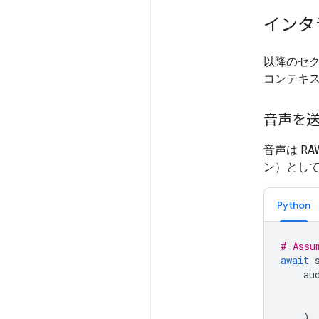
インタ
以降のセク
コンテキ
音声を
音声は RA
ン）とし
Python
# Assu
await
au
)