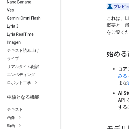
Nano Banana
プレビュ
Veo
これは、L
Gemini Omni Flash
概要と一
Lyria 3
をご覧く
Lyria Real
Time
Imagen
テキスト読み上げ
始める
ライブ
リアルタイム翻訳
コア
エンベディング
みる
まな
ロボット工学
AI S
中核となる機能
API
する
テキスト
画像
動画
モデル