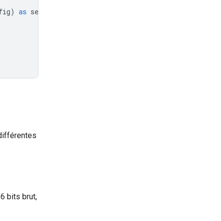
fig
)
as
session
:
différentes
 bits brut,