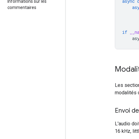
async
Informations sur les
as
commentaires
if
__n
as
Modalit
Les sectio
modalités d
Envoi de
L'audio do
16 kHz, litt