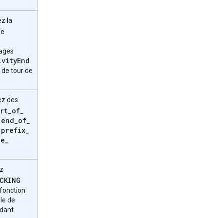
ez la
le
ages
ivity
End
s de tour de
ez des
rt
_
of
_
end
_
of
_
,
prefix
_
,
ce
_
ez
CKING
 fonction
le de
ndant