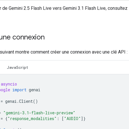
 de Gemini 2.5 Flash Live vers Gemini 3.1 Flash Live, consultez
 une connexion
suivant montre comment créer une connexion avec une clé API :
JavaScript
asyncio
oogle
import
genai
=
genai
.
Client
()
=
"gemini-3.1-flash-live-preview"
=
{
"response_modalities"
:
[
"AUDIO"
]}