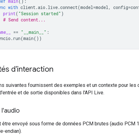
def
main
():
ync
with
client
.
aio
.
live
.
connect
(
model
=
model
,
config
=
con
print
(
"Session started"
)
# Send content...
ame__
==
"__main__"
:
yncio
.
run
(
main
())
és d'interaction
ns suivantes fournissent des exemples et un contexte pour les 
'entrée et de sortie disponibles dans l'API Live.
 l'audio
it être envoyé sous forme de données PCM brutes (audio PCM 16
le-endian).