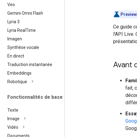
Veo
Gemini Omni Flash
Preview
Lyria 3
Ce guide co
Lyria Real
Time
l'API Live.
Imagen
présentatio
Synthèse vocale
En direct
Avant 
Traduction instantanée
Embeddings
Fami
Robotique
fait,
décou
Fonctionnalités de base
diffé
Texte
Essay
Image
Googl
Vidéo
Googl
Documents