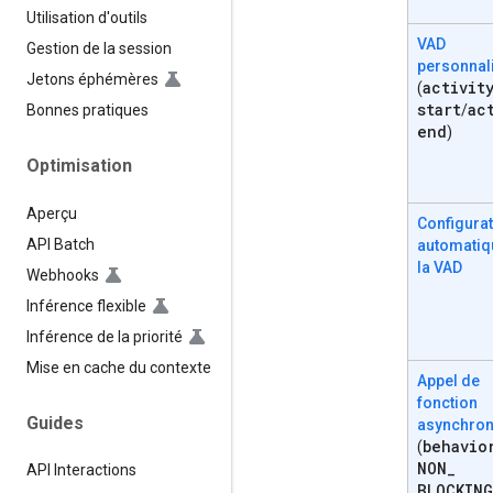
Utilisation d'outils
VAD
Gestion de la session
personnal
Jetons éphémères
activit
(
start
ac
/
Bonnes pratiques
end
)
Optimisation
Aperçu
Configura
API Batch
automatiq
la VAD
Webhooks
Inférence flexible
Inférence de la priorité
Mise en cache du contexte
Appel de
fonction
Guides
asynchro
behavio
(
NON
_
API Interactions
BLOCKING