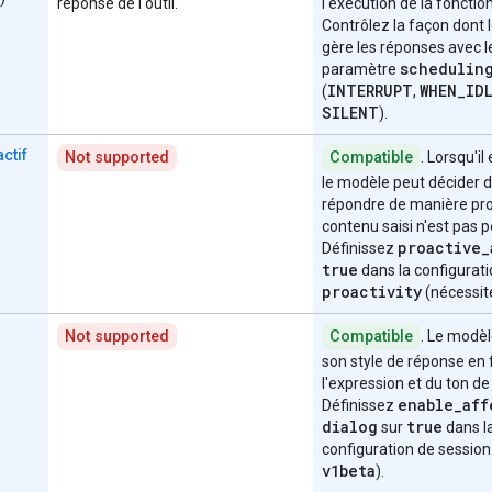
réponse de l'outil.
l'exécution de la fonction
Contrôlez la façon dont 
gère les réponses avec l
schedulin
paramètre
INTERRUPT
WHEN
_
ID
(
,
SILENT
).
ctif
Not supported
Compatible
. Lorsqu'il
le modèle peut décider 
répondre de manière proa
contenu saisi n'est pas p
proactive
_
Définissez
true
dans la configurat
proactivity
(nécessi
Not supported
Compatible
. Le modè
son style de réponse en 
l'expression et du ton de 
enable
_
aff
Définissez
dialog
true
sur
dans l
configuration de session
v1beta
).