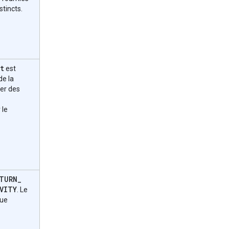
tincts.
t
est
de la
er des
 le
TURN
_
VITY
. Le
que