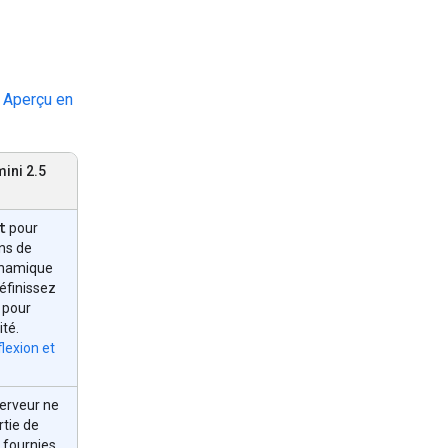
s
Aperçu en
ini 2.5
t
pour
ons de
dynamique
Définissez
pour
ité.
lexion et
erveur ne
rtie de
 fournies