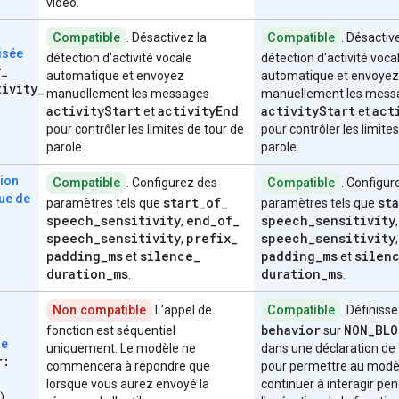
vidéo.
Compatible
. Désactivez la
Compatible
. Désactiv
isée
détection d'activité vocale
détection d'activité voca
y
_
automatique et envoyez
automatique et envoyez
tivity
_
manuellement les messages
manuellement les mess
activity
Start
activity
End
activity
Start
act
et
et
pour contrôler les limites de tour de
pour contrôler les limite
parole.
parole.
tion
Compatible
. Configurez des
Compatible
. Configur
ue de
start
_
of
_
sta
paramètres tels que
paramètres tels que
speech
_
sensitivity
end
_
of
_
speech
_
sensitivity
,
speech
_
sensitivity
prefix
_
speech
_
sensitivity
,
padding
_
ms
silence
_
padding
_
ms
silen
et
et
duration
_
ms
duration
_
ms
.
.
Non compatible
L'appel de
Compatible
. Définiss
behavior
NON
_
BLO
fonction est séquentiel
sur
ne
uniquement. Le modèle ne
dans une déclaration de
r:
commencera à répondre que
pour permettre au modè
lorsque vous aurez envoyé la
continuer à interagir pe
)