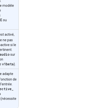
.
le modèle
e
g
LE
ou
 est activé,
de ne pas
ctive si le
ertinent.
audio
sur
ion
v1beta
te
).
le adapte
fonction de
l'entrée.
ective
_
a
 (nécessite