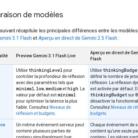
aison de modèles
suivant récapitule les principales différences entre les modèle
emini 3.1 Flash
et
Aperçu en direct de Gemini 2.5 Flash
:
Aperçu en direct de Gem
lité
Preview Gemini 3.1 Flash Live
Flash
thinking
Level
thinking
Budge
Utilise
pour
Utilise
contrôler la profondeur de réflexion
définir le nombre de jet
avec des paramètres tels que
réflexion. La réflexion 
minimal
low
medium
high
,
,
et
. La
est activée par défaut. 
minimal
thinking
Budget
0
valeur par défaut est
sur
pour optimiser la latence la plus
désactiver la fonctionnal
faible. Consultez
Niveaux de
Consultez
Niveaux de réf
réflexion et budgets
.
budgets
.
une
Un même événement serveur peut
Chaque événement de s
contenir plusieurs parties de
contient qu'une seule pa
contenu simultanément (par
contenu. Les pièces sont