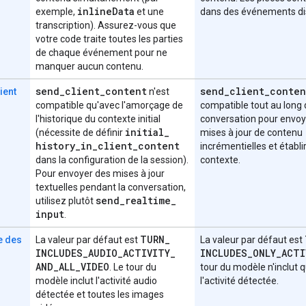
inline
Data
exemple,
et une
dans des événements dis
transcription). Assurez-vous que
votre code traite toutes les parties
de chaque événement pour ne
manquer aucun contenu.
send
_
client
_
content
send
_
client
_
conten
ient
n'est
compatible qu'avec l'amorçage de
compatible tout au long 
l'historique du contexte initial
conversation pour envoy
initial
_
(nécessite de définir
mises à jour de contenu
history
_
in
_
client
_
content
incrémentielles et établir
dans la configuration de la session).
contexte.
Pour envoyer des mises à jour
textuelles pendant la conversation,
send
_
realtime
_
utilisez plutôt
input
.
TURN
_
e des
La valeur par défaut est
La valeur par défaut est
INCLUDES
_
AUDIO
_
ACTIVITY
_
INCLUDES
_
ONLY
_
ACTI
AND
_
ALL
_
VIDEO
. Le tour du
tour du modèle n'inclut 
modèle inclut l'activité audio
l'activité détectée.
détectée et toutes les images