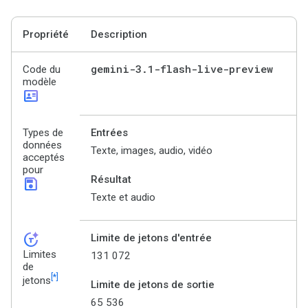
Propriété
Description
gemini-3
.
1-flash-live-preview
Code du
modèle
id_card
Types de
Entrées
données
Texte, images, audio, vidéo
acceptés
pour
Résultat
save
Texte et audio
token_auto
Limite de jetons d'entrée
Limites
131 072
de
[*]
jetons
Limite de jetons de sortie
65 536