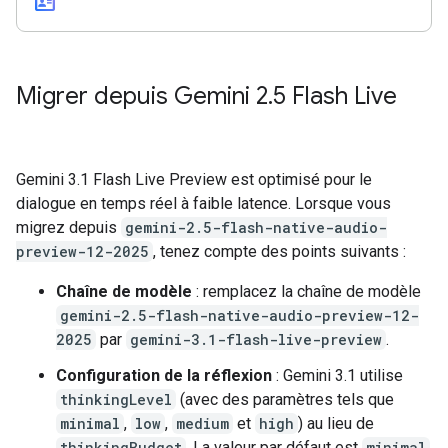
id_card
Migrer depuis Gemini 2
.
5 Flash Live
Gemini 3.1 Flash Live Preview est optimisé pour le
dialogue en temps réel à faible latence. Lorsque vous
migrez depuis
gemini-2.5-flash-native-audio-
preview-12-2025
, tenez compte des points suivants :
Chaîne de modèle
: remplacez la chaîne de modèle
gemini-2.5-flash-native-audio-preview-12-
2025
par
gemini-3.1-flash-live-preview
.
Configuration de la réflexion
: Gemini 3.1 utilise
thinkingLevel
(avec des paramètres tels que
minimal
,
low
,
medium
et
high
) au lieu de
thinkingBudget
. La valeur par défaut est
minimal