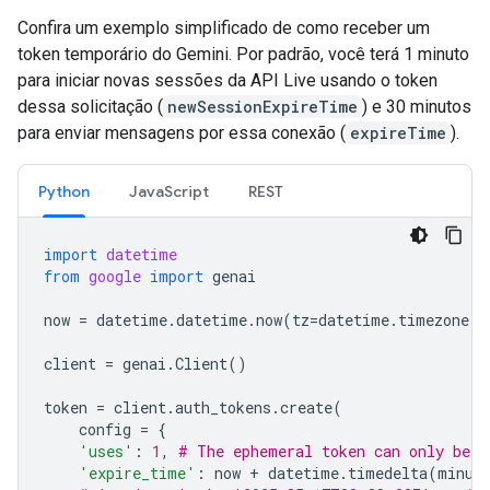
Confira um exemplo simplificado de como receber um
token temporário do Gemini. Por padrão, você terá 1 minuto
para iniciar novas sessões da API Live usando o token
dessa solicitação (
newSessionExpireTime
) e 30 minutos
para enviar mensagens por essa conexão (
expireTime
).
Python
JavaScript
REST
import
datetime
from
google
import
genai
now
=
datetime
.
datetime
.
now
(
tz
=
datetime
.
timezone
.
u
client
=
genai
.
Client
()
token
=
client
.
auth_tokens
.
create
(
config
=
{
'uses'
:
1
,
# The ephemeral token can only be u
'expire_time'
:
now
+
datetime
.
timedelta
(
minut