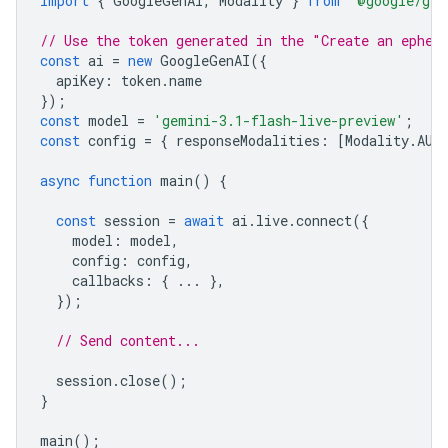
import
{
GoogleGenAI
,
Modality
}
from
'@google/gen
// Use the token generated in the "Create an ephem
const
ai
=
new
GoogleGenAI
({
apiKey
:
token
.
name
});
const
model
=
'gemini-3.1-flash-live-preview'
;
const
config
=
{
responseModalities
:
[
Modality
.
AUD
async
function
main
()
{
const
session
=
await
ai
.
live
.
connect
({
model
:
model
,
config
:
config
,
callbacks
:
{
...
},
});
// Send content...
session
.
close
();
}
main
();