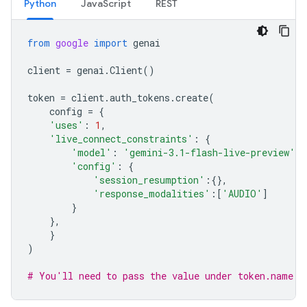
Python
JavaScript
REST
from
google
import
genai
client
=
genai
.
Client
()
token
=
client
.
auth_tokens
.
create
(
config
=
{
'uses'
:
1
,
'live_connect_constraints'
:
{
'model'
:
'gemini-3.1-flash-live-preview'
,
'config'
:
{
'session_resumption'
:{},
'response_modalities'
:[
'AUDIO'
]
}
},
}
)
# You'll need to pass the value under token.name b