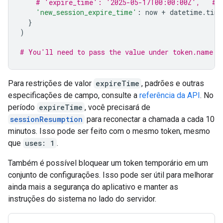
# 'expire_time': '2025-05-17T00:00:00Z',   # 
'new_session_expire_time'
:
now
+
datetime
.
time
}
)
# You'll need to pass the value under token.name b
Para restrições de valor
expireTime
, padrões e outras
especificações de campo, consulte a
referência da API
. No
período
expireTime
, você precisará de
sessionResumption
para reconectar a chamada a cada 10
minutos. Isso pode ser feito com o mesmo token, mesmo
que
uses: 1
.
Também é possível bloquear um token temporário em um
conjunto de configurações. Isso pode ser útil para melhorar
ainda mais a segurança do aplicativo e manter as
instruções do sistema no lado do servidor.