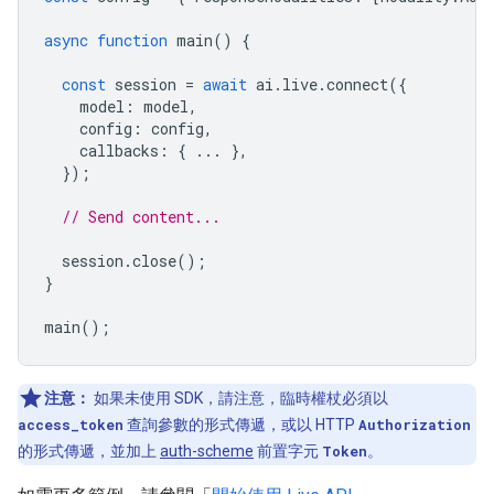
async
function
main
()
{
const
session
=
await
ai
.
live
.
connect
({
model
:
model
,
config
:
config
,
callbacks
:
{
...
},
});
// Send content...
session
.
close
();
}
main
();
注意：
如果未使用 SDK，請注意，臨時權杖必須以
access_token
查詢參數的形式傳遞，或以 HTTP
Authorization
的形式傳遞，並加上
auth-scheme
前置字元
Token
。