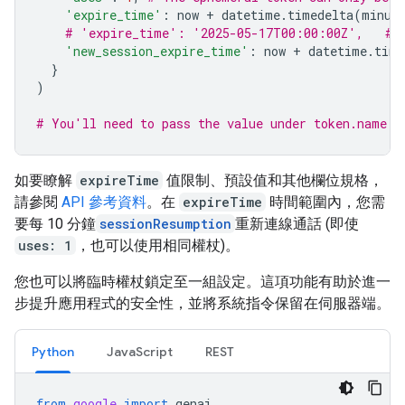
'expire_time'
:
now
+
datetime
.
timedelta
(
minut
# 'expire_time': '2025-05-17T00:00:00Z',   # 
'new_session_expire_time'
:
now
+
datetime
.
time
}
)
# You'll need to pass the value under token.name b
如要瞭解
expireTime
值限制、預設值和其他欄位規格，
請參閱
API 參考資料
。在
expireTime
時間範圍內，您需
要每 10 分鐘
sessionResumption
重新連線通話 (即使
uses: 1
，也可以使用相同權杖)。
您也可以將臨時權杖鎖定至一組設定。這項功能有助於進一
步提升應用程式的安全性，並將系統指令保留在伺服器端。
Python
JavaScript
REST
from
google
import
genai