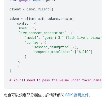
client
=
genai
.
Client
()
token
=
client
.
auth_tokens
.
create
(
config
=
{
'uses'
:
1
,
'live_connect_constraints'
:
{
'model'
:
'gemini-3.1-flash-live-preview'
,
'config'
:
{
'session_resumption'
:{},
'response_modalities'
:[
'AUDIO'
]
}
},
}
)
# You'll need to pass the value under token.name b
您也可以鎖定部分欄位，詳情請參閱
SDK 說明文件
。