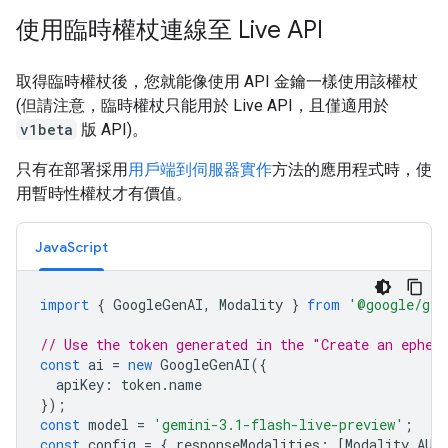
使用臨時權杖連線至 Live API
取得臨時權杖後，您就能像使用 API 金鑰一樣使用該權杖
(但請注意，臨時權杖只能用於 Live API，且僅適用於
v1beta
版 API)。
只有在部署採用
用戶端到伺服器實作
方法的應用程式時，使
用暫時性權杖才有價值。
JavaScript
import
{
GoogleGenAI
,
Modality
}
from
'@google/gen
// Use the token generated in the "Create an ephem
const
ai
=
new
GoogleGenAI
({
apiKey
:
token
.
name
});
const
model
=
'gemini-3.1-flash-live-preview'
;
const
config
=
{
responseModalities
:
[
Modality
.
AUD