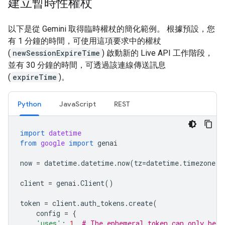
建立暫時性權杖
以下是從 Gemini 取得臨時權杖的簡化範例。 根據預設，您
有 1 分鐘的時間，可使用這項要求中的權杖
(
newSessionExpireTime
) 啟動新的 Live API 工作階段，
並有 30 分鐘的時間，可透過該連線傳送訊息
(
expireTime
)。
Python
JavaScript
REST
import
datetime
from
google
import
genai
now
=
datetime
.
datetime
.
now
(
tz
=
datetime
.
timezone
.
u
client
=
genai
.
Client
()
token
=
client
.
auth_tokens
.
create
(
config
=
{
'uses'
:
1
,
# The ephemeral token can only be u