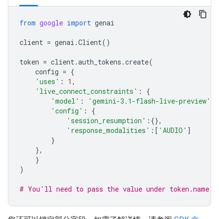
from
google
import
genai
client
=
genai
.
Client
()
token
=
client
.
auth_tokens
.
create
(
config
=
{
'uses'
:
1
,
'live_connect_constraints'
:
{
'model'
:
'gemini-3.1-flash-live-preview'
,
'config'
:
{
'session_resumption'
:{},
'response_modalities'
:[
'AUDIO'
]
}
},
}
)
# You'll need to pass the value under token.name b