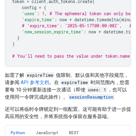
token
=
client
.
auth_tokens
.
create
(
config
=
{
'uses'
:
1
,
# The ephemeral token can only be u
'expire_time'
:
now
+
datetime
.
timedelta
(
minut
# 'expire_time': '2025-05-17T00:00:00Z',   # 
'new_session_expire_time'
:
now
+
datetime
.
time
}
)
# You'll need to pass the value under token.name b
如需了解
expireTime
值限制、默认值和其他字段规范，
请参阅
API 参考文档
。在
expireTime
时间范围内，您需
要每 10 分钟重新连接一次通话（即使
uses: 1
，也可以
使用同一令牌完成此操作）。
sessionResumption
还可以将临时令牌锁定到一组配置。这可能有助于进一步提
高应用的安全性，并将系统指令保留在服务器端。
Python
JavaScript
REST