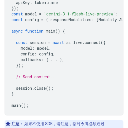
apiKey
:
token
.
name
});
const
model
=
'gemini-3.1-flash-live-preview'
;
const
config
=
{
responseModalities
:
[
Modality
.
AUD
async
function
main
()
{
const
session
=
await
ai
.
live
.
connect
({
model
:
model
,
config
:
config
,
callbacks
:
{
...
},
});
// Send content...
session
.
close
();
}
main
();
注意
：
如果不使用 SDK，请注意，临时令牌必须通过