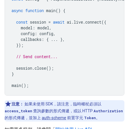
async
function
main
()
{
const
session
=
await
ai
.
live
.
connect
({
model
:
model
,
config
:
config
,
callbacks
:
{
...
},
});
// Send content...
session
.
close
();
}
main
();
注意：
如果未使用 SDK，請注意，臨時權杖必須以
access_token
查詢參數的形式傳遞，或以 HTTP
Authorization
的形式傳遞，並加上
auth-scheme
前置字元
Token
。