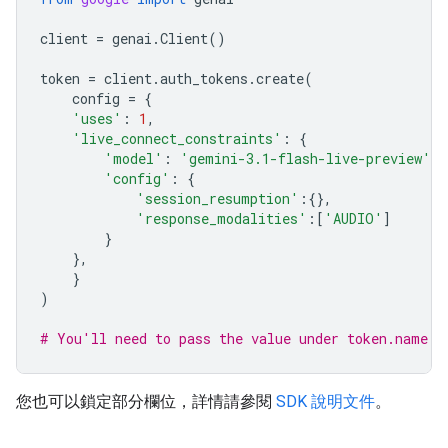
client
=
genai
.
Client
()
token
=
client
.
auth_tokens
.
create
(
config
=
{
'uses'
:
1
,
'live_connect_constraints'
:
{
'model'
:
'gemini-3.1-flash-live-preview'
,
'config'
:
{
'session_resumption'
:{},
'response_modalities'
:[
'AUDIO'
]
}
},
}
)
# You'll need to pass the value under token.name b
您也可以鎖定部分欄位，詳情請參閱
SDK 說明文件
。