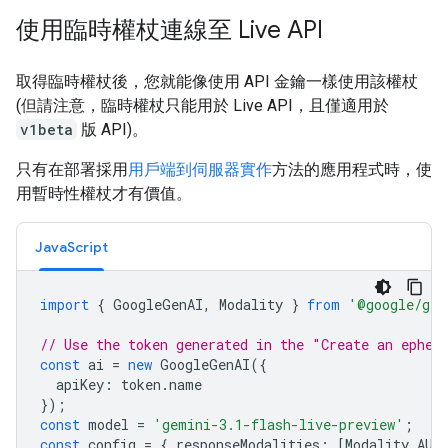
使用臨時權杖連線至 Live API
取得臨時權杖後，您就能像使用 API 金鑰一樣使用該權杖
(但請注意，臨時權杖只能用於 Live API，且僅適用於
v1beta
版 API)。
只有在部署採用
用戶端到伺服器實作
方法的應用程式時，使
用暫時性權杖才有價值。
JavaScript
import
{
GoogleGenAI
,
Modality
}
from
'@google/gen
// Use the token generated in the "Create an ephem
const
ai
=
new
GoogleGenAI
({
apiKey
:
token
.
name
});
const
model
=
'gemini-3.1-flash-live-preview'
;
const
config
=
{
responseModalities
:
[
Modality
.
AUD