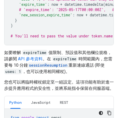
'expire_time'
:
now
+
datetime
.
timedelta
(
minut
# 'expire_time': '2025-05-17T00:00:00Z',   # 
'new_session_expire_time'
:
now
+
datetime
.
time
}
)
# You'll need to pass the value under token.name b
如要瞭解
expireTime
值限制、預設值和其他欄位規格，
請參閱
API 參考資料
。在
expireTime
時間範圍內，您需
要每 10 分鐘
sessionResumption
重新連線通話 (即使
uses: 1
，也可以使用相同權杖)。
您也可以將臨時權杖鎖定至一組設定。這項功能有助於進一
步提升應用程式的安全性，並將系統指令保留在伺服器端。
Python
JavaScript
REST
from
google
import
genai