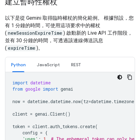
建立暫時性權杖
以下是從 Gemini 取得臨時權杖的簡化範例。 根據預設，您
有 1 分鐘的時間，可使用這項要求中的權杖
(
newSessionExpireTime
) 啟動新的 Live API 工作階段，
並有 30 分鐘的時間，可透過該連線傳送訊息
(
expireTime
)。
Python
JavaScript
REST
import
datetime
from
google
import
genai
now
=
datetime
.
datetime
.
now
(
tz
=
datetime
.
timezone
.
u
client
=
genai
.
Client
()
token
=
client
.
auth_tokens
.
create
(
config
=
{
'uses'
:
1
,
# The ephemeral token can only be u