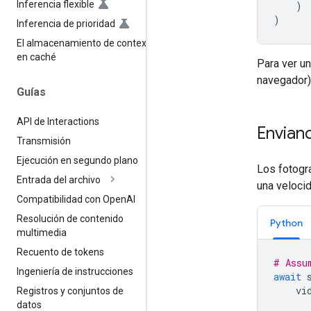
Inferencia flexible
)
)
Inferencia de prioridad
El almacenamiento de contexto
en caché
Para ver un
navegador)
Guías
API de Interactions
Envian
Transmisión
Ejecución en segundo plano
Los fotogr
Entrada del archivo
una veloci
Compatibilidad con Open
AI
Resolución de contenido
Python
multimedia
Recuento de tokens
# Assu
Ingeniería de instrucciones
await
vi
Registros y conjuntos de
datos