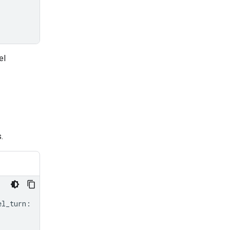
el
.
el_turn
: