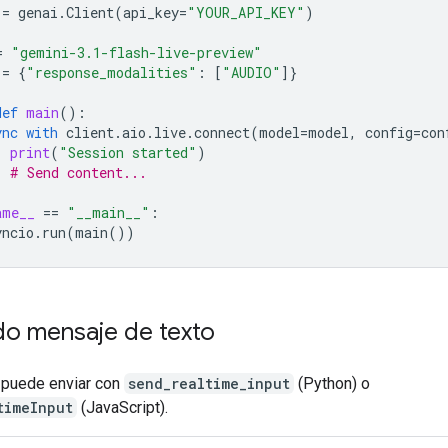
=
genai
.
Client
(
api_key
=
"YOUR_API_KEY"
)
=
"gemini-3.1-flash-live-preview"
=
{
"response_modalities"
:
[
"AUDIO"
]}
def
main
():
ync
with
client
.
aio
.
live
.
connect
(
model
=
model
,
config
=
con
print
(
"Session started"
)
# Send content...
ame__
==
"__main__"
:
yncio
.
run
(
main
())
do mensaje de texto
e puede enviar con
send_realtime_input
(Python) o
timeInput
(JavaScript).