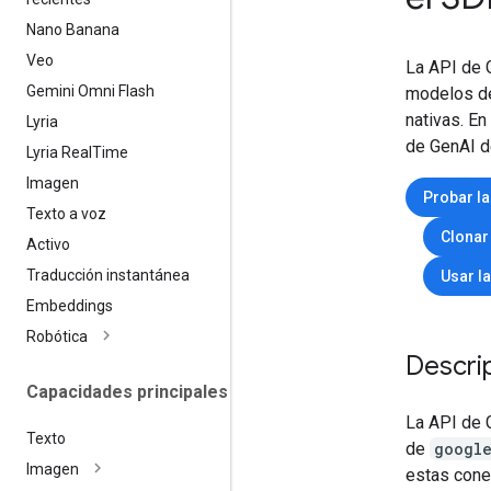
Nano Banana
Veo
La API de G
Gemini Omni Flash
modelos de 
nativas. En
Lyria
de GenAI d
Lyria Real
Time
Imagen
Probar la
Texto a voz
Clonar
Activo
Traducción instantánea
Usar l
Embeddings
Robótica
Descri
Capacidades principales
La API de 
Texto
de
googl
Imagen
estas cone