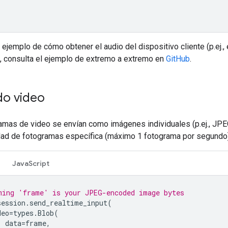
 ejemplo de cómo obtener el audio del dispositivo cliente (p.ej., 
, consulta el ejemplo de extremo a extremo en
GitHub
.
do video
amas de video se envían como imágenes individuales (p.ej., JP
dad de fotogramas específica (máximo 1 fotograma por segundo)
JavaScript
ming 'frame' is your JPEG-encoded image bytes
session
.
send_realtime_input
(
deo
=
types
.
Blob
(
data
=
frame
,