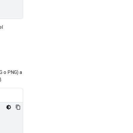
el
EG o PNG) a
.