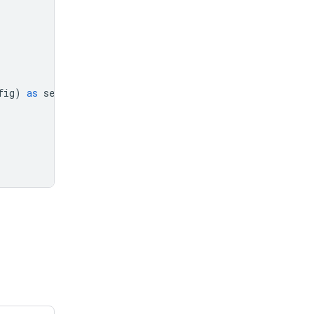
fig
)
as
session
: