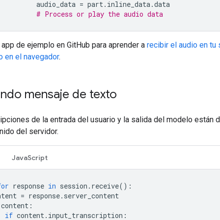
audio_data
=
part
.
inline_data
.
data
# Process or play the audio data
a app de ejemplo en GitHub para aprender a
recibir el audio en tu
o en el navegador
.
endo mensaje de texto
ipciones de la entrada del usuario y la salida del modelo están 
nido del servidor.
JavaScript
for
response
in
session
.
receive
():
ntent
=
response
.
server_content
content
:
if
content
.
input_transcription
: