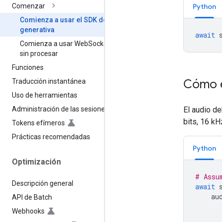
Python
Comenzar
Comienza a usar el SDK de IA
generativa
await
Comienza a usar Web
Sockets
sin procesar
Funciones
Cómo e
Traducción instantánea
Uso de herramientas
El audio d
Administración de las sesiones
bits, 16 kHz
Tokens efímeros
Prácticas recomendadas
Python
Optimización
# Assu
Descripción general
await
au
API de Batch
Webhooks