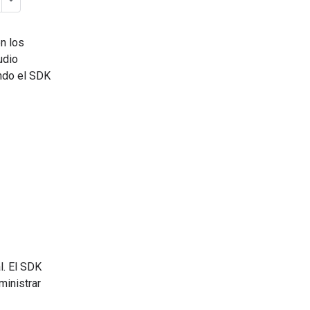
on los
udio
ando el SDK
l. El SDK
ministrar