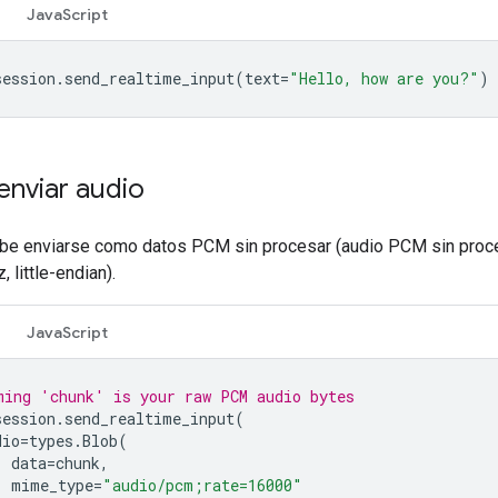
JavaScript
session
.
send_realtime_input
(
text
=
"Hello, how are you?"
)
nviar audio
ebe enviarse como datos PCM sin procesar (audio PCM sin proc
, little-endian).
JavaScript
ming 'chunk' is your raw PCM audio bytes
session
.
send_realtime_input
(
dio
=
types
.
Blob
(
data
=
chunk
,
mime_type
=
"audio/pcm;rate=16000"