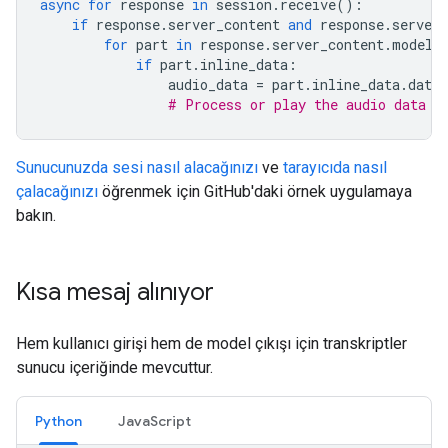
async
for
response
in
session
.
receive
():
if
response
.
server_content
and
response
.
server_
for
part
in
response
.
server_content
.
model_
if
part
.
inline_data
:
audio_data
=
part
.
inline_data
.
data
# Process or play the audio data
Sunucunuzda sesi nasıl alacağınızı
ve
tarayıcıda nasıl
çalacağınızı
öğrenmek için GitHub'daki örnek uygulamaya
bakın.
Kısa mesaj alınıyor
Hem kullanıcı girişi hem de model çıkışı için transkriptler
sunucu içeriğinde mevcuttur.
Python
JavaScript