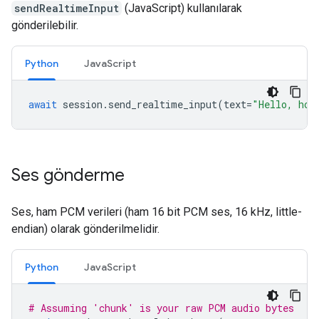
sendRealtimeInput
(JavaScript) kullanılarak
gönderilebilir.
Python
JavaScript
await
session
.
send_realtime_input
(
text
=
"Hello, how
Ses gönderme
Ses, ham PCM verileri (ham 16 bit PCM ses, 16 kHz, little-
endian) olarak gönderilmelidir.
Python
JavaScript
# Assuming 'chunk' is your raw PCM audio bytes