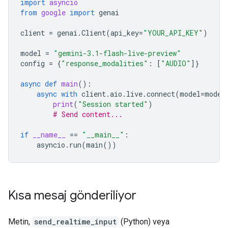
import
asyncio
from
google
import
genai
client
=
genai
.
Client
(
api_key
=
"YOUR_API_KEY"
)
model
=
"gemini-3.1-flash-live-preview"
config
=
{
"response_modalities"
:
[
"AUDIO"
]}
async
def
main
():
async
with
client
.
aio
.
live
.
connect
(
model
=
model
print
(
"Session started"
)
# Send content...
if
__name__
==
"__main__"
:
asyncio
.
run
(
main
())
Kısa mesaj gönderiliyor
Metin,
send_realtime_input
(Python) veya