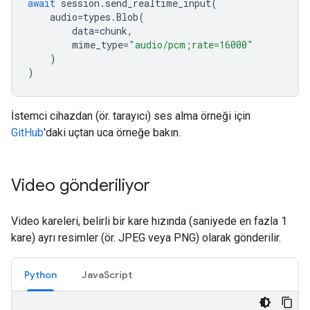
await
session
.
send_realtime_input
(
audio
=
types
.
Blob
(
data
=
chunk
,
mime_type
=
"audio/pcm;rate=16000"
)
)
İstemci cihazdan (ör. tarayıcı) ses alma örneği için
GitHub
'daki uçtan uca örneğe bakın.
Video gönderiliyor
Video kareleri, belirli bir kare hızında (saniyede en fazla 1
kare) ayrı resimler (ör. JPEG veya PNG) olarak gönderilir.
Python
JavaScript