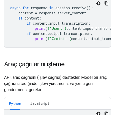
async
for
response
in
session
.
receive
():
content
=
response
.
server_content
if
content
:
if
content
.
input_transcription
:
print
(
f
"User: 
{
content
.
input_transcrip
if
content
.
output_transcription
:
print
(
f
"Gemini: 
{
content
.
output_transc
Araç çağrılarını işleme
API, araç çağrısını (işlev çağrısı) destekler. Model bir araç
çağrısı istediğinde işlevi yürütmeniz ve yanıtı geri
göndermeniz gerekir.
Python
JavaScript