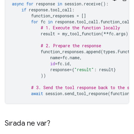
async
for
response
in
session
.
receive
():
if
response
.
tool_call
:
function_responses
=
[]
for
fc
in
response
.
tool_call
.
function_calls
# 1. Execute the function locally
result
=
my_tool_function
(
**
fc
.
args
)
# 2. Prepare the response
function_responses
.
append
(
types
.
Functi
name
=
fc
.
name
,
id
=
fc
.
id
,
response
=
{
"result"
:
result
}
))
# 3. Send the tool response back to the se
await
session
.
send_tool_response
(
function_
Sırada ne var?