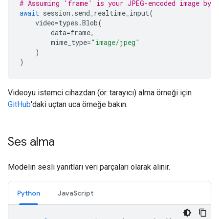
# Assuming 'frame' is your JPEG-encoded image byte
await
session
.
send_realtime_input
(
video
=
types
.
Blob
(
data
=
frame
,
mime_type
=
"image/jpeg"
)
)
Videoyu istemci cihazdan (ör. tarayıcı) alma örneği için
GitHub
'daki uçtan uca örneğe bakın.
Ses alma
Modelin sesli yanıtları veri parçaları olarak alınır.
Python
JavaScript