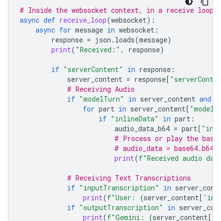
# Inside the websocket context, in a receive loop
async
def
receive_loop
(
websocket
):
async
for
message
in
websocket
:
response
=
json
.
loads
(
message
)
print
(
"Received:"
,
response
)
if
"serverContent"
in
response
:
server_content
=
response
[
"serverConte
# Receiving Audio
if
"modelTurn"
in
server_content
and
"
for
part
in
server_content
[
"modelT
if
"inlineData"
in
part
:
audio_data_b64
=
part
[
"inl
# Process or play the base
# audio_data = base64.b64d
print
(
f
"Received audio dat
# Receiving Text Transcriptions
if
"inputTranscription"
in
server_cont
print
(
f
"User: 
{
server_content
[
'inp
if
"outputTranscription"
in
server_con
print
(
f
"Gemini: 
{
server_content
[
'o