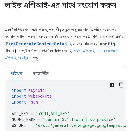
লাইভ এপিআই-এর সাথে সংযোগ করুন
একটি লাইভ সেশন শুরু করতে, প্রমাণীকৃত এন্ডপয়েন্টের সাথে একটি ওয়েবসকেট
সংযোগ স্থাপন করুন। ওয়েবসকেটের মাধ্যমে পাঠানো প্রথম বার্তাটি অবশ্যই একটি
BidiGenerateContentSetup
হতে হবে, যার মধ্যে
config
থাকবে। সম্পূর্ণ কনফিগারেশন বিকল্পগুলির জন্য,
লাইভ এপিআই - ওয়েবসকেটস
এপিআই রেফারেন্স
দেখুন।
পাইথন
জাভাস্ক্রিপ্ট
import
asyncio
import
websockets
import
json
API_KEY
=
"YOUR_API_KEY"
MODEL_NAME
=
"gemini-3.1-flash-live-preview"
WS_URL
=
f
"wss://generativelanguage.googleapis.com