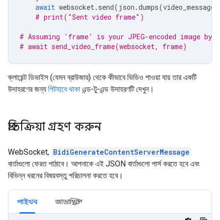
await
websocket
.
send
(
json
.
dumps
(
video_message
)
# print("Sent video frame")
# Assuming 'frame' is your JPEG-encoded image byte
# await send_video_frame(websocket, frame)
ক্লায়েন্ট ডিভাইস (যেমন ব্রাউজার) থেকে কীভাবে ভিডিও পাওয়া যায় তার একটি
উদাহরণের জন্য
গিটহাবে থাকা
এন্ড-টু-এন্ড উদাহরণটি দেখুন।
প্রতিক্রিয়া গ্রহণ করুন
WebSocket,
BidiGenerateContentServerMessage
বার্তাগুলো ফেরত পাঠাবে। আপনাকে এই JSON বার্তাগুলো পার্স করতে হবে এবং
বিভিন্ন ধরনের বিষয়বস্তু পরিচালনা করতে হবে।
পাইথন
জাভাস্ক্রিপ্ট