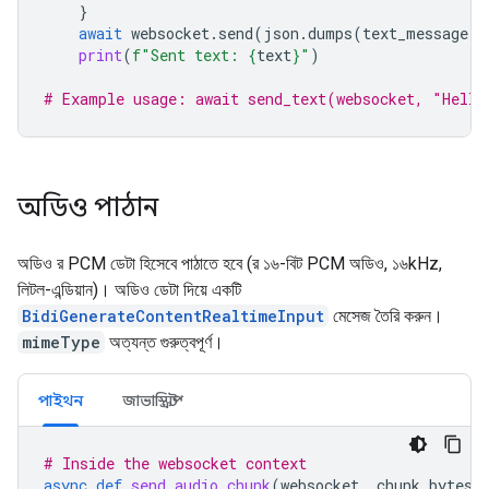
}
await
websocket
.
send
(
json
.
dumps
(
text_message
))
print
(
f
"Sent text: 
{
text
}
"
)
# Example usage: await send_text(websocket, "Hello
অডিও পাঠান
অডিও র PCM ডেটা হিসেবে পাঠাতে হবে (র ১৬-বিট PCM অডিও, ১৬kHz,
লিটল-এন্ডিয়ান)। অডিও ডেটা দিয়ে একটি
BidiGenerateContentRealtimeInput
মেসেজ তৈরি করুন।
mimeType
অত্যন্ত গুরুত্বপূর্ণ।
পাইথন
জাভাস্ক্রিপ্ট
# Inside the websocket context
async
def
send_audio_chunk
(
websocket
,
chunk_bytes
)