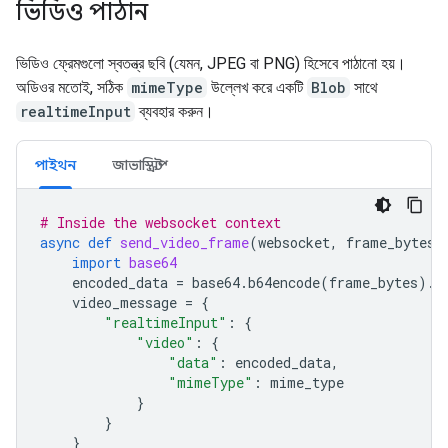
ভিডিও পাঠান
ভিডিও ফ্রেমগুলো স্বতন্ত্র ছবি (যেমন, JPEG বা PNG) হিসেবে পাঠানো হয়।
অডিওর মতোই, সঠিক
mimeType
উল্লেখ করে একটি
Blob
সাথে
realtimeInput
ব্যবহার করুন।
পাইথন
জাভাস্ক্রিপ্ট
# Inside the websocket context
async
def
send_video_frame
(
websocket
,
frame_bytes
,
import
base64
encoded_data
=
base64
.
b64encode
(
frame_bytes
)
.
d
video_message
=
{
"realtimeInput"
:
{
"video"
:
{
"data"
:
encoded_data
,
"mimeType"
:
mime_type
}
}
}