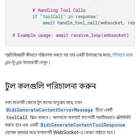
# Handling Tool Calls
if
"toolCall"
in
response
:
await
handle_tool_call
(
websocket
,
resp
# Example usage: await receive_loop(websocket)
প্রতিক্রিয়াটি কীভাবে পরিচালনা করতে হয় তার একটি উদাহরণের জন্য,
গিটহাবে থাকা
এন্ড-টু-এন্ড উদাহরণটি দেখুন।
টুল কলগুলি পরিচালনা করুন
যখন মডেলটি কোনো টুল কলের অনুরোধ করে, তখন
BidiGenerateContentServerMessage
টিতে একটি
toolCall
ফিল্ড থাকবে। আপনাকে অবশ্যই ফাংশনটি স্থানীয়ভাবে এক্সিকিউট
করতে হবে এবং একটি
BidiGenerateContentToolResponse
মেসেজ ব্যবহার করে ফলাফলটি WebSocket-এ ফেরত পাঠাতে হবে।