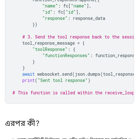
"name"
:
fc
[
"name"
],
"id"
:
fc
[
"id"
],
"response"
:
response_data
})
# 3. Send the tool response back to the sessio
tool_response_message
=
{
"toolResponse"
:
{
"functionResponses"
:
function_response
}
}
await
websocket
.
send
(
json
.
dumps
(
tool_response_
print
(
"Sent tool response"
)
# This function is called within the receive_loop 
এরপর কী?