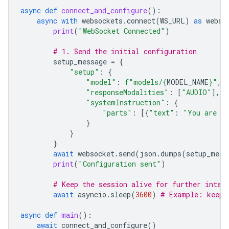
async
def
connect_and_configure
():
async
with
websockets
.
connect
(
WS_URL
)
as
webso
print
(
"WebSocket Connected"
)
# 1. Send the initial configuration
setup_message
=
{
"setup"
:
{
"model"
:
f
"models/
{
MODEL_NAME
}
"
,
"responseModalities"
:
[
"AUDIO"
],
"systemInstruction"
:
{
"parts"
:
[{
"text"
:
"You are a 
}
}
}
await
websocket
.
send
(
json
.
dumps
(
setup_mess
print
(
"Configuration sent"
)
# Keep the session alive for further inter
await
asyncio
.
sleep
(
3600
)
# Example: keep 
async
def
main
():
await
connect_and_configure
()