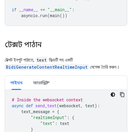
if
__name__
==
"__main__"
:
asyncio
.
run
(
main
())
টেক্সট পাঠান
টেক্সট ইনপুট পাঠাতে,
text
ফিল্ডটি সহ একটি
BidiGenerateContentRealtimeInput
মেসেজ তৈরি করুন।
পাইথন
জাভাস্ক্রিপ্ট
# Inside the websocket context
async
def
send_text
(
websocket
,
text
):
text_message
=
{
"realtimeInput"
:
{
"text"
:
text
}