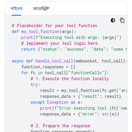
পাইথন
জাভাস্ক্রিপ্ট
# Placeholder for your tool function
def
my_tool_function
(
args
):
print
(
f
"Executing tool with args: 
{
args
}
"
)
# Implement your tool logic here
return
{
"status"
:
"success"
,
"data"
:
"some re
async
def
handle_tool_call
(
websocket
,
tool_call
):
function_responses
=
[]
for
fc
in
tool_call
[
"functionCalls"
]:
# 1. Execute the function locally
try
:
result
=
my_tool_function
(
fc
.
get
(
"args
response_data
=
{
"result"
:
result
}
except
Exception
as
e
:
print
(
f
"Error executing tool 
{
fc
[
'name
response_data
=
{
"error"
:
str
(
e
)}
# 2. Prepare the response
function_responses
.
append
({