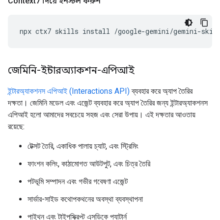
Context7 দিয়ে ইনস্টল করুন
npx
ctx7
skills
install
/google-gemini/gemini-skil
জেমিনি-ইন্টারঅ্যাকশন-এপিআই
ইন্টারঅ্যাকশনস এপিআই (Interactions API)
ব্যবহার করে অ্যাপ তৈরির
দক্ষতা। জেমিনি মডেল এবং এজেন্ট ব্যবহার করে অ্যাপ তৈরির জন্য ইন্টারঅ্যাকশনস
এপিআই হলো আমাদের সবচেয়ে সহজ এবং সেরা উপায়। এই দক্ষতার আওতায়
রয়েছে:
টেক্সট তৈরি, একাধিক পালায় চ্যাট, এবং স্ট্রিমিং
ফাংশন কলিং, কাঠামোগত আউটপুট, এবং চিত্র তৈরি
পটভূমি সম্পাদন এবং গভীর গবেষণা এজেন্ট
সার্ভার-সাইড কথোপকথনের অবস্থা ব্যবস্থাপনা
পাইথন এবং টাইপস্ক্রিপ্ট এসডিকে প্যাটার্ন