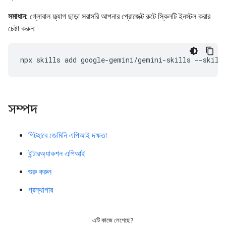
সমাধান:
গ্লোবাল ফ্ল্যাগ ছাড়া সরাসরি আপনার প্রোজেক্ট রুটে স্কিলটি ইনস্টল করার
চেষ্টা করুন:
npx
skills
add
google-gemini/gemini-skills
--skill
সম্পদ
গিটহাবে জেমিনি এপিআই দক্ষতা
ইন্টারঅ্যাকশন এপিআই
শুরু করুন
গ্রন্থাগার
এটি কাজে লেগেছে?