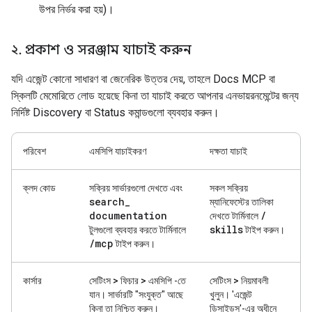
উপর নির্ভর করা হয়)।
২
.
প্রকাশ ও সরঞ্জাম যাচাই করুন
যদি এজেন্ট কোনো সাধারণ বা জেনেরিক উত্তর দেয়, তাহলে Docs MCP বা
স্কিলটি মেমোরিতে লোড হয়েছে কিনা তা যাচাই করতে আপনার এনভায়রনমেন্টের জন্য
নির্দিষ্ট Discovery বা Status কমান্ডগুলো ব্যবহার করুন।
পরিবেশ
এমসিপি যাচাইকরণ
দক্ষতা যাচাই
ক্লদ কোড
সক্রিয় সার্ভারগুলো দেখতে এবং
সকল সক্রিয়
search
_
ম্যানিফেস্টের তালিকা
documentation
/
দেখতে টার্মিনালে
skills
টুলগুলো ব্যবহার করতে টার্মিনালে
টাইপ করুন।
/
mcp
টাইপ করুন।
কার্সার
সেটিংস > ফিচার > এমসিপি
-তে
সেটিংস > নিয়মাবলী
যান। সার্ভারটি "সংযুক্ত" আছে
খুলুন। 'এজেন্ট
কিনা তা নিশ্চিত করুন।
ডিসাইডস'-এর অধীনে