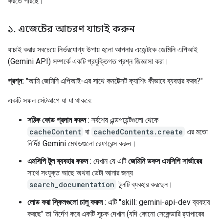
করতে পারছে।
১
.
এজেন্টের আচরণ যাচাই করুন
যাচাই করার সবচেয়ে নির্ভরযোগ্য উপায় হলো আপনার এজেন্টকে জেমিনি এপিআই
(Gemini API) সম্পর্কে একটি প্রযুক্তিগত প্রশ্ন জিজ্ঞাসা করা।
প্রশ্ন:
"আমি জেমিনি এপিআই-এর সাথে কনটেক্সট ক্যাশিং কীভাবে ব্যবহার করব?"
একটি সফল সেটআপে যা যা থাকবে:
সঠিক কোড প্রদান করুন
: সর্বশেষ এন্ডপয়েন্টগুলো থেকে
cacheContent
বা
cachedContents.create
এর মতো
নির্দিষ্ট Gemini মেথডগুলো রেফারেন্স করুন।
এমসিপি টুল ব্যবহার করুন
: দেখান যে এটি
জেমিনি ডকস এমসিপি সার্ভারের
সাথে সংযুক্ত আছে অথবা ডেটা আনার জন্য
search_documentation
টুলটি ব্যবহার করছেন।
লোড করা স্কিলগুলো চালু করুন
: এটি "skill: gemini-api-dev ব্যবহার
করছে" তা নির্দেশ করে একটি সূচক দেখান (যদি কোনো সেকেন্ডারি র‍্যাপারের