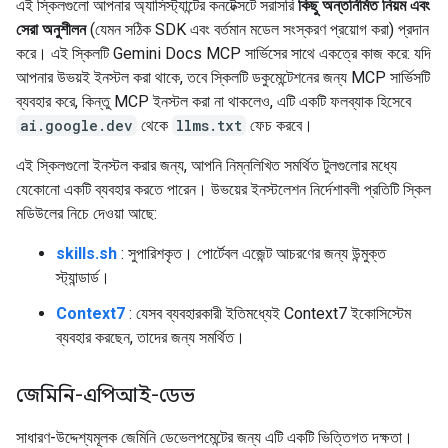
এই স্কিলগুলো আপনার অ্যাসিস্ট্যান্টের কনটেক্সটে সরাসরি
কিছু অন্তর্নির্মিত নিয়ম এবং
সেরা অনুশীলন
(যেমন সঠিক SDK এবং বর্তমান মডেল সংস্করণ প্রয়োগ করা) প্রদান
করে। এই স্কিলটি Gemini Docs MCP সার্ভিসের সাথে একত্রে কাজ করে: যদি
আপনার উভয়ই ইনস্টল করা থাকে, তবে স্কিলটি ডকুমেন্টেশনের জন্য MCP সার্ভিসটি
ব্যবহার করে, কিন্তু MCP ইনস্টল করা না থাকলেও, এটি একটি ফলব্যাক হিসেবে
ai.google.dev
থেকে
llms.txt
ফেচ করবে।
এই স্কিলগুলো ইনস্টল করার জন্য, আপনি নিম্নলিখিত সমর্থিত টুলগুলোর মধ্যে
যেকোনো একটি ব্যবহার করতে পারেন। উভয়ের ইনস্টলেশন নির্দেশাবলী প্রতিটি স্কিল
মডিউলের নিচে দেওয়া আছে:
skills.sh
: সুপারিশকৃত। পোর্টেবল এজেন্ট আচরণের জন্য উন্মুক্ত
স্ট্যান্ডার্ড।
Context7
: যেসব ব্যবহারকারী ইতিমধ্যেই Context7 ইকোসিস্টেম
ব্যবহার করছেন, তাদের জন্য সমর্থিত।
জেমিনি-এপিআই-ডেভ
সাধারণ-উদ্দেশ্যমূলক জেমিনি ডেভেলপমেন্টের জন্য এটি একটি ভিত্তিগত দক্ষতা।