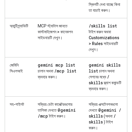
স্কিলটি দেখা যাচ্ছে কিনা
তা যাচাই করুন।
/
skills list
অ্যান্টিগ্র্যাভিটি
MCP স্ট্যাটাস জানতে
কাস্টমাইজেশন > কানেকশন
টাইপ করুন অথবা
সাইডবারটি দেখুন।
Customizations
> Rules
সাইডবারটি
দেখুন।
gemini mcp list
gemini skills
জেমিনি
/
mcp list
list
সিএলআই
চালান অথবা
চালান অথবা
/
ব্যবহার করুন।
সেশনের মধ্যে
skills
স্ল্যাশ কমান্ডটি
ব্যবহার করুন।
সহ-পাইলট
সক্রিয় ডেটা কানেক্টরগুলোর
সক্রিয় এক্সটেনশনগুলো
@gemini
@gemini
/
তালিকা দেখতে
দেখতে
/
mcp
skills
/
টাইপ করুন।
(অথবা
skills
) টাইপ
করুন।