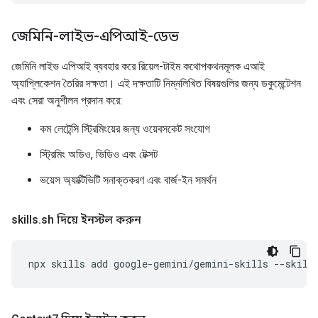
জেমিনি-লাইভ-এপিআই-ডেভ
জেমিনি লাইভ এপিআই ব্যবহার করে রিয়েল-টাইম কথোপকথনমূলক এআই
অ্যাপ্লিকেশন তৈরির দক্ষতা। এই দক্ষতাটি নিম্নলিখিত বিষয়গুলির জন্য ডকুমেন্টেশন
এবং সেরা অনুশীলন প্রদান করে:
কম লেটেন্সি স্ট্রিমিংয়ের জন্য ওয়েবসকেট সংযোগ
স্ট্রিমিং অডিও, ভিডিও এবং টেক্সট
ভয়েস অ্যাক্টিভিটি সনাক্তকরণ এবং বার্জ-ইন সমর্থন
skills
.
sh দিয়ে ইনস্টল করুন
npx
skills
add
google-gemini/gemini-skills
--skill