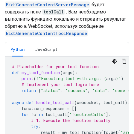
BidiGenerateContentServerMessage
будет
содержать поле
toolCall
. Вам необходимо
выполнить функцию локально и отправить результат
обратно в WebSocket, используя сообщение
BidiGenerateContentToolResponse
.
Python
JavaScript
# Placeholder for your tool function
def
my_tool_function
(
args
):
print
(
f
"Executing tool with args: 
{
args
}
"
)
# Implement your tool logic here
return
{
"status"
:
"success"
,
"data"
:
"some re
async
def
handle_tool_call
(
websocket
,
tool_call
):
function_responses
=
[]
for
fc
in
tool_call
[
"functionCalls"
]:
# 1. Execute the function locally
try
:
result
=
my_tool_function
(
fc
.
get
(
"args