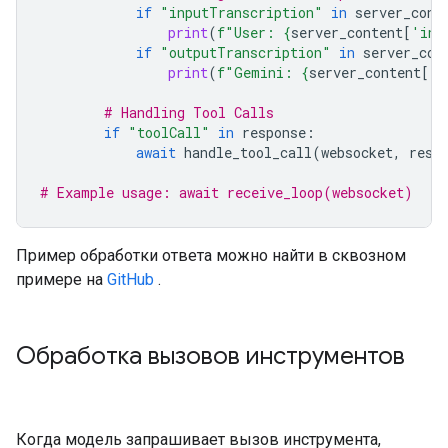
if
"inputTranscription"
in
server_cont
print
(
f
"User: 
{
server_content
[
'inp
if
"outputTranscription"
in
server_con
print
(
f
"Gemini: 
{
server_content
[
'o
# Handling Tool Calls
if
"toolCall"
in
response
:
await
handle_tool_call
(
websocket
,
resp
# Example usage: await receive_loop(websocket)
Пример обработки ответа можно найти в сквозном
примере на
GitHub
.
Обработка вызовов инструментов
Когда модель запрашивает вызов инструмента,