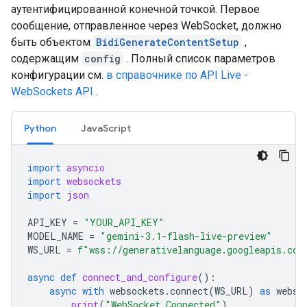
аутентифицированной конечной точкой. Первое
сообщение, отправленное через WebSocket, должно
быть объектом
BidiGenerateContentSetup
,
содержащим
config
. Полный список параметров
конфигурации см.
в справочнике по API Live -
WebSockets API
.
Python
JavaScript
import
asyncio
import
websockets
import
json
API_KEY
=
"YOUR_API_KEY"
MODEL_NAME
=
"gemini-3.1-flash-live-preview"
WS_URL
=
f
"wss://generativelanguage.googleapis.com
async
def
connect_and_configure
():
async
with
websockets
.
connect
(
WS_URL
)
as
webso
print
(
"WebSocket Connected"
)