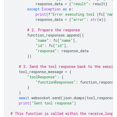
response_data
=
{
"result"
:
result
}
except
Exception
as
e
:
print
(
f
"Error executing tool 
{
fc
[
'name
response_data
=
{
"error"
:
str
(
e
)}
# 2. Prepare the response
function_responses
.
append
({
"name"
:
fc
[
"name"
],
"id"
:
fc
[
"id"
],
"response"
:
response_data
})
# 3. Send the tool response back to the sessio
tool_response_message
=
{
"toolResponse"
:
{
"functionResponses"
:
function_response
}
}
await
websocket
.
send
(
json
.
dumps
(
tool_response_
print
(
"Sent tool response"
)
# This function is called within the receive_loop 