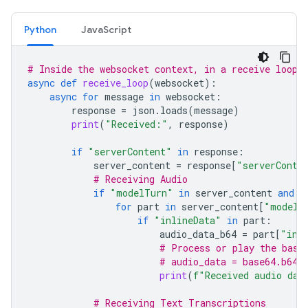
Python
JavaScript
# Inside the websocket context, in a receive loop
async
def
receive_loop
(
websocket
):
async
for
message
in
websocket
:
response
=
json
.
loads
(
message
)
print
(
"Received:"
,
response
)
if
"serverContent"
in
response
:
server_content
=
response
[
"serverConte
# Receiving Audio
if
"modelTurn"
in
server_content
and
"
for
part
in
server_content
[
"modelT
if
"inlineData"
in
part
:
audio_data_b64
=
part
[
"inl
# Process or play the base
# audio_data = base64.b64d
print
(
f
"Received audio dat
# Receiving Text Transcriptions