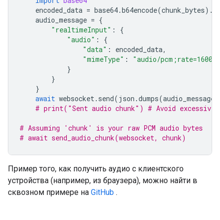
import
base64
encoded_data
=
base64
.
b64encode
(
chunk_bytes
)
.
d
audio_message
=
{
"realtimeInput"
:
{
"audio"
:
{
"data"
:
encoded_data
,
"mimeType"
:
"audio/pcm;rate=16000
}
}
}
await
websocket
.
send
(
json
.
dumps
(
audio_message
)
# print("Sent audio chunk") # Avoid excessive 
# Assuming 'chunk' is your raw PCM audio bytes
# await send_audio_chunk(websocket, chunk)
Пример того, как получить аудио с клиентского
устройства (например, из браузера), можно найти в
сквозном примере на
GitHub
.