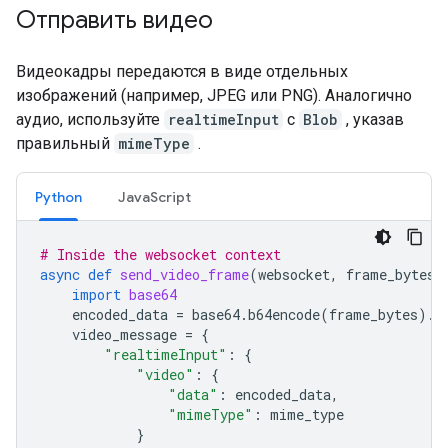
Отправить видео
Видеокадры передаются в виде отдельных
изображений (например, JPEG или PNG). Аналогично
аудио, используйте
realtimeInput
с
Blob
, указав
правильный
mimeType
.
Python
JavaScript
# Inside the websocket context
async
def
send_video_frame
(
websocket
,
frame_bytes
,
import
base64
encoded_data
=
base64
.
b64encode
(
frame_bytes
)
.
d
video_message
=
{
"realtimeInput"
:
{
"video"
:
{
"data"
:
encoded_data
,
"mimeType"
:
mime_type
}