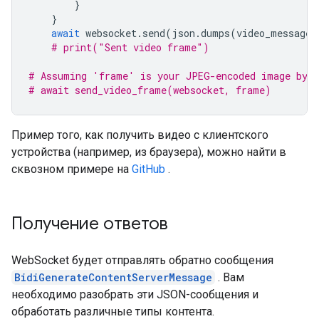
}
}
await
websocket
.
send
(
json
.
dumps
(
video_message
)
# print("Sent video frame")
# Assuming 'frame' is your JPEG-encoded image byte
# await send_video_frame(websocket, frame)
Пример того, как получить видео с клиентского
устройства (например, из браузера), можно найти в
сквозном примере на
GitHub
.
Получение ответов
WebSocket будет отправлять обратно сообщения
BidiGenerateContentServerMessage
. Вам
необходимо разобрать эти JSON-сообщения и
обработать различные типы контента.