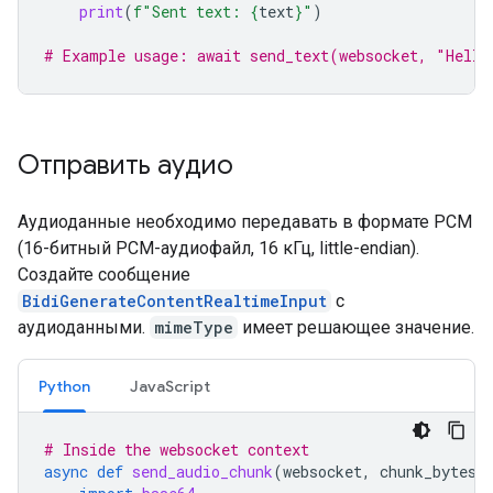
print
(
f
"Sent text: 
{
text
}
"
)
# Example usage: await send_text(websocket, "Hello
Отправить аудио
Аудиоданные необходимо передавать в формате PCM
(16-битный PCM-аудиофайл, 16 кГц, little-endian).
Создайте сообщение
BidiGenerateContentRealtimeInput
с
аудиоданными.
mimeType
имеет решающее значение.
Python
JavaScript
# Inside the websocket context
async
def
send_audio_chunk
(
websocket
,
chunk_bytes
)