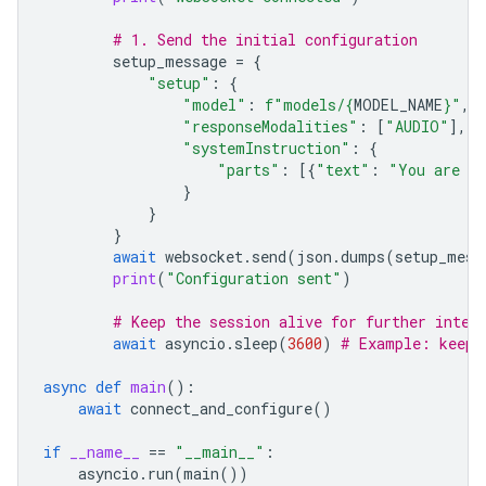
# 1. Send the initial configuration
setup_message
=
{
"setup"
:
{
"model"
:
f
"models/
{
MODEL_NAME
}
"
,
"responseModalities"
:
[
"AUDIO"
],
"systemInstruction"
:
{
"parts"
:
[{
"text"
:
"You are a 
}
}
}
await
websocket
.
send
(
json
.
dumps
(
setup_mess
print
(
"Configuration sent"
)
# Keep the session alive for further inter
await
asyncio
.
sleep
(
3600
)
# Example: keep 
async
def
main
():
await
connect_and_configure
()
if
__name__
==
"__main__"
:
asyncio
.
run
(
main
())