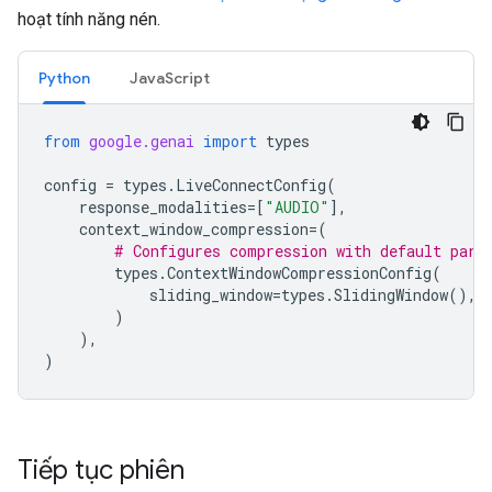
hoạt tính năng nén.
Python
JavaScript
from
google.genai
import
types
config
=
types
.
LiveConnectConfig
(
response_modalities
=
[
"AUDIO"
],
context_window_compression
=
(
# Configures compression with default para
types
.
ContextWindowCompressionConfig
(
sliding_window
=
types
.
SlidingWindow
(),
)
),
)
Tiếp tục phiên