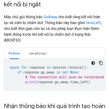
kết nối bị ngắt
Máy chủ gửi thông báo
GoAway
cho biết rằng kết nối hiện
tại sẽ sớm bị chấm dứt. Thông báo này bao gồm
timeLeft
,
cho biết thời gian còn lại và cho phép bạn thực hiện thêm
hành động trước khi kết nối bị chấm dứt ở trạng thái
ABORTED.
Python
JavaScript
async
for
response
in
session
.
receive
():
if
response
.
go_away
is
not
None
:
# The connection will soon be terminated
print
(
response
.
go_away
.
time_left
)
Nhận thông báo khi quá trình tạo hoàn