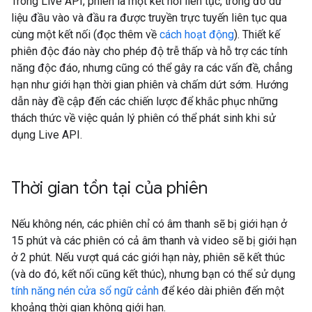
Trong Live API, phiên là một kết nối liên tục, trong đó dữ
liệu đầu vào và đầu ra được truyền trực tuyến liên tục qua
cùng một kết nối (đọc thêm về
cách hoạt động
). Thiết kế
phiên độc đáo này cho phép độ trễ thấp và hỗ trợ các tính
năng độc đáo, nhưng cũng có thể gây ra các vấn đề, chẳng
hạn như giới hạn thời gian phiên và chấm dứt sớm. Hướng
dẫn này đề cập đến các chiến lược để khắc phục những
thách thức về việc quản lý phiên có thể phát sinh khi sử
dụng Live API.
Thời gian tồn tại của phiên
Nếu không nén, các phiên chỉ có âm thanh sẽ bị giới hạn ở
15 phút và các phiên có cả âm thanh và video sẽ bị giới hạn
ở 2 phút. Nếu vượt quá các giới hạn này, phiên sẽ kết thúc
(và do đó, kết nối cũng kết thúc), nhưng bạn có thể sử dụng
tính năng nén cửa sổ ngữ cảnh
để kéo dài phiên đến một
khoảng thời gian không giới hạn.