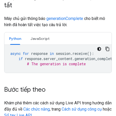
tất
Máy chủ gửi thông báo
generationComplete
cho biết mô
hình đã hoàn tất việc tạo câu trả lời.
Python
JavaScript
async
for
response
in
session
.
receive
():
if
response
.
server_content
.
generation_complete
# The generation is complete
Bước tiếp theo
Khám phá thêm các cách sử dụng Live API trong hướng dẫn
đầy đủ về
Các chức năng
, trang
Cách sử dụng công cụ
hoặc
Sổ tay Live API
.