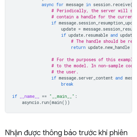
async
for
message
in
session
.
receive
()
# Periodically, the server will se
# contain a handle for the current
if
message
.
session_resumption_upda
update
=
message
.
session_resum
if
update
.
resumable
and
update
# The handle should be ret
return
update
.
new_handle
# For the purposes of this example
# to the model. In non-sample code
# the user.
if
message
.
server_content
and
mess
break
if
__name__
==
"__main__"
:
asyncio
.
run
(
main
())
Nhận được thông báo trước khi phiên