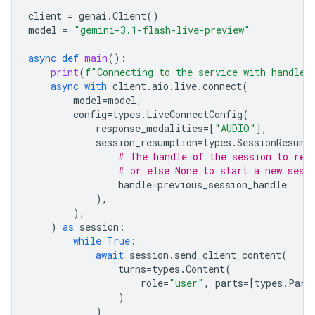
client
=
genai
.
Client
()
model
=
"gemini-3.1-flash-live-preview"
async
def
main
():
print
(
f
"Connecting to the service with handle 
async
with
client
.
aio
.
live
.
connect
(
model
=
model
,
config
=
types
.
LiveConnectConfig
(
response_modalities
=
[
"AUDIO"
],
session_resumption
=
types
.
SessionResump
# The handle of the session to res
# or else None to start a new sess
handle
=
previous_session_handle
),
),
)
as
session
:
while
True
:
await
session
.
send_client_content
(
turns
=
types
.
Content
(
role
=
"user"
,
parts
=
[
types
.
Part
)
)