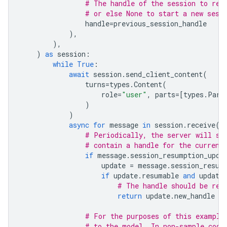
# The handle of the session to res
# or else None to start a new sess
handle
=
previous_session_handle
),
),
)
as
session
:
while
True
:
await
session
.
send_client_content
(
turns
=
types
.
Content
(
role
=
"user"
,
parts
=
[
types
.
Part
)
)
async
for
message
in
session
.
receive
()
# Periodically, the server will se
# contain a handle for the current
if
message
.
session_resumption_upda
update
=
message
.
session_resum
if
update
.
resumable
and
update
# The handle should be ret
return
update
.
new_handle
# For the purposes of this example
# to the model. In non-sample code