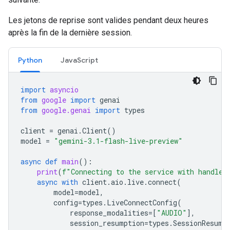
Les jetons de reprise sont valides pendant deux heures
après la fin de la dernière session.
Python
JavaScript
import
asyncio
from
google
import
genai
from
google.genai
import
types
client
=
genai
.
Client
()
model
=
"gemini-3.1-flash-live-preview"
async
def
main
():
print
(
f
"Connecting to the service with handle 
async
with
client
.
aio
.
live
.
connect
(
model
=
model
,
config
=
types
.
LiveConnectConfig
(
response_modalities
=
[
"AUDIO"
],
session_resumption
=
types
.
SessionResump