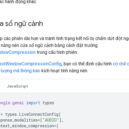
các hành động khác.
a sổ ngữ cảnh
 các phiên dài hơn và tránh tình trạng kết nối bị chấm dứt đột ng
nh năng nén cửa sổ ngữ cảnh bằng cách đặt trường
ndowCompression
trong cấu hình phiên.
extWindowCompressionConfig
, bạn có thể định cấu hình
cơ chế 
 lượng mã thông báo
kích hoạt tính năng nén.
JavaScript
oogle.genai
import
types
=
types
.
LiveConnectConfig
(
sponse_modalities
=
[
"AUDIO"
],
ntext_window_compression
=
(