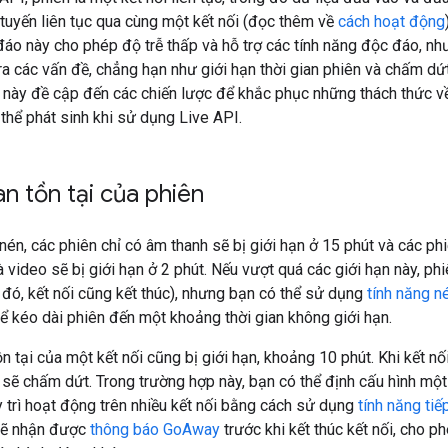
 tuyến liên tục qua cùng một kết nối (đọc thêm về
cách hoạt động
đáo này cho phép độ trễ thấp và hỗ trợ các tính năng độc đáo, n
ra các vấn đề, chẳng hạn như giới hạn thời gian phiên và chấm dứ
này đề cập đến các chiến lược để khắc phục những thách thức v
 thể phát sinh khi sử dụng Live API.
an tồn tại của phiên
én, các phiên chỉ có âm thanh sẽ bị giới hạn ở 15 phút và các ph
 video sẽ bị giới hạn ở 2 phút. Nếu vượt quá các giới hạn này, phi
 đó, kết nối cũng kết thúc), nhưng bạn có thể sử dụng
tính năng n
ể kéo dài phiên đến một khoảng thời gian không giới hạn.
ồn tại của một kết nối cũng bị giới hạn, khoảng 10 phút. Khi kết n
 sẽ chấm dứt. Trong trường hợp này, bạn có thể định cấu hình một
 trì hoạt động trên nhiều kết nối bằng cách sử dụng
tính năng tiế
sẽ nhận được
thông báo GoAway
trước khi kết thúc kết nối, cho p