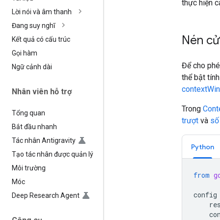
thực hiện 
Lời nói và âm thanh
Đang suy nghĩ
Nén cử
Kết quả có cấu trúc
Gọi hàm
Để cho phép
Ngữ cảnh dài
thể bật tí
contextWi
Nhân viên hỗ trợ
Trong
Cont
Tổng quan
trượt
và
số
Bắt đầu nhanh
Tác nhân Antigravity
Python
Tạo tác nhân được quản lý
Môi trường
from
g
Móc
config
Deep Research Agent
re
co