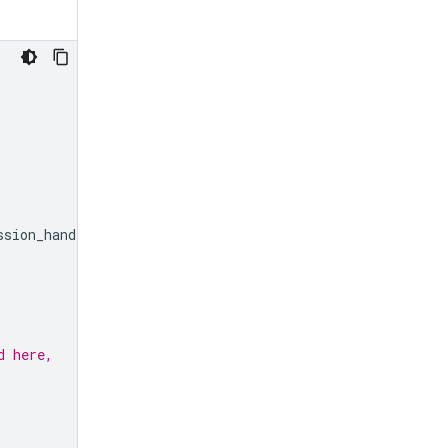
ssion_handle
}
..."
)
d here,