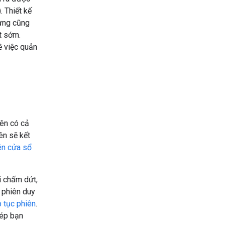
). Thiết kế
hưng cũng
t sớm.
ề việc quản
iên có cả
ên sẽ kết
én cửa sổ
ối chấm dứt,
 phiên duy
p tục phiên
.
hép bạn