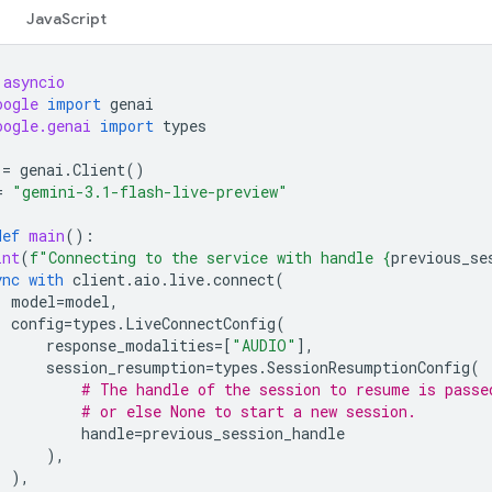
JavaScript
asyncio
oogle
import
genai
oogle.genai
import
types
=
genai
.
Client
()
=
"gemini-3.1-flash-live-preview"
def
main
():
int
(
f
"Connecting to the service with handle 
{
previous_se
ync
with
client
.
aio
.
live
.
connect
(
model
=
model
,
config
=
types
.
LiveConnectConfig
(
response_modalities
=
[
"AUDIO"
],
session_resumption
=
types
.
SessionResumptionConfig
(
# The handle of the session to resume is passe
# or else None to start a new session.
handle
=
previous_session_handle
),
),