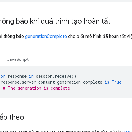
ông báo khi quá trình tạo hoàn tất
i thông báo
generationComplete
cho biết mô hình đã hoàn tất vi
JavaScript
for
response
in
session
.
receive
():
response
.
server_content
.
generation_complete
is
True
:
# The generation is complete
iếp theo