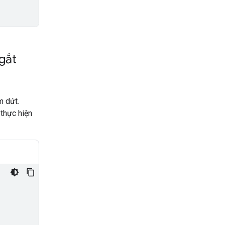
ngắt
m dứt.
 thực hiện