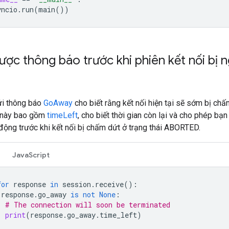
yncio
.
run
(
main
())
ợc thông báo trước khi phiên kết nối bị 
i thông báo
GoAway
cho biết rằng kết nối hiện tại sẽ sớm bị chấ
 này bao gồm
timeLeft
, cho biết thời gian còn lại và cho phép bạn
động trước khi kết nối bị chấm dứt ở trạng thái ABORTED.
JavaScript
for
response
in
session
.
receive
():
response
.
go_away
is
not
None
:
# The connection will soon be terminated
print
(
response
.
go_away
.
time_left
)