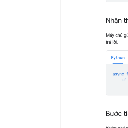
Nhận th
Máy chủ gử
trả lời.
Python
async
if
Bước t