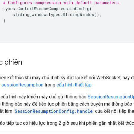
# Configures compression with default parameters.
types
.
ContextWindowCompressionConfig
(
sliding_window
=
types
.
SlidingWindow
(),
)
c phiên
ên kết thúc khi máy chủ định kỳ đặt lại kết nối WebSocket, hãy đ
g
sessionResumption
trong
cấu hình thiết lập
.
n cấu hình này khiến máy chủ gửi thông báo
SessionResumptionU
 thông báo này để tiếp tục phiên bằng cách truyền mã thông báo 
ất làm
SessionResumptionConfig.handle
của kết nối tiếp the
o tiếp tục có hiệu lực trong 2 giờ sau khi phiên gần nhất kết thúc