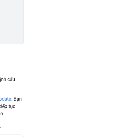
ịnh cấu
pdate
. Bạn
tiếp tục
o.
.