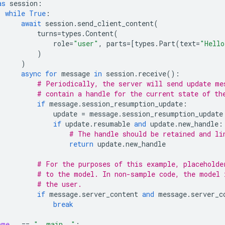
as
session
:
while
True
:
await
session
.
send_client_content
(
turns
=
types
.
Content
(
role
=
"user"
,
parts
=
[
types
.
Part
(
text
=
"Hello
)
)
async
for
message
in
session
.
receive
():
# Periodically, the server will send update me
# contain a handle for the current state of th
if
message
.
session_resumption_update
:
update
=
message
.
session_resumption_update
if
update
.
resumable
and
update
.
new_handle
:
# The handle should be retained and li
return
update
.
new_handle
# For the purposes of this example, placeholde
# to the model. In non-sample code, the model 
# the user.
if
message
.
server_content
and
message
.
server_c
break
ame__
==
"__main__"
: