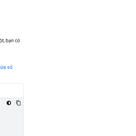
ột, bạn có
cửa sổ