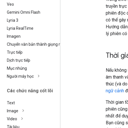
Veo
truyền trực
Gemini Omni Flash
phiên độc 
có thể gây 
Lyria 3
Hướng dẫn 
Lyria Real
Time
lý phiên có
Imagen
Chuyển văn bản thành giọng nói
Trực tiếp
Thời gi
Dịch trực tiếp
Mục nhúng
Nếu không n
Người máy học
âm thanh và
thúc (và do
Các chức năng cốt lõi
ngữ cảnh
đ
Thời gian t
Text
phiên cũng
Image
nhất để duy
Video
Bạn cũng 
Tài liệu