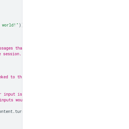
 world!"
)]
ssages that may
e session.
nked to the session.
r input is continually fed
inputs would come from
ontent
.
turn_complete
: