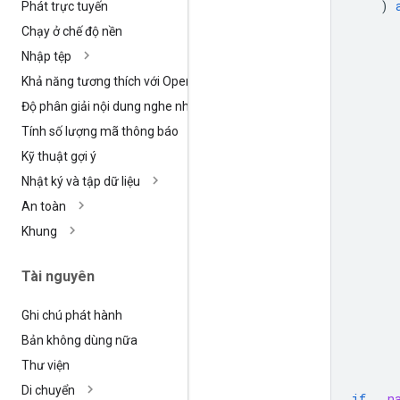
)
Phát trực tuyến
Chạy ở chế độ nền
Nhập tệp
Khả năng tương thích với Open
AI
Độ phân giải nội dung nghe nhìn
Tính số lượng mã thông báo
Kỹ thuật gợi ý
Nhật ký và tập dữ liệu
An toàn
Khung
Tài nguyên
Ghi chú phát hành
Bản không dùng nữa
Thư viện
Di chuyển
if
__n