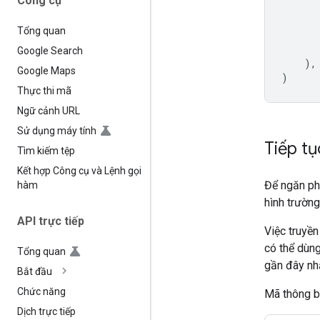
Công cụ
Tổng quan
Google Search
),
Google Maps
)
Thực thi mã
Ngữ cảnh URL
Sử dụng máy tính
Tiếp tụ
Tìm kiếm tệp
Kết hợp Công cụ và Lệnh gọi
Để ngăn phi
hàm
hình trườn
API trực tiếp
Việc truyề
có thể dùng
Tổng quan
gần đây nh
Bắt đầu
Chức năng
Mã thông bá
Dịch trực tiếp