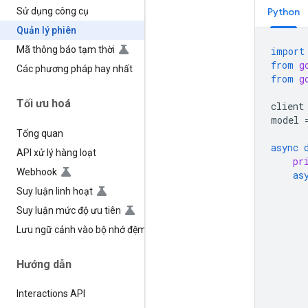
Python
Sử dụng công cụ
Quản lý phiên
Mã thông báo tạm thời
import
from
g
Các phương pháp hay nhất
from
g
Tối ưu hoá
client
model
Tổng quan
async
API xử lý hàng loạt
pr
Webhook
as
Suy luận linh hoạt
Suy luận mức độ ưu tiên
Lưu ngữ cảnh vào bộ nhớ đệm
Hướng dẫn
Interactions API