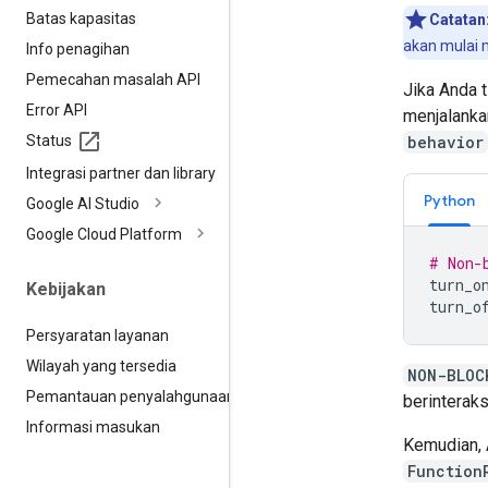
Batas kapasitas
Catatan
akan mulai 
Info penagihan
Pemecahan masalah API
Jika Anda 
Error API
menjalanka
Status
behavior
Integrasi partner dan library
Python
Google AI Studio
Google Cloud Platform
# Non-
turn_o
Kebijakan
turn_o
Persyaratan layanan
Wilayah yang tersedia
NON-BLOC
Pemantauan penyalahgunaan
berinterak
Informasi masukan
Kemudian, 
Function