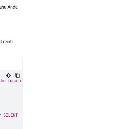
tahu Anda
 nanti
the function response:
r SILENT