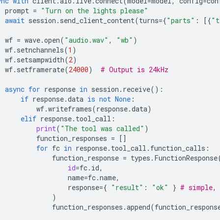
ync
with
client
.
aio
.
live
.
connect
(
model
=
model
,
config
=
con
prompt
=
"Turn on the lights please"
await
session
.
send_client_content
(
turns
=
{
"parts"
:
[{
"t
wf
=
wave
.
open
(
"audio.wav"
,
"wb"
)
wf
.
setnchannels
(
1
)
wf
.
setsampwidth
(
2
)
wf
.
setframerate
(
24000
)
# Output is 24kHz
async
for
response
in
session
.
receive
():
if
response
.
data
is
not
None
:
wf
.
writeframes
(
response
.
data
)
elif
response
.
tool_call
:
print
(
"The tool was called"
)
function_responses
=
[]
for
fc
in
response
.
tool_call
.
function_calls
:
function_response
=
types
.
FunctionResponse
id
=
fc
.
id
,
name
=
fc
.
name
,
response
=
{
"result"
:
"ok"
}
# simple, 
)
function_responses
.
append
(
function_respons