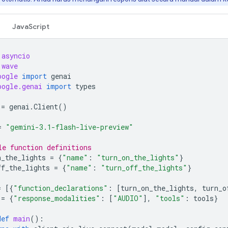
JavaScript
asyncio
wave
oogle
import
genai
oogle.genai
import
types
=
genai
.
Client
()
=
"gemini-3.1-flash-live-preview"
le function definitions
n_the_lights
=
{
"name"
:
"turn_on_the_lights"
}
ff_the_lights
=
{
"name"
:
"turn_off_the_lights"
}
=
[{
"function_declarations"
:
[
turn_on_the_lights
,
turn_o
=
{
"response_modalities"
:
[
"AUDIO"
],
"tools"
:
tools
}
def
main
():