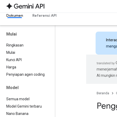
Dokumen
Referensi API
Mulai
Intera
Ringkasan
mengak
Mulai
Kunci API
Harga
menerjemahk
Penyiapan agen coding
AI mungkin
Model
Beranda
Semua model
Pengg
Model Gemini terbaru
Nano Banana