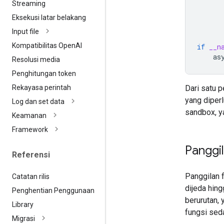
Streaming
Eksekusi latar belakang
Input file
Kompatibilitas Open
AI
if
__n
as
Resolusi media
Penghitungan token
Dari satu 
Rekayasa perintah
yang diper
Log dan set data
sandbox, 
Keamanan
Framework
Panggil
Referensi
Panggilan f
Catatan rilis
dijeda hin
Penghentian Penggunaan
berurutan, 
Library
fungsi seda
Migrasi