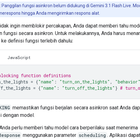
:
Panggilan fungsi asinkron belum didukung di Gemini 3.1 Flash Live. Mod
merespons hingga Anda mengirimkan respons alat.
tidak ingin memblokir percakapan, Anda dapat memberi tahu mod
n fungsi secara asinkron. Untuk melakukannya, Anda harus men
ke definisi fungsi terlebih dahulu:
JavaScript
blocking function definitions
n_the_lights
=
{
"name"
:
"turn_on_the_lights"
,
"behavior
ff_the_lights
=
{
"name"
:
"turn_off_the_lights"
}
# turn_
KING
memastikan fungsi berjalan secara asinkron saat Anda dap
si dengan model.
Anda perlu memberi tahu model cara berperilaku saat menerima
Response
menggunakan parameter
scheduling
. Aplikasi dapat