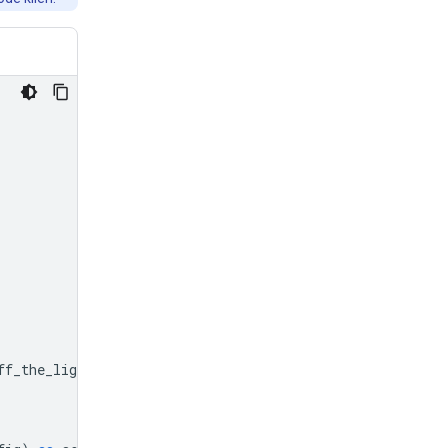
ff_the_lights
]}]