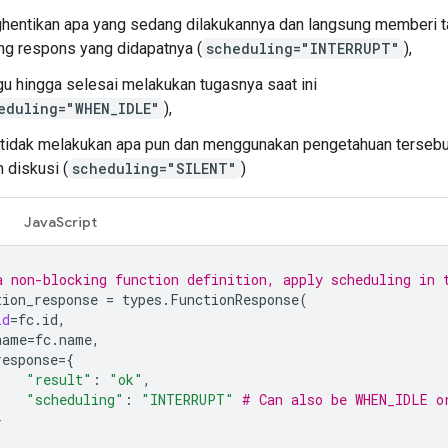
entikan apa yang sedang dilakukannya dan langsung memberi 
ng respons yang didapatnya (
scheduling="INTERRUPT"
),
u hingga selesai melakukan tugasnya saat ini
eduling="WHEN_IDLE"
),
 tidak melakukan apa pun dan menggunakan pengetahuan tersebut
 diskusi (
scheduling="SILENT"
)
JavaScript
a non-blocking function definition, apply scheduling in 
tion_response
=
types
.
FunctionResponse
(
id
=
fc
.
id
,
name
=
fc
.
name
,
response
=
{
"result"
:
"ok"
,
"scheduling"
:
"INTERRUPT"
# Can also be WHEN_IDLE o
}