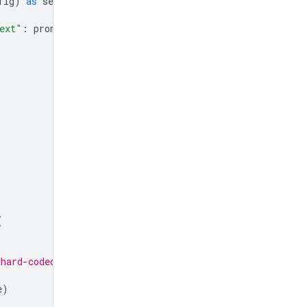
fig
)
as
session
:
ext"
:
prompt
}]})
(
hard-coded function response
e
)