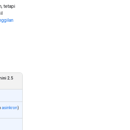
, tetapi
il
ggilan
ini 2.5
n
asinkron
)