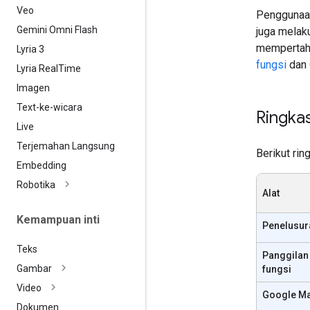
Veo
Penggunaan
Gemini Omni Flash
juga melak
mempertaha
Lyria 3
fungsi
dan
Lyria Real
Time
Imagen
Text-ke-wicara
Ringka
Live
Terjemahan Langsung
Berikut rin
Embedding
Robotika
Alat
Kemampuan inti
Penelusur
Teks
Panggilan
Gambar
fungsi
Video
Google M
Dokumen