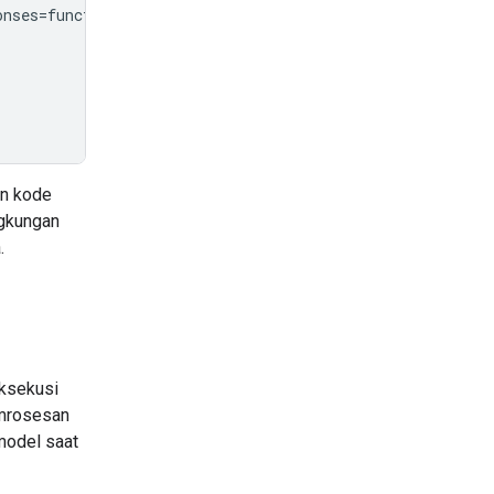
onses
=
function_responses
)
an kode
ngkungan
.
eksekusi
emrosesan
 model saat