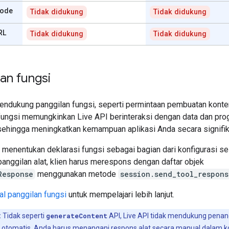
kode
Tidak didukung
Tidak didukung
RL
Tidak didukung
Tidak didukung
an fungsi
endukung panggilan fungsi, seperti permintaan pembuatan konten
fungsi memungkinkan Live API berinteraksi dengan data dan pr
 sehingga meningkatkan kemampuan aplikasi Anda secara signifik
 menentukan deklarasi fungsi sebagai bagian dari konfigurasi se
anggilan alat, klien harus merespons dengan daftar objek
Response
menggunakan metode
session.send_tool_respons
ial panggilan fungsi
untuk mempelajari lebih lanjut.
:
Tidak seperti
generateContent
API, Live API tidak mendukung pena
t otomatis. Anda harus menangani respons alat secara manual dalam ko