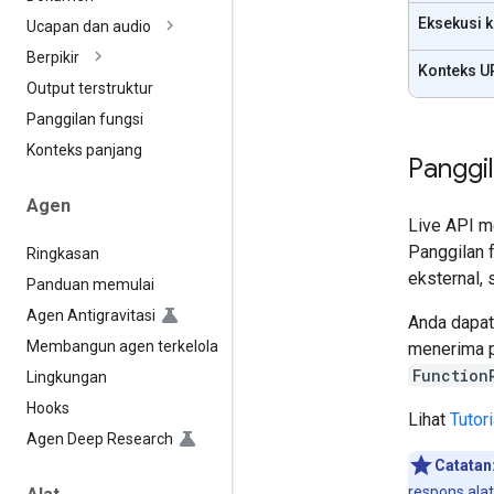
Eksekusi 
Ucapan dan audio
Berpikir
Konteks U
Output terstruktur
Panggilan fungsi
Konteks panjang
Panggil
Agen
Live API m
Panggilan 
Ringkasan
eksternal,
Panduan memulai
Agen Antigravitasi
Anda dapat
Membangun agen terkelola
menerima p
Function
Lingkungan
Hooks
Lihat
Tutor
Agen Deep Research
Catatan
respons ala