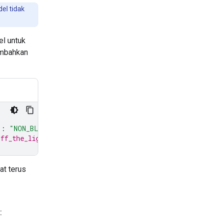
el tidak
el untuk
ambahkan
"
:
"NON_BLOCKING"
}
# turn_on_the_lights will run asynch
off_the_lights will still pause all interactions with th
at terus
: