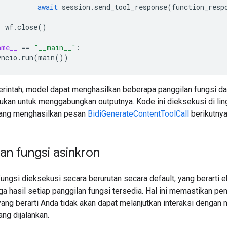
await
session
.
send_tool_response
(
function_resp
wf
.
close
()
ame__
==
"__main__"
:
yncio
.
run
(
main
())
perintah, model dapat menghasilkan beberapa panggilan fungsi d
lukan untuk menggabungkan outputnya. Kode ini dieksekusi di li
yang menghasilkan pesan
BidiGenerateContentToolCall
berikutnya
an fungsi asinkron
ungsi dieksekusi secara berurutan secara default, yang berarti 
gga hasil setiap panggilan fungsi tersedia. Hal ini memastikan p
yang berarti Anda tidak akan dapat melanjutkan interaksi dengan
ng dijalankan.