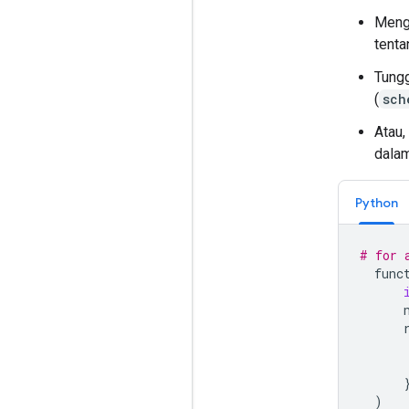
Mengh
tenta
Tungg
(
sch
Atau,
dalam
Python
# for 
func
)