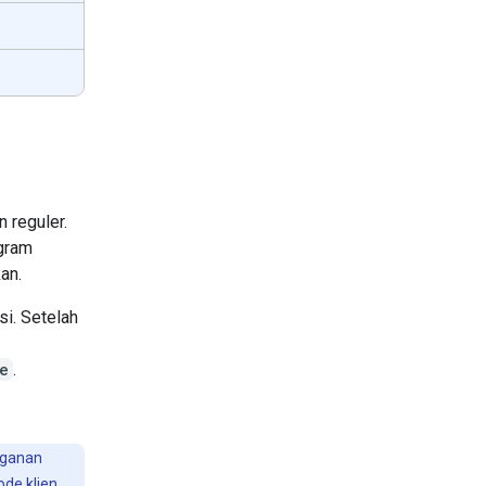
 reguler.
ogram
an.
si. Setelah
e
.
nganan
de klien.