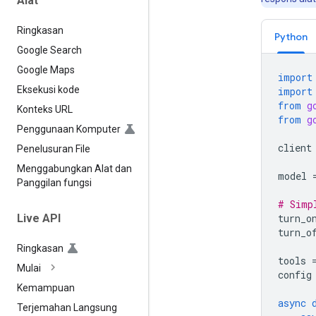
Alat
Ringkasan
Python
Google Search
Google Maps
import
Eksekusi kode
import
from
g
Konteks URL
from
g
Penggunaan Komputer
client
Penelusuran File
Menggabungkan Alat dan
model
Panggilan fungsi
# Simp
turn_o
Live API
turn_o
Ringkasan
tools
Mulai
config
Kemampuan
async
Terjemahan Langsung