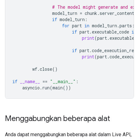
# The model might generate and exe
model_turn
=
chunk
.
server_content
.
if
model_turn
:
for
part
in
model_turn
.
parts
:
if
part
.
executable_code
is
print
(
part
.
executable_
if
part
.
code_execution_resu
print
(
part
.
code_execut
wf
.
close
()
if
__name__
==
"__main__"
:
asyncio
.
run
(
main
())
Menggabungkan beberapa alat
Anda dapat menggabungkan beberapa alat dalam Live API,