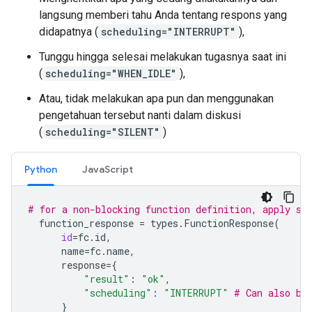
langsung memberi tahu Anda tentang respons yang
didapatnya (
scheduling="INTERRUPT"
),
Tunggu hingga selesai melakukan tugasnya saat ini
(
scheduling="WHEN_IDLE"
),
Atau, tidak melakukan apa pun dan menggunakan
pengetahuan tersebut nanti dalam diskusi
(
scheduling="SILENT"
)
Python
JavaScript
# for a non-blocking function definition, apply sc
function_response
=
types
.
FunctionResponse
(
id
=
fc
.
id
,
name
=
fc
.
name
,
response
=
{
"result"
:
"ok"
,
"scheduling"
:
"INTERRUPT"
# Can also be
}