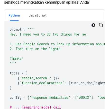
sehingga meningkatkan kemampuan aplikasi Anda:
Python
JavaScript
prompt
=
"""
Hey, I need you to do two things for me.
1. Use Google Search to look up information about 
2. Then turn on the lights
Thanks!
"""
tools
=
[
{
"google_search"
:
{}},
{
"function_declarations"
:
[
turn_on_the_lights
,
]
config
=
{
"response_modalities"
:
[
"AUDIO"
],
"tool
# ... remaining model call