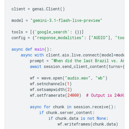
client
=
genai
.
Client
()
model
=
"gemini-3.1-flash-live-preview"
tools
=
[{
'google_search'
:
{}}]
config
=
{
"response_modalities"
:
[
"AUDIO"
],
"tool
async
def
main
():
async
with
client
.
aio
.
live
.
connect
(
model
=
model
prompt
=
"When did the last Brazil vs. Arg
await
session
.
send_client_content
(
turns
=
{
"
wf
=
wave
.
open
(
"audio.wav"
,
"wb"
)
wf
.
setnchannels
(
1
)
wf
.
setsampwidth
(
2
)
wf
.
setframerate
(
24000
)
# Output is 24kHz
async
for
chunk
in
session
.
receive
():
if
chunk
.
server_content
:
if
chunk
.
data
is
not
None
:
wf
.
writeframes
(
chunk
.
data
)