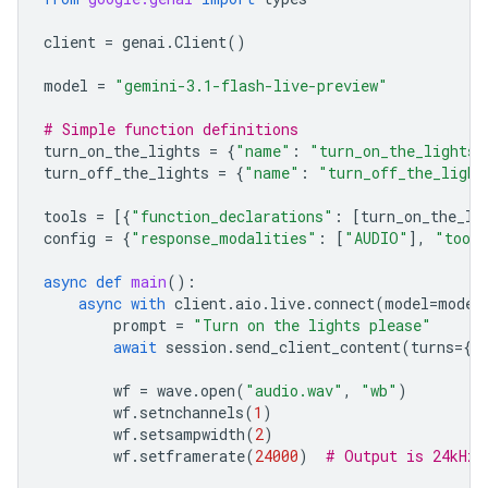
client
=
genai
.
Client
()
model
=
"gemini-3.1-flash-live-preview"
# Simple function definitions
turn_on_the_lights
=
{
"name"
:
"turn_on_the_lights"
turn_off_the_lights
=
{
"name"
:
"turn_off_the_light
tools
=
[{
"function_declarations"
:
[
turn_on_the_li
config
=
{
"response_modalities"
:
[
"AUDIO"
],
"tool
async
def
main
():
async
with
client
.
aio
.
live
.
connect
(
model
=
model
prompt
=
"Turn on the lights please"
await
session
.
send_client_content
(
turns
=
{
"
wf
=
wave
.
open
(
"audio.wav"
,
"wb"
)
wf
.
setnchannels
(
1
)
wf
.
setsampwidth
(
2
)
wf
.
setframerate
(
24000
)
# Output is 24kHz