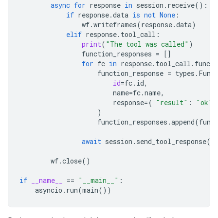
async
for
response
in
session
.
receive
():
if
response
.
data
is
not
None
:
wf
.
writeframes
(
response
.
data
)
elif
response
.
tool_call
:
print
(
"The tool was called"
)
function_responses
=
[]
for
fc
in
response
.
tool_call
.
functi
function_response
=
types
.
Func
id
=
fc
.
id
,
name
=
fc
.
name
,
response
=
{
"result"
:
"ok"
)
function_responses
.
append
(
func
await
session
.
send_tool_response
(
f
wf
.
close
()
if
__name__
==
"__main__"
:
asyncio
.
run
(
main
())