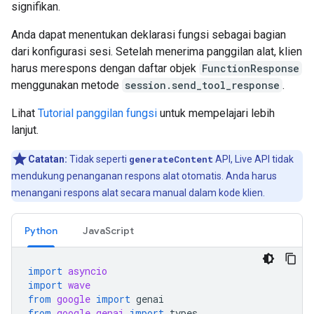
signifikan.
Anda dapat menentukan deklarasi fungsi sebagai bagian
dari konfigurasi sesi. Setelah menerima panggilan alat, klien
harus merespons dengan daftar objek
FunctionResponse
menggunakan metode
session.send_tool_response
.
Lihat
Tutorial panggilan fungsi
untuk mempelajari lebih
lanjut.
Catatan:
Tidak seperti
generateContent
API, Live API tidak
mendukung penanganan respons alat otomatis. Anda harus
menangani respons alat secara manual dalam kode klien.
Python
JavaScript
import
asyncio
import
wave
from
google
import
genai
from
google.genai
import
types