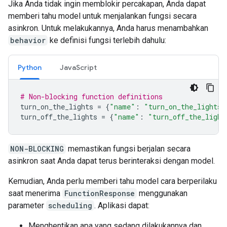
Jika Anda tidak ingin memblokir percakapan, Anda dapat
memberi tahu model untuk menjalankan fungsi secara
asinkron. Untuk melakukannya, Anda harus menambahkan
behavior
ke definisi fungsi terlebih dahulu:
Python
JavaScript
# Non-blocking function definitions
turn_on_the_lights
=
{
"name"
:
"turn_on_the_lights"
turn_off_the_lights
=
{
"name"
:
"turn_off_the_light
NON-BLOCKING
memastikan fungsi berjalan secara
asinkron saat Anda dapat terus berinteraksi dengan model.
Kemudian, Anda perlu memberi tahu model cara berperilaku
saat menerima
FunctionResponse
menggunakan
parameter
scheduling
. Aplikasi dapat:
Menghentikan apa yang sedang dilakukannya dan