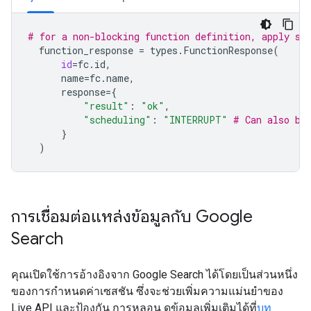
# for a non-blocking function definition, apply sc
function_response
=
types
.
FunctionResponse
(
id
=
fc
.
id
,
name
=
fc
.
name
,
response
=
{
"result"
:
"ok"
,
"scheduling"
:
"INTERRUPT"
# Can also be
}
)
การเชื่อมต่อแหล่งข้อมูลกับ Google
Search
คุณเปิดใช้การอ้างอิงจาก Google Search ได้โดยเป็นส่วนหนึ่ง
ของการกำหนดค่าเซสชัน ซึ่งจะช่วยเพิ่มความแม่นยำของ
Live API และป้องกัน การหลอน ดูข้อมูลเพิ่มเติมได้ที่
บท