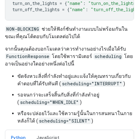
turn_on_the_lights
=
{
"name"
:
"turn_on_the_lights"
turn_off_the_lights
=
{
"name"
:
"turn_off_the_light
NON-BLOCKING
ช่วยให้ฟังก์ชันทำงานแบบไม่พร้อมกันใน
ขณะที่คุณโต้ตอบกับโมเดลต่อไปได้
จากนั้นคุณต้องบอกโมเดลว่าควรทำงานอย่างไรเมื่อได้รับ
FunctionResponse
โดยใช้พารามิเตอร์
scheduling
โดย
อาจเป็นอย่างใดอย่างหนึ่งต่อไปนี้
ขัดจังหวะสิ่งที่กำลังทำอยู่และแจ้งให้คุณทราบเกี่ยวกับ
คำตอบที่ได้รับทันที (
scheduling="INTERRUPT"
)
รอจนกว่าจะเสร็จสิ้นกับสิ่งที่กำลังทำอยู่
(
scheduling="WHEN_IDLE"
)
หรือจะปล่อยไว้และใช้ความรู้นั้นในการสนทนาในภาย
หลังก็ได้ (
scheduling="SILENT"
)
Python
JavaScript