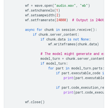
wf
=
wave
.
open
(
"audio.wav"
,
"wb"
)
wf
.
setnchannels
(
1
)
wf
.
setsampwidth
(
2
)
wf
.
setframerate
(
24000
)
# Output is 24kHz
async
for
chunk
in
session
.
receive
():
if
chunk
.
server_content
:
if
chunk
.
data
is
not
None
:
wf
.
writeframes
(
chunk
.
data
)
# The model might generate and exe
model_turn
=
chunk
.
server_content
.
if
model_turn
:
for
part
in
model_turn
.
parts
:
if
part
.
executable_code
is
print
(
part
.
executable_
if
part
.
code_execution_resu
print
(
part
.
code_execut
wf
.
close
()