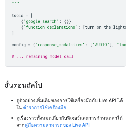
"""
tools
=
[
{
"google_search"
:
{}},
{
"function_declarations"
:
[
turn_on_the_lights
,
]
config
=
{
"response_modalities"
:
[
"AUDIO"
],
"tool
# ... remaining model call
ขั้นตอนถัดไป
ดูตัวอย่างเพิ่มเติมของการใช้เครื่องมือกับ Live API ได้
ใน
ตำราการใช้เครื่องมือ
ดูเรื่องราวทั้งหมดเกี่ยวกับฟีเจอร์และการกำหนดค่าได้
จาก
คู่มือความสามารถของ Live API