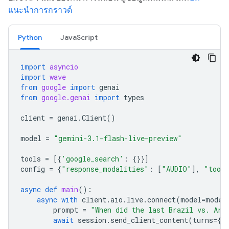
แนะนำการกราวด์
Python
JavaScript
import
asyncio
import
wave
from
google
import
genai
from
google.genai
import
types
client
=
genai
.
Client
()
model
=
"gemini-3.1-flash-live-preview"
tools
=
[{
'google_search'
:
{}}]
config
=
{
"response_modalities"
:
[
"AUDIO"
],
"tool
async
def
main
():
async
with
client
.
aio
.
live
.
connect
(
model
=
model
prompt
=
"When did the last Brazil vs. Arg
await
session
.
send_client_content
(
turns
=
{
"