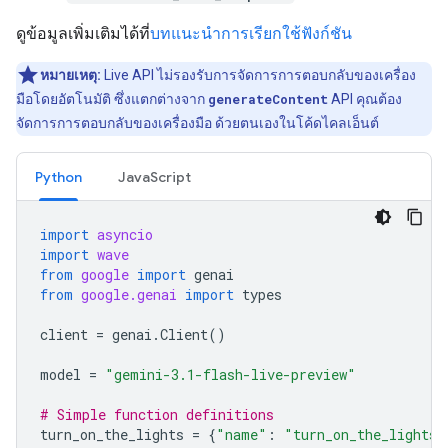
ดูข้อมูลเพิ่มเติมได้ที่
บทแนะนำการเรียกใช้ฟังก์ชัน
หมายเหตุ:
Live API ไม่รองรับการจัดการการตอบกลับของเครื่อง
มือโดยอัตโนมัติ ซึ่งแตกต่างจาก
generateContent
API คุณต้อง
จัดการการตอบกลับของเครื่องมือ ด้วยตนเองในโค้ดไคลเอ็นต์
Python
JavaScript
import
asyncio
import
wave
from
google
import
genai
from
google.genai
import
types
client
=
genai
.
Client
()
model
=
"gemini-3.1-flash-live-preview"
# Simple function definitions
turn_on_the_lights
=
{
"name"
:
"turn_on_the_lights"