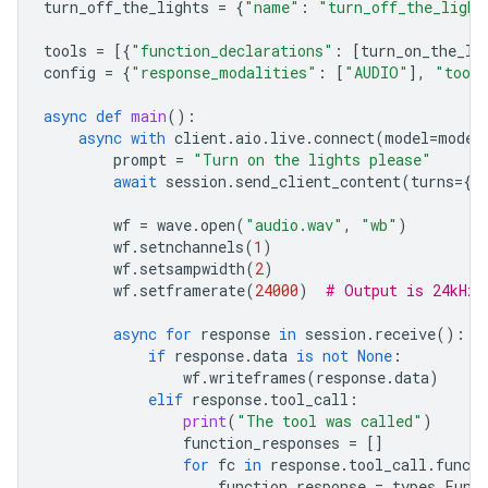
turn_off_the_lights
=
{
"name"
:
"turn_off_the_light
tools
=
[{
"function_declarations"
:
[
turn_on_the_li
config
=
{
"response_modalities"
:
[
"AUDIO"
],
"tool
async
def
main
():
async
with
client
.
aio
.
live
.
connect
(
model
=
model
prompt
=
"Turn on the lights please"
await
session
.
send_client_content
(
turns
=
{
"
wf
=
wave
.
open
(
"audio.wav"
,
"wb"
)
wf
.
setnchannels
(
1
)
wf
.
setsampwidth
(
2
)
wf
.
setframerate
(
24000
)
# Output is 24kHz
async
for
response
in
session
.
receive
():
if
response
.
data
is
not
None
:
wf
.
writeframes
(
response
.
data
)
elif
response
.
tool_call
:
print
(
"The tool was called"
)
function_responses
=
[]
for
fc
in
response
.
tool_call
.
functi
function_response
=
types
.
Func