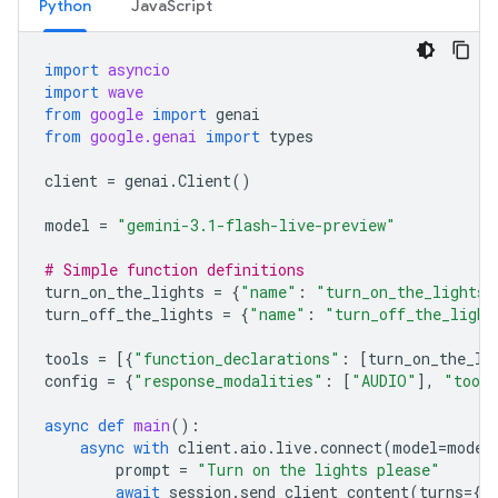
Python
JavaScript
import
asyncio
import
wave
from
google
import
genai
from
google.genai
import
types
client
=
genai
.
Client
()
model
=
"gemini-3.1-flash-live-preview"
# Simple function definitions
turn_on_the_lights
=
{
"name"
:
"turn_on_the_lights"
turn_off_the_lights
=
{
"name"
:
"turn_off_the_light
tools
=
[{
"function_declarations"
:
[
turn_on_the_li
config
=
{
"response_modalities"
:
[
"AUDIO"
],
"tool
async
def
main
():
async
with
client
.
aio
.
live
.
connect
(
model
=
model
prompt
=
"Turn on the lights please"
await
session
.
send_client_content
(
turns
=
{
"