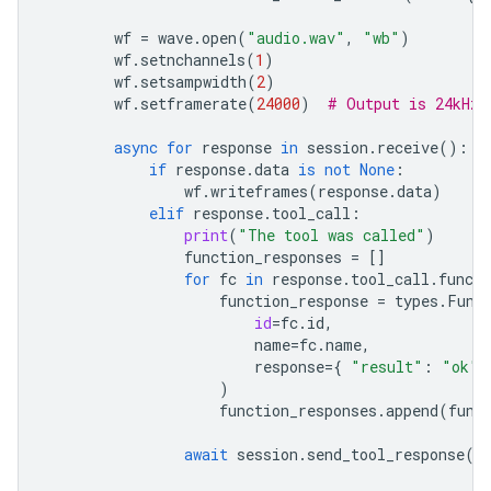
wf
=
wave
.
open
(
"audio.wav"
,
"wb"
)
wf
.
setnchannels
(
1
)
wf
.
setsampwidth
(
2
)
wf
.
setframerate
(
24000
)
# Output is 24kHz
async
for
response
in
session
.
receive
():
if
response
.
data
is
not
None
:
wf
.
writeframes
(
response
.
data
)
elif
response
.
tool_call
:
print
(
"The tool was called"
)
function_responses
=
[]
for
fc
in
response
.
tool_call
.
functi
function_response
=
types
.
Func
id
=
fc
.
id
,
name
=
fc
.
name
,
response
=
{
"result"
:
"ok"
)
function_responses
.
append
(
func
await
session
.
send_tool_response
(
f