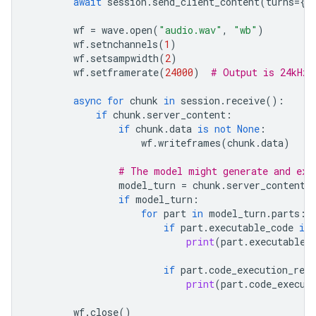
await
session
.
send_client_content
(
turns
=
{
"
wf
=
wave
.
open
(
"audio.wav"
,
"wb"
)
wf
.
setnchannels
(
1
)
wf
.
setsampwidth
(
2
)
wf
.
setframerate
(
24000
)
# Output is 24kHz
async
for
chunk
in
session
.
receive
():
if
chunk
.
server_content
:
if
chunk
.
data
is
not
None
:
wf
.
writeframes
(
chunk
.
data
)
# The model might generate and exe
model_turn
=
chunk
.
server_content
.
if
model_turn
:
for
part
in
model_turn
.
parts
:
if
part
.
executable_code
is
print
(
part
.
executable_
if
part
.
code_execution_resu
print
(
part
.
code_execut
wf
.
close
()