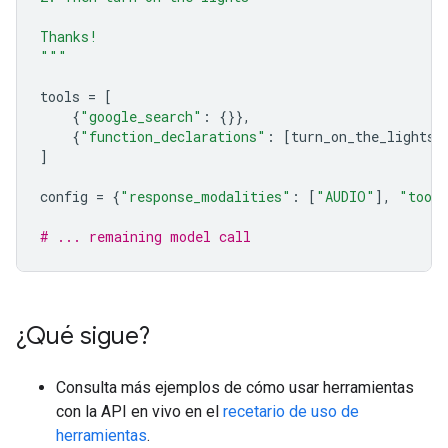
Thanks!
"""
tools
=
[
{
"google_search"
:
{}},
{
"function_declarations"
:
[
turn_on_the_lights
,
]
config
=
{
"response_modalities"
:
[
"AUDIO"
],
"tool
# ... remaining model call
¿Qué sigue?
Consulta más ejemplos de cómo usar herramientas
con la API en vivo en el
recetario de uso de
herramientas
.