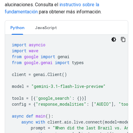
alucinaciones. Consulta el
instructivo sobre la
fundamentación
para obtener más información.
Python
JavaScript
import
asyncio
import
wave
from
google
import
genai
from
google.genai
import
types
client
=
genai
.
Client
()
model
=
"gemini-3.1-flash-live-preview"
tools
=
[{
'google_search'
:
{}}]
config
=
{
"response_modalities"
:
[
"AUDIO"
],
"tool
async
def
main
():
async
with
client
.
aio
.
live
.
connect
(
model
=
model
prompt
=
"When did the last Brazil vs. Arg