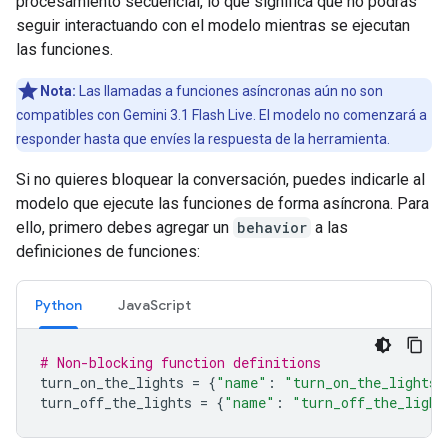
procesamiento secuencial, lo que significa que no podrás
seguir interactuando con el modelo mientras se ejecutan
las funciones.
Nota:
Las llamadas a funciones asíncronas aún no son
compatibles con Gemini 3.1 Flash Live. El modelo no comenzará a
responder hasta que envíes la respuesta de la herramienta.
Si no quieres bloquear la conversación, puedes indicarle al
modelo que ejecute las funciones de forma asíncrona. Para
ello, primero debes agregar un
behavior
a las
definiciones de funciones:
Python
JavaScript
# Non-blocking function definitions
turn_on_the_lights
=
{
"name"
:
"turn_on_the_lights"
turn_off_the_lights
=
{
"name"
:
"turn_off_the_light