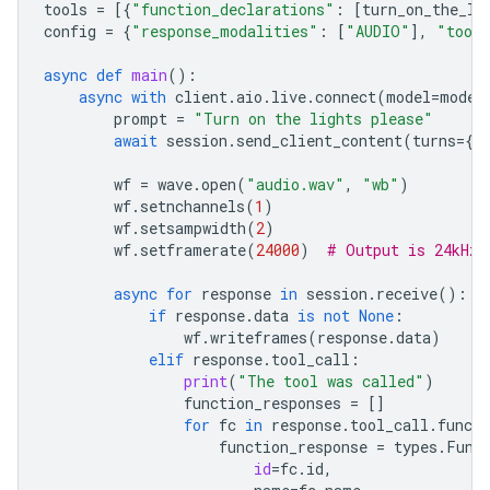
tools
=
[{
"function_declarations"
:
[
turn_on_the_li
config
=
{
"response_modalities"
:
[
"AUDIO"
],
"tool
async
def
main
():
async
with
client
.
aio
.
live
.
connect
(
model
=
model
prompt
=
"Turn on the lights please"
await
session
.
send_client_content
(
turns
=
{
"
wf
=
wave
.
open
(
"audio.wav"
,
"wb"
)
wf
.
setnchannels
(
1
)
wf
.
setsampwidth
(
2
)
wf
.
setframerate
(
24000
)
# Output is 24kHz
async
for
response
in
session
.
receive
():
if
response
.
data
is
not
None
:
wf
.
writeframes
(
response
.
data
)
elif
response
.
tool_call
:
print
(
"The tool was called"
)
function_responses
=
[]
for
fc
in
response
.
tool_call
.
functi
function_response
=
types
.
Func
id
=
fc
.
id
,