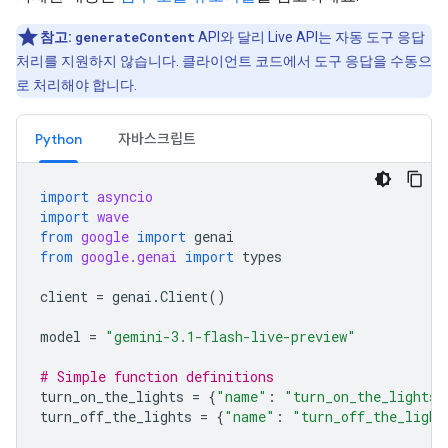
참고:
generateContent
API와 달리 Live API는 자동 도구 응답
처리를 지원하지 않습니다. 클라이언트 코드에서 도구 응답을 수동으
로 처리해야 합니다.
Python
자바스크립트
import
asyncio
import
wave
from
google
import
genai
from
google.genai
import
types
client
=
genai
.
Client
()
model
=
"gemini-3.1-flash-live-preview"
# Simple function definitions
turn_on_the_lights
=
{
"name"
:
"turn_on_the_lights"
turn_off_the_lights
=
{
"name"
:
"turn_off_the_light