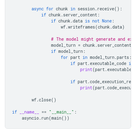
async
for
chunk
in
session
.
receive
():
if
chunk
.
server_content
:
if
chunk
.
data
is
not
None
:
wf
.
writeframes
(
chunk
.
data
)
# The model might generate and exe
model_turn
=
chunk
.
server_content
.
if
model_turn
:
for
part
in
model_turn
.
parts
:
if
part
.
executable_code
is
print
(
part
.
executable_
if
part
.
code_execution_resu
print
(
part
.
code_execut
wf
.
close
()
if
__name__
==
"__main__"
:
asyncio
.
run
(
main
())