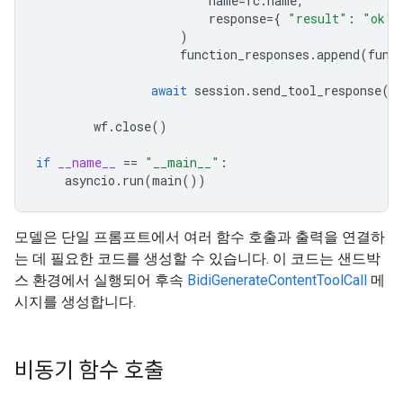
name
=
fc
.
name
,
response
=
{
"result"
:
"ok"
)
function_responses
.
append
(
func
await
session
.
send_tool_response
(
f
wf
.
close
()
if
__name__
==
"__main__"
:
asyncio
.
run
(
main
())
모델은 단일 프롬프트에서 여러 함수 호출과 출력을 연결하
는 데 필요한 코드를 생성할 수 있습니다. 이 코드는 샌드박
스 환경에서 실행되어 후속
BidiGenerateContentToolCall
메
시지를 생성합니다.
비동기 함수 호출