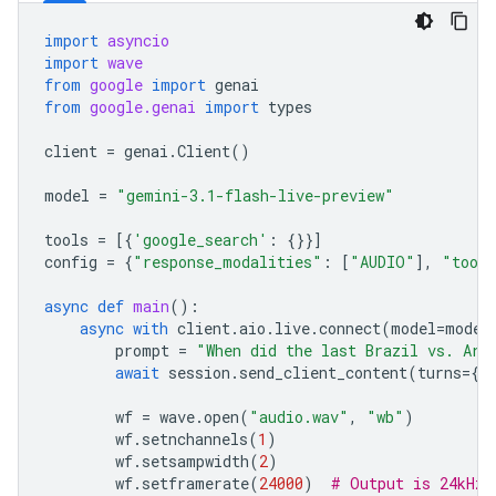
import
asyncio
import
wave
from
google
import
genai
from
google.genai
import
types
client
=
genai
.
Client
()
model
=
"gemini-3.1-flash-live-preview"
tools
=
[{
'google_search'
:
{}}]
config
=
{
"response_modalities"
:
[
"AUDIO"
],
"tool
async
def
main
():
async
with
client
.
aio
.
live
.
connect
(
model
=
model
prompt
=
"When did the last Brazil vs. Arg
await
session
.
send_client_content
(
turns
=
{
"
wf
=
wave
.
open
(
"audio.wav"
,
"wb"
)
wf
.
setnchannels
(
1
)
wf
.
setsampwidth
(
2
)
wf
.
setframerate
(
24000
)
# Output is 24kHz