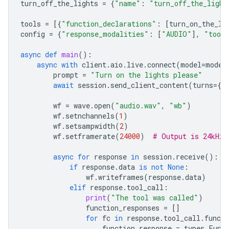
turn_off_the_lights
=
{
"name"
:
"turn_off_the_light
tools
=
[{
"function_declarations"
:
[
turn_on_the_li
config
=
{
"response_modalities"
:
[
"AUDIO"
],
"tool
async
def
main
():
async
with
client
.
aio
.
live
.
connect
(
model
=
model
prompt
=
"Turn on the lights please"
await
session
.
send_client_content
(
turns
=
{
"
wf
=
wave
.
open
(
"audio.wav"
,
"wb"
)
wf
.
setnchannels
(
1
)
wf
.
setsampwidth
(
2
)
wf
.
setframerate
(
24000
)
# Output is 24kHz
async
for
response
in
session
.
receive
():
if
response
.
data
is
not
None
:
wf
.
writeframes
(
response
.
data
)
elif
response
.
tool_call
:
print
(
"The tool was called"
)
function_responses
=
[]
for
fc
in
response
.
tool_call
.
functi
function_response
=
types
.
Func