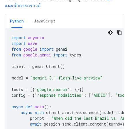
แนะนำการกราวด์
Python
JavaScript
import
asyncio
import
wave
from
google
import
genai
from
google.genai
import
types
client
=
genai
.
Client
()
model
=
"gemini-3.1-flash-live-preview"
tools
=
[{
'google_search'
:
{}}]
config
=
{
"response_modalities"
:
[
"AUDIO"
],
"tool
async
def
main
():
async
with
client
.
aio
.
live
.
connect
(
model
=
model
prompt
=
"When did the last Brazil vs. Arg
await
session
.
send_client_content
(
turns
=
{
"