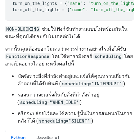
turn_on_the_lights
=
{
"name"
:
"turn_on_the_lights"
turn_off_the_lights
=
{
"name"
:
"turn_off_the_light
NON-BLOCKING
ช่วยให้ฟังก์ชันทำงานแบบไม่พร้อมกันใน
ขณะที่คุณโต้ตอบกับโมเดลต่อไปได้
จากนั้นคุณต้องบอกโมเดลว่าควรทำงานอย่างไรเมื่อได้รับ
FunctionResponse
โดยใช้พารามิเตอร์
scheduling
โดย
อาจเป็นอย่างใดอย่างหนึ่งต่อไปนี้
ขัดจังหวะสิ่งที่กำลังทำอยู่และแจ้งให้คุณทราบเกี่ยวกับ
คำตอบที่ได้รับทันที (
scheduling="INTERRUPT"
)
รอจนกว่าจะเสร็จสิ้นกับสิ่งที่กำลังทำอยู่
(
scheduling="WHEN_IDLE"
)
หรือจะปล่อยไว้และใช้ความรู้นั้นในการสนทนาในภาย
หลังก็ได้ (
scheduling="SILENT"
)
Python
JavaScript