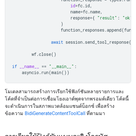
id
=
fc
.
id
,
name
=
fc
.
name
,
response
=
{
"result"
:
"ok"
)
function_responses
.
append
(
func
await
session
.
send_tool_response
(
f
wf
.
close
()
if
__name__
==
"__main__"
:
asyncio
.
run
(
main
())
โมเดลสามารถสร้างการเรียกใช้ฟังก์ชันหลายรายการและ
โค้ดที่จำเป็นต่อการเชื่อมโยงเอาต์พุตจากพรอมต์เดียว โค้ดนี้
จะดำเนินการในสภาพแวดล้อมแซนด์บ็อกซ์ เพื่อสร้าง
ข้อความ
BidiGenerateContentToolCall
ที่ตามมา