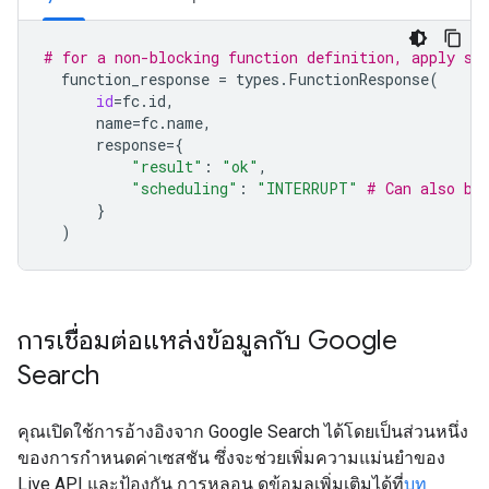
# for a non-blocking function definition, apply sc
function_response
=
types
.
FunctionResponse
(
id
=
fc
.
id
,
name
=
fc
.
name
,
response
=
{
"result"
:
"ok"
,
"scheduling"
:
"INTERRUPT"
# Can also be
}
)
การเชื่อมต่อแหล่งข้อมูลกับ Google
Search
คุณเปิดใช้การอ้างอิงจาก Google Search ได้โดยเป็นส่วนหนึ่ง
ของการกำหนดค่าเซสชัน ซึ่งจะช่วยเพิ่มความแม่นยำของ
Live API และป้องกัน การหลอน ดูข้อมูลเพิ่มเติมได้ที่
บท