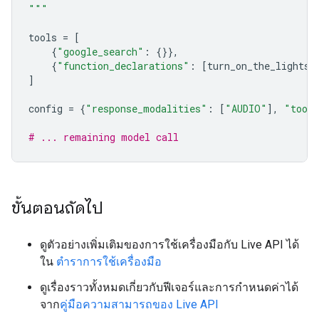
"""
tools
=
[
{
"google_search"
:
{}},
{
"function_declarations"
:
[
turn_on_the_lights
,
]
config
=
{
"response_modalities"
:
[
"AUDIO"
],
"tool
# ... remaining model call
ขั้นตอนถัดไป
ดูตัวอย่างเพิ่มเติมของการใช้เครื่องมือกับ Live API ได้
ใน
ตำราการใช้เครื่องมือ
ดูเรื่องราวทั้งหมดเกี่ยวกับฟีเจอร์และการกำหนดค่าได้
จาก
คู่มือความสามารถของ Live API