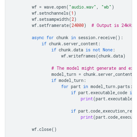
wf
=
wave
.
open
(
"audio.wav"
,
"wb"
)
wf
.
setnchannels
(
1
)
wf
.
setsampwidth
(
2
)
wf
.
setframerate
(
24000
)
# Output is 24kHz
async
for
chunk
in
session
.
receive
():
if
chunk
.
server_content
:
if
chunk
.
data
is
not
None
:
wf
.
writeframes
(
chunk
.
data
)
# The model might generate and exe
model_turn
=
chunk
.
server_content
.
if
model_turn
:
for
part
in
model_turn
.
parts
:
if
part
.
executable_code
is
print
(
part
.
executable_
if
part
.
code_execution_resu
print
(
part
.
code_execut
wf
.
close
()