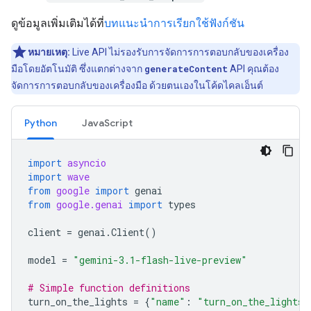
ดูข้อมูลเพิ่มเติมได้ที่
บทแนะนำการเรียกใช้ฟังก์ชัน
หมายเหตุ:
Live API ไม่รองรับการจัดการการตอบกลับของเครื่อง
มือโดยอัตโนมัติ ซึ่งแตกต่างจาก
generateContent
API คุณต้อง
จัดการการตอบกลับของเครื่องมือ ด้วยตนเองในโค้ดไคลเอ็นต์
Python
JavaScript
import
asyncio
import
wave
from
google
import
genai
from
google.genai
import
types
client
=
genai
.
Client
()
model
=
"gemini-3.1-flash-live-preview"
# Simple function definitions
turn_on_the_lights
=
{
"name"
:
"turn_on_the_lights"