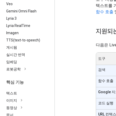
Veo
텍스트를 가
Gemini Omni Flash
함수 호출
Lyria 3
Lyria Real
Time
지원되는
Imagen
TTS(
text-to-speech)
다음은 Li
게시됨
실시간 번역
도구
임베딩
로봇공학
검색
함수 호출
핵심 기능
Google 
텍스트
이미지
코드 실행
동영상
URL 컨텍
문서