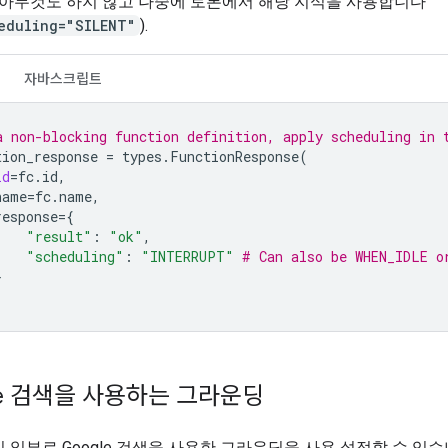
 아무것도 하지 않고 나중에 토론에서 해당 지식을 사용합니다
eduling="SILENT"
).
자바스크립트
a non-blocking function definition, apply scheduling in 
tion_response
=
types
.
FunctionResponse
(
id
=
fc
.
id
,
name
=
fc
.
name
,
response
=
{
"result"
:
"ok"
,
"scheduling"
:
"INTERRUPT"
# Can also be WHEN_IDLE o
}
le 검색을 사용하는 그라운딩
 일부로 Google 검색을 사용한 그라운딩을 사용 설정할 수 있습