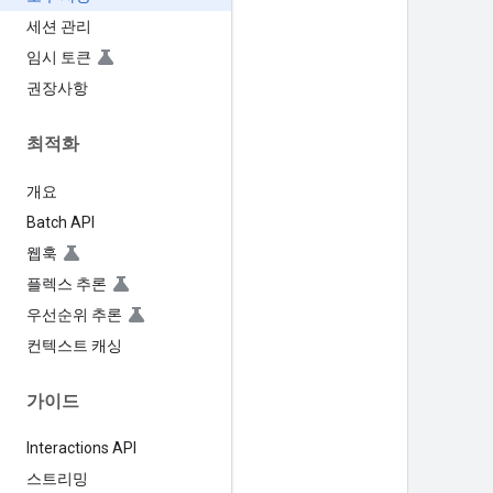
세션 관리
임시 토큰
권장사항
최적화
개요
Batch API
웹훅
플렉스 추론
우선순위 추론
컨텍스트 캐싱
가이드
Interactions API
스트리밍