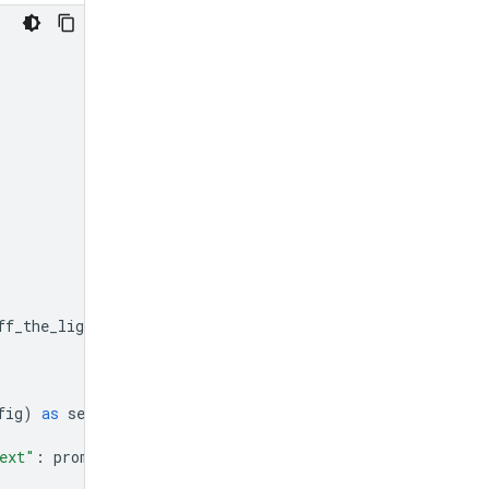
ff_the_lights
]}]
fig
)
as
session
:
ext"
:
prompt
}]})