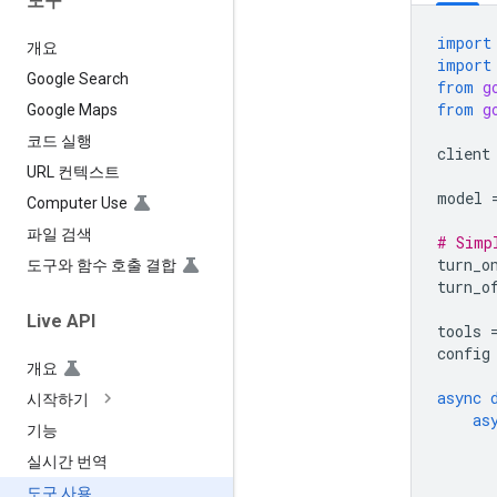
도구
import
개요
import
Google Search
from
g
from
g
Google Maps
코드 실행
client
URL 컨텍스트
model
Computer Use
파일 검색
# Simp
turn_o
도구와 함수 호출 결합
turn_o
Live API
tools
config
개요
async
시작하기
as
기능
실시간 번역
도구 사용