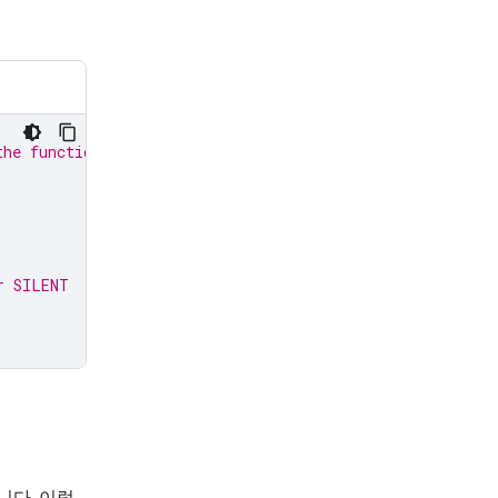
the function response:
r SILENT
니다. 이렇