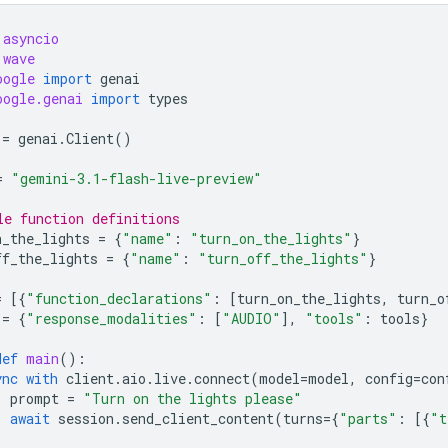
asyncio
wave
oogle
import
genai
oogle.genai
import
types
=
genai
.
Client
()
=
"gemini-3.1-flash-live-preview"
le function definitions
n_the_lights
=
{
"name"
:
"turn_on_the_lights"
}
ff_the_lights
=
{
"name"
:
"turn_off_the_lights"
}
=
[{
"function_declarations"
:
[
turn_on_the_lights
,
turn_o
=
{
"response_modalities"
:
[
"AUDIO"
],
"tools"
:
tools
}
def
main
():
ync
with
client
.
aio
.
live
.
connect
(
model
=
model
,
config
=
con
prompt
=
"Turn on the lights please"
await
session
.
send_client_content
(
turns
=
{
"parts"
:
[{
"t