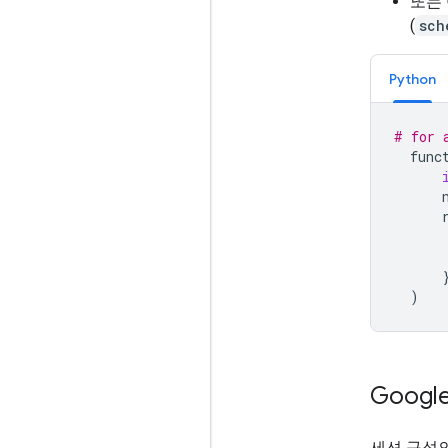
또는
(
sch
Python
# for 
func
)
Goog
세션 구성의