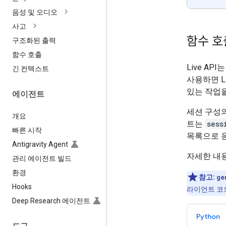
음성 및 오디오
사고
함수 호
구조화된 출력
함수 호출
Live A
긴 컨텍스트
사용하면 L
있는 작업을
에이전트
세션 구성의
개요
트는
sess
빠른 시작
목록으로 
Antigravity Agent
자세한 내
관리 에이전트 빌드
환경
참고:
ge
Hooks
라이언트 코
Deep Research 에이전트
Python