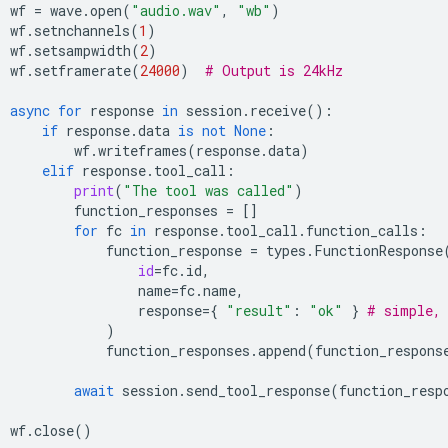
wf
=
wave
.
open
(
"audio.wav"
,
"wb"
)
wf
.
setnchannels
(
1
)
wf
.
setsampwidth
(
2
)
wf
.
setframerate
(
24000
)
# Output is 24kHz
async
for
response
in
session
.
receive
():
if
response
.
data
is
not
None
:
wf
.
writeframes
(
response
.
data
)
elif
response
.
tool_call
:
print
(
"The tool was called"
)
function_responses
=
[]
for
fc
in
response
.
tool_call
.
function_calls
:
function_response
=
types
.
FunctionResponse
id
=
fc
.
id
,
name
=
fc
.
name
,
response
=
{
"result"
:
"ok"
}
# simple, 
)
function_responses
.
append
(
function_respons
await
session
.
send_tool_response
(
function_resp
wf
.
close
()