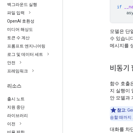
백그라운드 실행
if
__n
as
파일 입력
Open
AI 호환성
미디어 해상도
모델은 단
토큰 수 계산
수 있습니다
메시지를 
프롬프트 엔지니어링
로그 및 데이터 세트
안전
비동기 
프레임워크
함수 호출은
리소스
지 실행이
안 모델과 
출시 노트
지원 중단
참고:
Ge
라이브러리
송할 때까지
이전
대화를 차
비율 제한