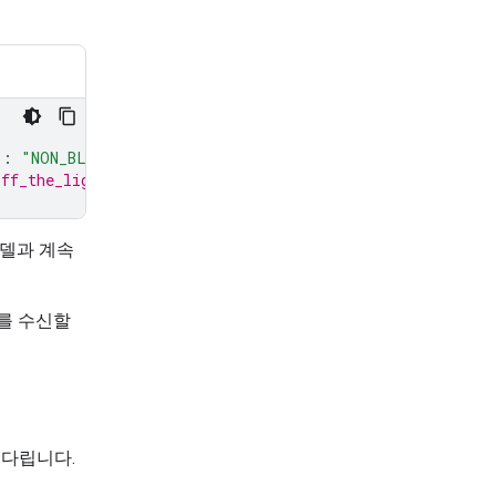
"
:
"NON_BLOCKING"
}
# turn_on_the_lights will run asynch
off_the_lights will still pause all interactions with th
모델과 계속
를 수신할
기다립니다.