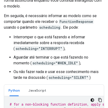
forma assíncrona enquanto você continua interagindo com
o modelo.
Em seguida, é necessário informar ao modelo como se
comportar quando ele receber o
FunctionResponse
usando o parâmetro
scheduling
. Ele pode:
Interromper o que está fazendo e informar
imediatamente sobre a resposta recebida
(
scheduling="INTERRUPT"
),
Aguardar até terminar o que está fazendo no
momento (
scheduling="WHEN_IDLE"
),
Ou não fazer nada e usar esse conhecimento mais
tarde na discussão (
scheduling="SILENT"
)
Python
JavaScript
# for a non-blocking function definition, apply sc