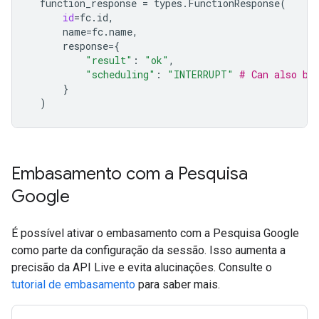
function_response
=
types
.
FunctionResponse
(
id
=
fc
.
id
,
name
=
fc
.
name
,
response
=
{
"result"
:
"ok"
,
"scheduling"
:
"INTERRUPT"
# Can also be
}
)
Embasamento com a Pesquisa
Google
É possível ativar o embasamento com a Pesquisa Google
como parte da configuração da sessão. Isso aumenta a
precisão da API Live e evita alucinações. Consulte o
tutorial de embasamento
para saber mais.