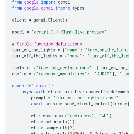
from
google
import
genai
from
google.genai
import
types
client
=
genai
.
Client
()
model
=
"gemini-3.1-flash-live-preview"
# Simple function definitions
turn_on_the_lights
=
{
"name"
:
"turn_on_the_lights"
turn_off_the_lights
=
{
"name"
:
"turn_off_the_light
tools
=
[{
"function_declarations"
:
[
turn_on_the_li
config
=
{
"response_modalities"
:
[
"AUDIO"
],
"tool
async
def
main
():
async
with
client
.
aio
.
live
.
connect
(
model
=
model
prompt
=
"Turn on the lights please"
await
session
.
send_client_content
(
turns
=
{
"
wf
=
wave
.
open
(
"audio.wav"
,
"wb"
)
wf
.
setnchannels
(
1
)
wf
.
setsampwidth
(
2
)
wf
.
setframerate
(
24000
)
# Output is 24kHz