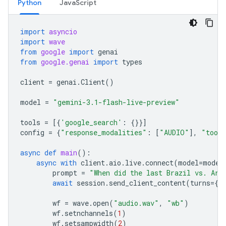
Python
JavaScript
import
asyncio
import
wave
from
google
import
genai
from
google.genai
import
types
client
=
genai
.
Client
()
model
=
"gemini-3.1-flash-live-preview"
tools
=
[{
'google_search'
:
{}}]
config
=
{
"response_modalities"
:
[
"AUDIO"
],
"tool
async
def
main
():
async
with
client
.
aio
.
live
.
connect
(
model
=
model
prompt
=
"When did the last Brazil vs. Arg
await
session
.
send_client_content
(
turns
=
{
"
wf
=
wave
.
open
(
"audio.wav"
,
"wb"
)
wf
.
setnchannels
(
1
)
wf
.
setsampwidth
(
2
)