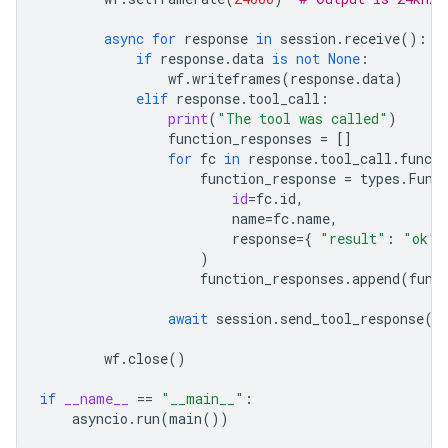
async
for
response
in
session
.
receive
():
if
response
.
data
is
not
None
:
wf
.
writeframes
(
response
.
data
)
elif
response
.
tool_call
:
print
(
"The tool was called"
)
function_responses
=
[]
for
fc
in
response
.
tool_call
.
functi
function_response
=
types
.
Func
id
=
fc
.
id
,
name
=
fc
.
name
,
response
=
{
"result"
:
"ok"
)
function_responses
.
append
(
func
await
session
.
send_tool_response
(
f
wf
.
close
()
if
__name__
==
"__main__"
:
asyncio
.
run
(
main
())