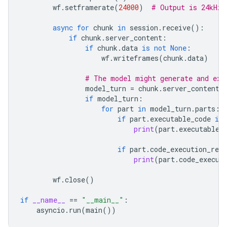
wf
.
setframerate
(
24000
)
# Output is 24kHz
async
for
chunk
in
session
.
receive
():
if
chunk
.
server_content
:
if
chunk
.
data
is
not
None
:
wf
.
writeframes
(
chunk
.
data
)
# The model might generate and exe
model_turn
=
chunk
.
server_content
.
if
model_turn
:
for
part
in
model_turn
.
parts
:
if
part
.
executable_code
is
print
(
part
.
executable_
if
part
.
code_execution_resu
print
(
part
.
code_execut
wf
.
close
()
if
__name__
==
"__main__"
:
asyncio
.
run
(
main
())