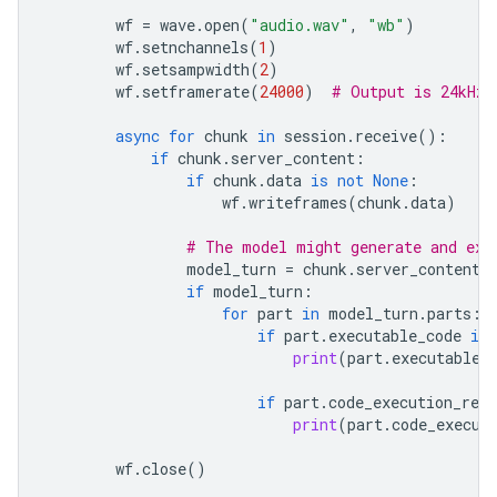
wf
=
wave
.
open
(
"audio.wav"
,
"wb"
)
wf
.
setnchannels
(
1
)
wf
.
setsampwidth
(
2
)
wf
.
setframerate
(
24000
)
# Output is 24kHz
async
for
chunk
in
session
.
receive
():
if
chunk
.
server_content
:
if
chunk
.
data
is
not
None
:
wf
.
writeframes
(
chunk
.
data
)
# The model might generate and exe
model_turn
=
chunk
.
server_content
.
if
model_turn
:
for
part
in
model_turn
.
parts
:
if
part
.
executable_code
is
print
(
part
.
executable_
if
part
.
code_execution_resu
print
(
part
.
code_execut
wf
.
close
()