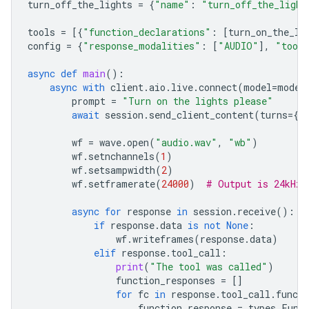
turn_off_the_lights
=
{
"name"
:
"turn_off_the_light
tools
=
[{
"function_declarations"
:
[
turn_on_the_li
config
=
{
"response_modalities"
:
[
"AUDIO"
],
"tool
async
def
main
():
async
with
client
.
aio
.
live
.
connect
(
model
=
model
prompt
=
"Turn on the lights please"
await
session
.
send_client_content
(
turns
=
{
"
wf
=
wave
.
open
(
"audio.wav"
,
"wb"
)
wf
.
setnchannels
(
1
)
wf
.
setsampwidth
(
2
)
wf
.
setframerate
(
24000
)
# Output is 24kHz
async
for
response
in
session
.
receive
():
if
response
.
data
is
not
None
:
wf
.
writeframes
(
response
.
data
)
elif
response
.
tool_call
:
print
(
"The tool was called"
)
function_responses
=
[]
for
fc
in
response
.
tool_call
.
functi
function_response
=
types
.
Func