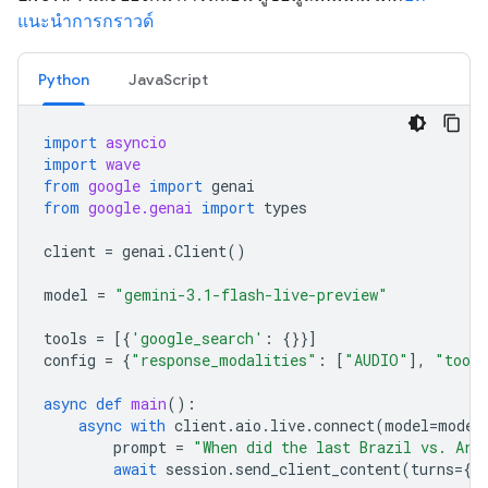
แนะนำการกราวด์
Python
JavaScript
import
asyncio
import
wave
from
google
import
genai
from
google.genai
import
types
client
=
genai
.
Client
()
model
=
"gemini-3.1-flash-live-preview"
tools
=
[{
'google_search'
:
{}}]
config
=
{
"response_modalities"
:
[
"AUDIO"
],
"tool
async
def
main
():
async
with
client
.
aio
.
live
.
connect
(
model
=
model
prompt
=
"When did the last Brazil vs. Arg
await
session
.
send_client_content
(
turns
=
{
"