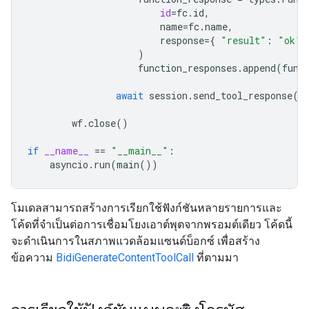
id
=
fc
.
id
,
name
=
fc
.
name
,
response
=
{
"result"
:
"ok"
)
function_responses
.
append
(
func
await
session
.
send_tool_response
(
f
wf
.
close
()
if
__name__
==
"__main__"
:
asyncio
.
run
(
main
())
โมเดลสามารถสร้างการเรียกใช้ฟังก์ชันหลายรายการและ
โค้ดที่จำเป็นต่อการเชื่อมโยงเอาต์พุตจากพรอมต์เดียว โค้ดนี้
จะดำเนินการในสภาพแวดล้อมแซนด์บ็อกซ์ เพื่อสร้าง
ข้อความ
BidiGenerateContentToolCall
ที่ตามมา