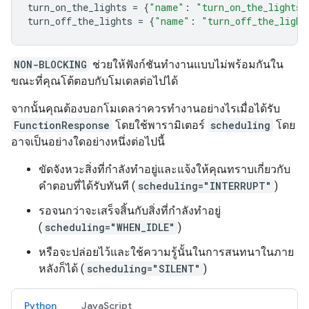
turn_on_the_lights
=
{
"name"
:
"turn_on_the_lights"
turn_off_the_lights
=
{
"name"
:
"turn_off_the_light
NON-BLOCKING
ช่วยให้ฟังก์ชันทำงานแบบไม่พร้อมกันใน
ขณะที่คุณโต้ตอบกับโมเดลต่อไปได้
จากนั้นคุณต้องบอกโมเดลว่าควรทำงานอย่างไรเมื่อได้รับ
FunctionResponse
โดยใช้พารามิเตอร์
scheduling
โดย
อาจเป็นอย่างใดอย่างหนึ่งต่อไปนี้
ขัดจังหวะสิ่งที่กำลังทำอยู่และแจ้งให้คุณทราบเกี่ยวกับ
คำตอบที่ได้รับทันที (
scheduling="INTERRUPT"
)
รอจนกว่าจะเสร็จสิ้นกับสิ่งที่กำลังทำอยู่
(
scheduling="WHEN_IDLE"
)
หรือจะปล่อยไว้และใช้ความรู้นั้นในการสนทนาในภาย
หลังก็ได้ (
scheduling="SILENT"
)
Python
JavaScript