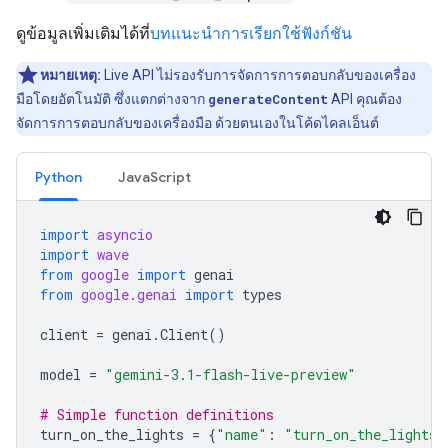
ดูข้อมูลเพิ่มเติมได้ที่
บทแนะนำการเรียกใช้ฟังก์ชัน
หมายเหตุ:
Live API ไม่รองรับการจัดการการตอบกลับของเครื่อง
มือโดยอัตโนมัติ ซึ่งแตกต่างจาก
generateContent
API คุณต้อง
จัดการการตอบกลับของเครื่องมือ ด้วยตนเองในโค้ดไคลเอ็นต์
Python
JavaScript
import
asyncio
import
wave
from
google
import
genai
from
google.genai
import
types
client
=
genai
.
Client
()
model
=
"gemini-3.1-flash-live-preview"
# Simple function definitions
turn_on_the_lights
=
{
"name"
:
"turn_on_the_lights"