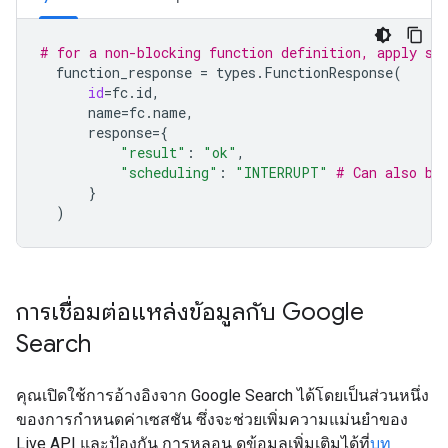
# for a non-blocking function definition, apply sc
function_response
=
types
.
FunctionResponse
(
id
=
fc
.
id
,
name
=
fc
.
name
,
response
=
{
"result"
:
"ok"
,
"scheduling"
:
"INTERRUPT"
# Can also be
}
)
การเชื่อมต่อแหล่งข้อมูลกับ Google
Search
คุณเปิดใช้การอ้างอิงจาก Google Search ได้โดยเป็นส่วนหนึ่ง
ของการกำหนดค่าเซสชัน ซึ่งจะช่วยเพิ่มความแม่นยำของ
Live API และป้องกัน การหลอน ดูข้อมูลเพิ่มเติมได้ที่
บท