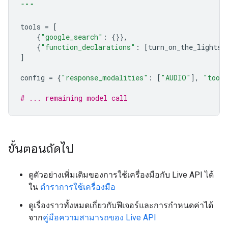
"""
tools
=
[
{
"google_search"
:
{}},
{
"function_declarations"
:
[
turn_on_the_lights
,
]
config
=
{
"response_modalities"
:
[
"AUDIO"
],
"tool
# ... remaining model call
ขั้นตอนถัดไป
ดูตัวอย่างเพิ่มเติมของการใช้เครื่องมือกับ Live API ได้
ใน
ตำราการใช้เครื่องมือ
ดูเรื่องราวทั้งหมดเกี่ยวกับฟีเจอร์และการกำหนดค่าได้
จาก
คู่มือความสามารถของ Live API