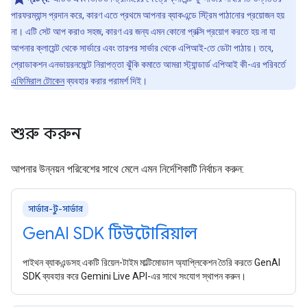
পারফরম্যান্স প্রদান করে, কারণ এতে প্রথমে আপনার ব্যাকএন্ডে স্ট্রিম পাঠানোর প্রয়োজন হয়
না। এটি সেট আপ করাও সহজ, কারণ এর জন্য এমন কোনো প্রক্সি প্রয়োগ করতে হয় না যা
আপনার ক্লায়েন্ট থেকে সার্ভারে এবং তারপর সার্ভার থেকে এপিআই-তে ডেটা পাঠায়। তবে,
প্রোডাকশন এনভায়রনমেন্টে নিরাপত্তা ঝুঁকি কমাতে আমরা স্ট্যান্ডার্ড এপিআই কী-এর পরিবর্তে
এফিমিরাল টোকেন
ব্যবহার করার পরামর্শ দিই।
শুরু করুন
আপনার উন্নয়ন পরিবেশের সাথে মেলে এমন নির্দেশিকাটি নির্বাচন করুন:
সার্ভার-টু-সার্ভার
Gen
AI SDK টিউটোরিয়াল
পাইথন ব্যাকএন্ডসহ একটি রিয়েল-টাইম মাল্টিমোডাল অ্যাপ্লিকেশন তৈরি করতে GenAI
SDK ব্যবহার করে Gemini Live API-এর সাথে সংযোগ স্থাপন করুন।