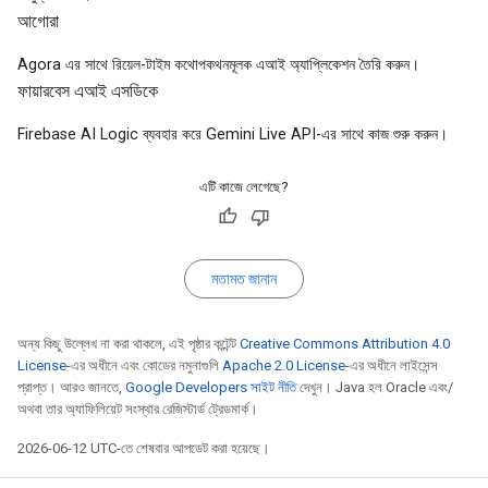
আগোরা
Agora এর সাথে রিয়েল-টাইম কথোপকথনমূলক এআই অ্যাপ্লিকেশন তৈরি করুন।
ফায়ারবেস এআই এসডিকে
Firebase AI Logic ব্যবহার করে Gemini Live API-এর সাথে কাজ শুরু করুন।
এটি কাজে লেগেছে?
মতামত জানান
অন্য কিছু উল্লেখ না করা থাকলে, এই পৃষ্ঠার কন্টেন্ট
Creative Commons Attribution 4.0
License
-এর অধীনে এবং কোডের নমুনাগুলি
Apache 2.0 License
-এর অধীনে লাইসেন্স
প্রাপ্ত। আরও জানতে,
Google Developers সাইট নীতি
দেখুন। Java হল Oracle এবং/
অথবা তার অ্যাফিলিয়েট সংস্থার রেজিস্টার্ড ট্রেডমার্ক।
2026-06-12 UTC-তে শেষবার আপডেট করা হয়েছে।