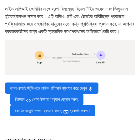
লাইভ এপিআই জেমিনির সাথে স্বল্প-বিলম্বের, রিয়েল-টাইম ভয়েস এবং ভিজ্যুয়াল
ইন্টারঅ্যাকশন সক্ষম করে। এটি অডিও, ছবি এবং টেক্সটের অবিচ্ছিন্ন প্রবাহকে
প্রক্রিয়াজাত করে তাৎক্ষণিক, মানুষের মতো কথ্য প্রতিক্রিয়া প্রদান করে, যা আপনার
ব্যবহারকারীদের জন্য একটি স্বাভাবিক কথোপকথনের অভিজ্ঞতা তৈরি করে।
গুগল এআই স্টুডিওতে লাইভ এপিআই ব্যবহার করে দেখুন
mic
গিটহাব
থেকে উদাহরণ অ্যাপ ক্লোন করুন,
code
কোডিং এজেন্ট দক্ষতা ব্যবহার করুন,
ব্যবহার করুন।
terminal