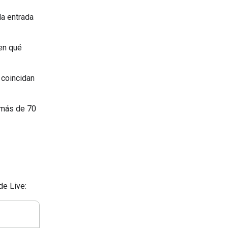
la entrada
en qué
e coincidan
 más de 70
de Live: