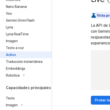
Nano Banana
Veo
Vista pr
Gemini Omni Flash
La API de L
Lyria
con Gemini.
Lyria Real
Time
respuestas
Imagen
experiencia
Texto a voz
Activo
Traducción instantánea
Embeddings
Robótica
Capacidades principales
Texto
Probar la
Imagen