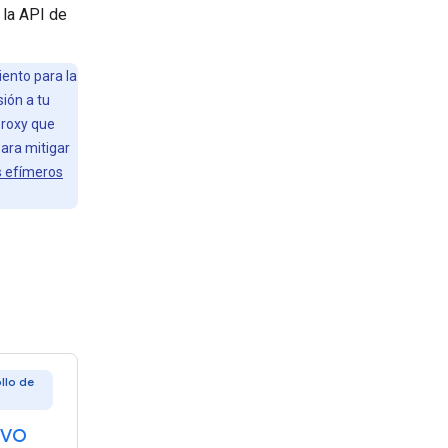
 la API de
iento para la
sión a tu
proxy que
para mitigar
s efímeros
llo de
ivo