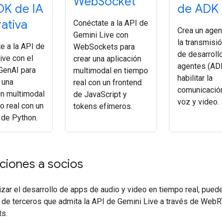
Web
Socket
DK de IA
de ADK
ativa
Conéctate a la API de
Crea un agen
Gemini Live con
la transmisió
e a la API de
WebSockets para
de desarroll
ive con el
crear una aplicación
agentes (AD
GenAI para
multimodal en tiempo
habilitar la
 una
real con un frontend
comunicació
ón multimodal
de JavaScript y
voz y video.
o real con un
tokens efímeros.
de Python.
aciones a socios
zar el desarrollo de apps de audio y video en tiempo real, pued
n de terceros que admita la API de Gemini Live a través de Web
s.