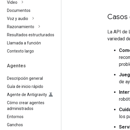
Video
Documentos
Casos 
Voz y audio
Razonamiento
La API de 
Resultados estructurados
variedad de
Llamada a función
Come
Contexto largo
recom
probl
Agentes
Jueg
Descripción general
de ay
Guía de inicio rápido
Inte
Agente de Antigravity
robót
Cómo crear agentes
administrados
Cuida
los p
Entornos
Ganchos
Servi