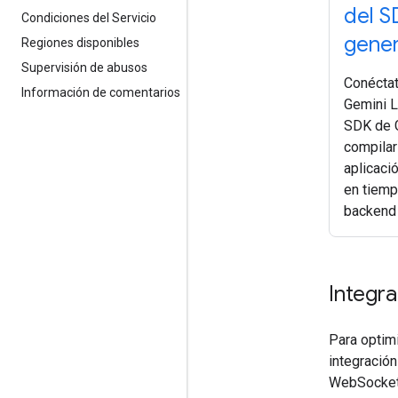
del S
Condiciones del Servicio
gener
Regiones disponibles
Supervisión de abusos
Conéctat
Información de comentarios
Gemini L
SDK de 
compilar
aplicaci
en tiemp
backend 
Integr
Para optimi
integració
WebSocket