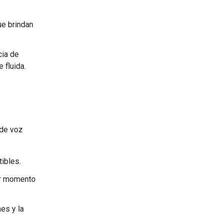
e brindan
cia de
 fluida.
 de voz
ibles.
er momento
es y la