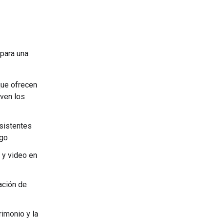
 para una
ue ofrecen
ven los
asistentes
ego
 y video en
ación de
imonio y la