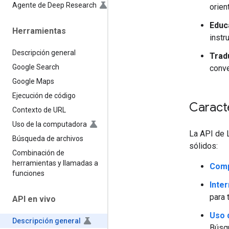
Agente de Deep Research
orien
Educ
Herramientas
instr
Descripción general
Tradu
Google Search
conve
Google Maps
Ejecución de código
Caracte
Contexto de URL
Uso de la computadora
La API de L
Búsqueda de archivos
sólidos:
Combinación de
herramientas y llamadas a
Comp
funciones
Inte
para 
API en vivo
Uso 
Descripción general
Búsqu