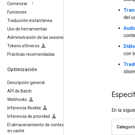
Comenzar
Tran
Funciones
del u
Traducción instantánea
Audi
Uso de herramientas
conte
Administración de las sesiones
Diál
Tokens efímeros
con l
Prácticas recomendadas
Trad
Optimización
idio
Descripción general
API de Batch
Especi
Webhooks
Inferencia flexible
En la sigui
Inferencia de prioridad
El almacenamiento de contexto
Categorí
en caché