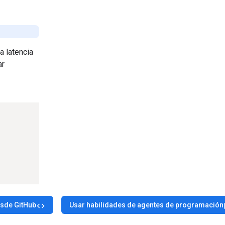
a latencia
ar
esde GitHub
Usar habilidades de agentes de programación
code
t