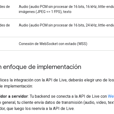
des de
Audio (audio PCM sin procesar de 16 bits, 16 kHz, little-endi
imágenes (JPEG <= 1 FPS), texto
des de
Audio (audio PCM sin procesar de 16 bits, 24 kHz, little-endi
Conexión de WebSocket con estado (WSS)
un enfoque de implementación
ices la integración con la API de Live, deberás elegir uno de lo
e implementación:
idor a servidor
: Tu backend se conecta a la API de Live con
We
o general, tu cliente envía datos de transmisión (audio, video, text
dor, que luego los reenvía a la API de Live.