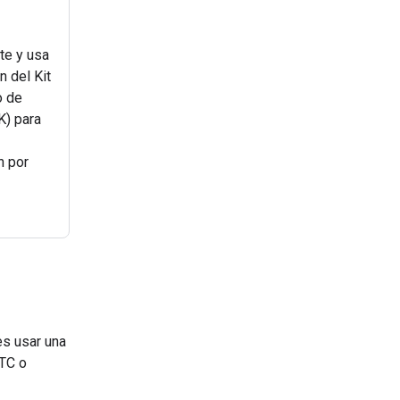
te y usa
n del Kit
o de
K) para
n por
es usar una
RTC o