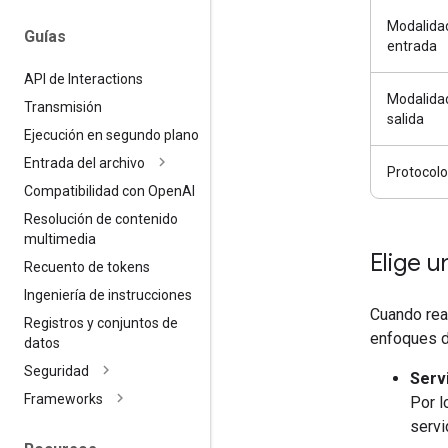
Modalida
Guías
entrada
API de Interactions
Modalida
Transmisión
salida
Ejecución en segundo plano
Entrada del archivo
Protocolo
Compatibilidad con Open
AI
Resolución de contenido
multimedia
Elige 
Recuento de tokens
Ingeniería de instrucciones
Cuando real
Registros y conjuntos de
enfoques d
datos
Seguridad
Serv
Frameworks
Por l
servi