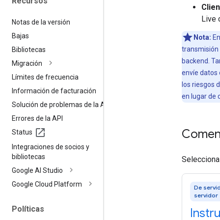
Recursos
Clien
Live
Notas de la versión
Bajas
Nota:
En
transmisión 
Bibliotecas
backend. Ta
Migración
envíe datos d
Límites de frecuencia
los riesgos
Información de facturación
en lugar de 
Solución de problemas de la API
Errores de la API
Comen
Status
Integraciones de socios y
bibliotecas
Selecciona 
Google AI Studio
Google Cloud Platform
De servi
servidor
Políticas
Instr