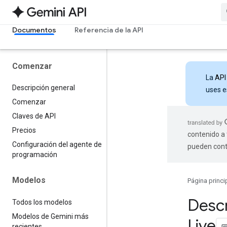
Documentos
Referencia de la API
Comenzar
La
API
Descripción general
uses e
Comenzar
Claves de API
Precios
contenido a 
Configuración del agente de
pueden cont
programación
Modelos
Página princi
Descr
Todos los modelos
Modelos de Gemini más
Live
recientes