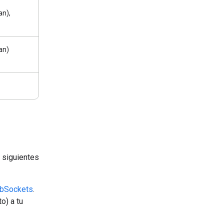
an),
an)
s siguientes
bSockets
.
o) a tu