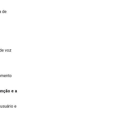
a de
 de voz
momento
unção e a
 usuário e