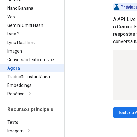
Prévia:
a
Nano Banana
Veo
A API Live
Gemini Omni Flash
o Gemini. E
respostas 
Lyria 3
conversa na
Lyria Real
Time
Imagen
Conversão texto em voz
Agora
Tradução instantânea
Embeddings
Robótica
Recursos principais
Testar a 
Texto
Imagem