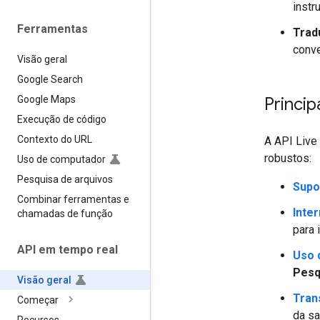
instr
Ferramentas
Trad
conve
Visão geral
Google Search
Google Maps
Princip
Execução de código
Contexto do URL
A API Live
robustos:
Uso de computador
Pesquisa de arquivos
Supo
Combinar ferramentas e
Inte
chamadas de função
para 
API em tempo real
Uso 
Pesq
Visão geral
Tran
Começar
da sa