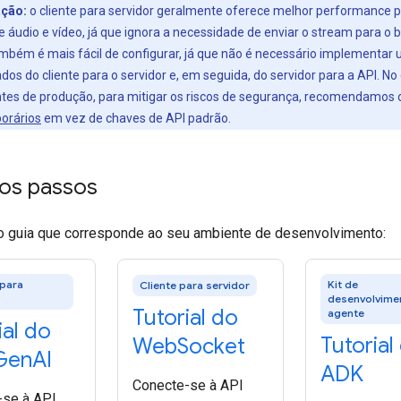
ção:
o cliente para servidor geralmente oferece melhor performance 
 áudio e vídeo, já que ignora a necessidade de enviar o stream para o 
ambém é mais fácil de configurar, já que não é necessário implementar
dos do cliente para o servidor e, em seguida, do servidor para a API. No
tes de produção, para mitigar os riscos de segurança, recomendamos 
orários
em vez de chaves de API padrão.
ros passos
o guia que corresponde ao seu ambiente de desenvolvimento:
 para
Kit de
Cliente para servidor
desenvolvime
Tutorial do
agente
ial do
Tutorial
Web
Socket
Gen
AI
ADK
Conecte-se à API
-se à API