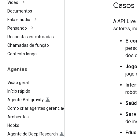
Vídeo
Casos 
Documentos
Fala e áudio
A API Live
setores, in
Pensando
Respostas estruturadas
E-co
Chamadas de função
perso
Contexto longo
dos c
Jog
Agentes
jogo 
Visão geral
Inte
Início rápido
robót
Agente Antigravity
Saúd
Como criar agentes gerenciados
Serv
Ambientes
de in
Hooks
Educ
Agente do Deep Research