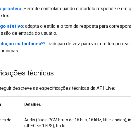
o proativo
: Permite controlar quando o modelo responde e em 
xtos.
ogo afetivo
: adapta o estilo e o tom da resposta para correspon
ssão de entrada do usuário.
adução instantânea**
: tradução de voz para voz em tempo rea
 idiomas.
ficações técnicas
 seguir descreve as especificações técnicas da API Live:
a
Detalhes
des de
Áudio (áudio PCM bruto de 16 bits, 16 kHz, little-endian),
(JPEG <= 1 FPS), texto