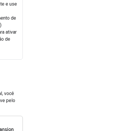
te e use
ento de
)
ra ativar
ão de
l, você
ive pelo
ansion