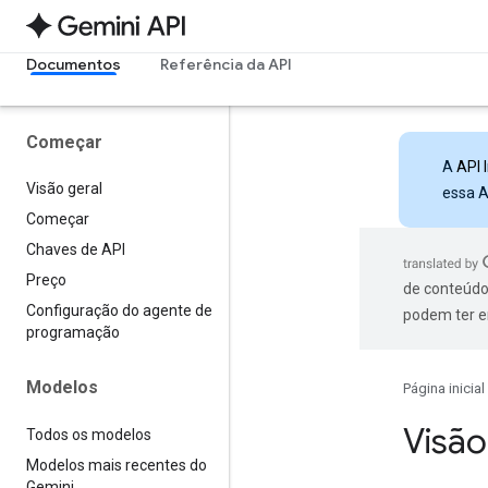
Documentos
Referência da API
Começar
A
API 
Visão geral
essa A
Começar
Chaves de API
Preço
de conteúdo
Configuração do agente de
podem ter e
programação
Modelos
Página inicial
Visão
Todos os modelos
Modelos mais recentes do
Gemini