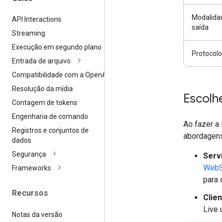
Modalida
API Interactions
saída
Streaming
Execução em segundo plano
Protocolo
Entrada de arquivo
Compatibilidade com a Open
AI
Resolução da mídia
Escolh
Contagem de tokens
Engenharia de comando
Ao fazer a
Registros e conjuntos de
abordagen
dados
Segurança
Serv
WebS
Frameworks
para 
Recursos
Clie
Live
Notas da versão