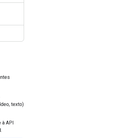
intes
o
ídeo, texto)
e à API
.