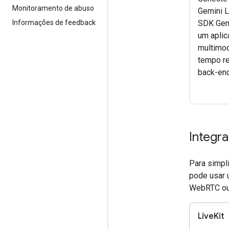
Monitoramento de abuso
Gemini L
Informações de feedback
SDK GenA
um aplic
multimo
tempo r
back-end
Integr
Para simpl
pode usar 
WebRTC ou
LiveKit