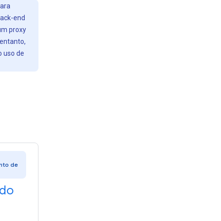
para
back-end
 um proxy
 entanto,
o uso de
nto de
 do