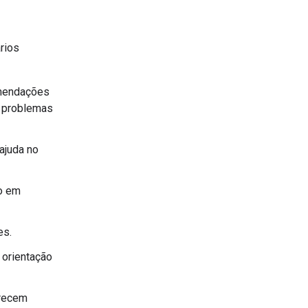
rios
omendações
m problemas
ajuda no
eo em
es.
 orientação
erecem