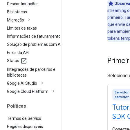
Observa
Descontinuações
streaming de
Bibliotecas
primeiro. T
Migração
que envie da
Limites de taxas
para ambien
Informações de faturamento
tokens temp
Solução de problemas com APIs
Erros da API
Primei
Status
Integrações de parceiros e
bibliotecas
Selecione 
Google AI Studio
Google Cloud Platform
Servidor
servidor
Tutor
Políticas
SDK 
Termos de Serviço
Regiões disponíveis
Conecte