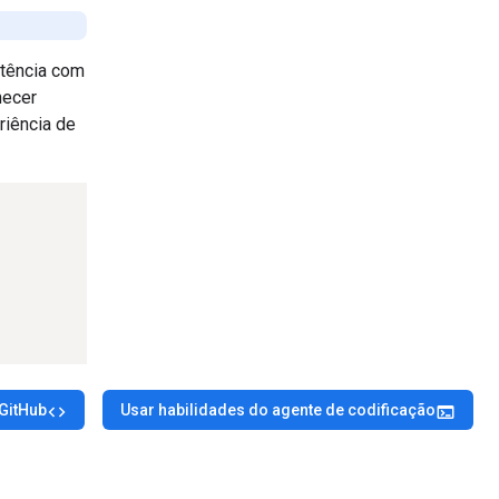
atência com
necer
riência de
GitHub
Usar habilidades do agente de codificação
code
terminal