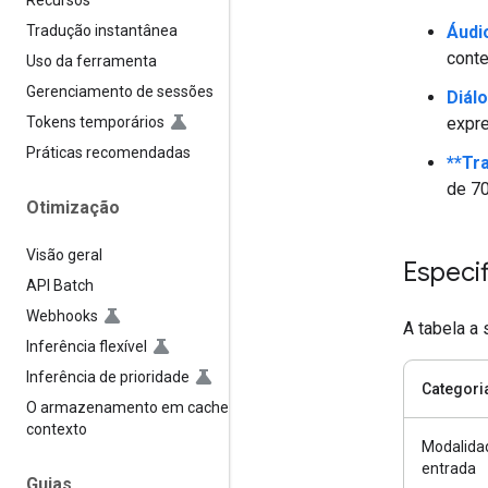
Recursos
Áudi
Tradução instantânea
conte
Uso da ferramenta
Gerenciamento de sessões
Diál
expre
Tokens temporários
Práticas recomendadas
**Tr
de 70
Otimização
Visão geral
Especi
API Batch
Webhooks
A tabela a
Inferência flexível
Inferência de prioridade
Categori
O armazenamento em cache de
contexto
Modalida
entrada
Guias