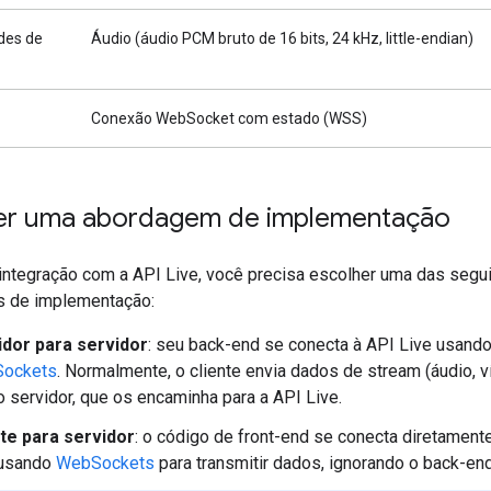
des de
Áudio (áudio PCM bruto de 16 bits, 24 kHz, little-endian)
Conexão WebSocket com estado (WSS)
er uma abordagem de implementação
 integração com a API Live, você precisa escolher uma das segu
s de implementação:
idor para servidor
: seu back-end se conecta à API Live usand
ockets
. Normalmente, o cliente envia dados de stream (áudio, v
o servidor, que os encaminha para a API Live.
nte para servidor
: o código de front-end se conecta diretament
 usando
WebSockets
para transmitir dados, ignorando o back-end