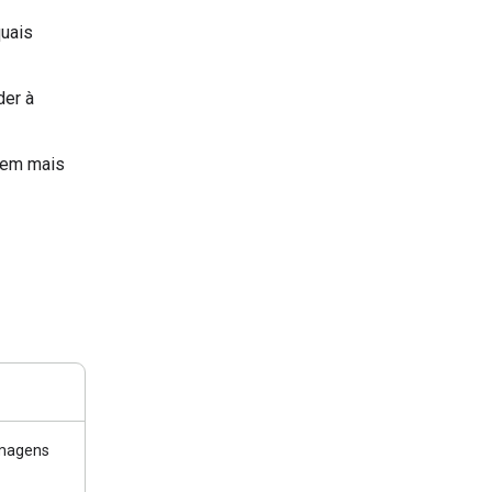
quais
der à
l em mais
 imagens