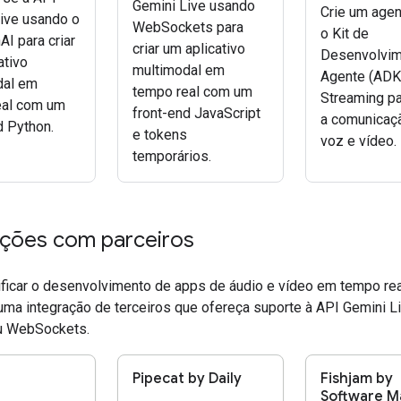
Gemini Live usando
Crie um agen
ive usando o
WebSockets para
o Kit de
I para criar
criar um aplicativo
Desenvolvim
ativo
multimodal em
Agente (ADK
dal em
tempo real com um
Streaming pa
eal com um
front-end JavaScript
a comunicaç
 Python.
e tokens
voz e vídeo.
temporários.
ações com parceiros
ificar o desenvolvimento de apps de áudio e vídeo em tempo rea
uma integração de terceiros que ofereça suporte à API Gemini L
 WebSockets.
Pipecat by Daily
Fishjam by
Software M