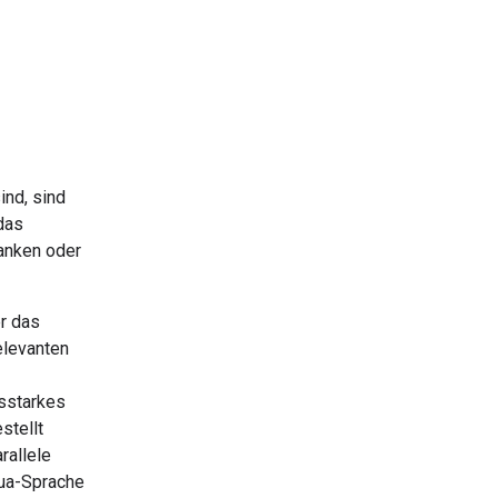
ind, sind
 das
anken oder
r das
elevanten
gsstarkes
stellt
rallele
ua-Sprache