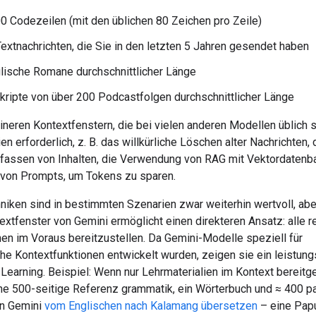
0 Codezeilen (mit den üblichen 80 Zeichen pro Zeile)
Textnachrichten, die Sie in den letzten 5 Jahren gesendet haben
lische Romane durchschnittlicher Länge
kripte von über 200 Podcastfolgen durchschnittlicher Länge
ineren Kontextfenstern, die bei vielen anderen Modellen üblich s
ien erforderlich, z. B. das willkürliche Löschen alter Nachrichten,
ssen von Inhalten, die Verwendung von RAG mit Vektordatenb
n von Prompts, um Tokens zu sparen.
niken sind in bestimmten Szenarien zwar weiterhin wertvoll, abe
xtfenster von Gemini ermöglicht einen direkteren Ansatz: alle r
nen im Voraus bereitzustellen. Da Gemini-Modelle speziell für
he Kontextfunktionen entwickelt wurden, zeigen sie ein leistun
Learning. Beispiel: Wenn nur Lehrmaterialien im Kontext bereitge
ne 500-seitige Referenz grammatik, ein Wörterbuch und ≈ 400 pa
nn Gemini
vom Englischen nach Kalamang übersetzen
– eine Pap