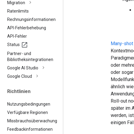
Migration
Ratenlimits
Rechnungsinformationen
API-Fehlerbehebung
API-Fehler
Many-shot 
Status
Kontextmod
Partner- und
Paradigmen
Bibliotheksintegrationen
oder mehre
Google AI Studio
oder sogar
Google Cloud
Modellfunk
ähnlich wie
Richtlinien
Anwendungs
Roll-out n
Nutzungsbedingungen
später im 
Verfügbare Regionen
werden, ist
Missbrauchsüberwachung
einigen Fäl
Feedbackinformationen