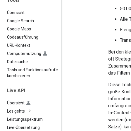
Tools
50.00
Übersicht
Alle 
Google Search
Google Maps
8 eng
Codeausführung
Trans
URL-Kontext
Bei den kle
Computernutzung
oft Strateg
Dateisuche
Zusammenfa
Tools und Funktionsaufrufe
das Filter
kombinieren
Diese Tech
Live API
große Konte
Informatio
Übersicht
umfangreic
Los gehts
In-Context-
werden (ei
Leistungsspektrum
Sätze), ka
Live-Übersetzung