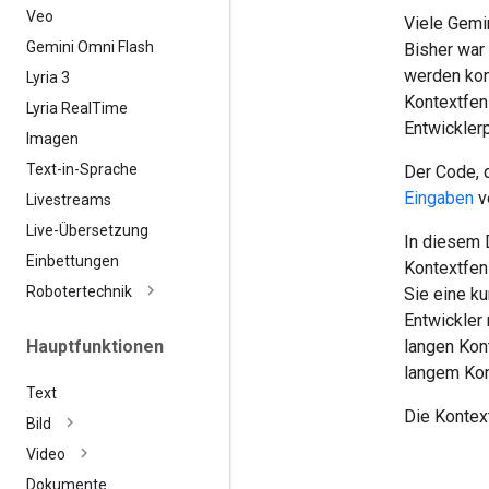
Veo
Viele Gemi
Gemini Omni Flash
Bisher war
werden kon
Lyria 3
Kontextfen
Lyria Real
Time
Entwickler
Imagen
Text-in-Sprache
Der Code, d
Eingaben
v
Livestreams
Live-Übersetzung
In diesem 
Einbettungen
Kontextfen
Robotertechnik
Sie eine k
Entwickler
Hauptfunktionen
langen Kon
langem Kon
Text
Die Kontex
Bild
Video
Dokumente