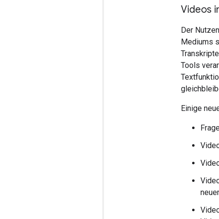
Videos 
Der Nutzen
Mediums sel
Transkript
Tools verar
Textfunkti
gleichblei
Einige neu
Frage
Video
Video
Vide
neue
Vide