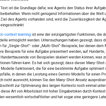
Text ist die Grundlage dafür, wie Agents den Status ihrer Aufga
beibehalten. Wenn nicht genügend Informationen über die Welt 
Ziel des Agents vorhanden sind, wird die Zuverlässigkeit der A
eingeschränkt.
in-context learning
ist eine der einzigartigsten Funktionen, die d
elle ermöglicht werden. Untersuchungen haben gezeigt, dass di
 für „Single-Shot“- oder „Multi-Shot“-Beispiele, bei denen dem 
re Beispiele für eine Aufgabe präsentiert werden, auf Hunderte
 Hunderttausende von Beispielen skaliert werden können, was z
tionen führen kann. Es hat sich gezeigt, dass dieser Many-Shot
 Modelle funktioniert, die für eine bestimmte Aufgabe optimiert 
fälle, in denen die Leistung eines Gemini-Modells für einen Pr
och nicht ausreicht, können Sie den Many-Shot-Ansatz ausprobier
Abschnitt zur Optimierung des langen Kontexts noch einmal unte
 diese Art von Arbeitslast mit hoher Eingabetoken durch Kontext
len wesentlich wirtschaftlicher und hat sogar eine geringere Lat