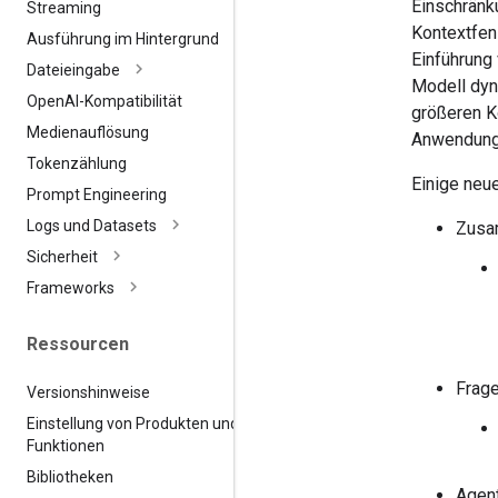
Einschränk
Streaming
Kontextfen
Ausführung im Hintergrund
Einführung
Dateieingabe
Modell dyn
Open
AI-Kompatibilität
größeren K
Medienauflösung
Anwendungs
Tokenzählung
Einige neu
Prompt Engineering
Logs und Datasets
Zusa
Sicherheit
Frameworks
Ressourcen
Frage
Versionshinweise
Einstellung von Produkten und
Funktionen
Bibliotheken
Agen