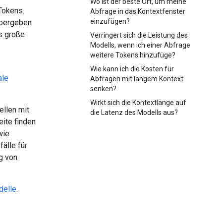
Wo ist der beste Ort, um meine
Tokens.
Abfrage in das Kontextfenster
einzufügen?
übergeben
s große
Verringert sich die Leistung des
Modells, wenn ich einer Abfrage
weitere Tokens hinzufüge?
Wie kann ich die Kosten für
ale
Abfragen mit langem Kontext
senken?
Wirkt sich die Kontextlänge auf
ellen mit
die Latenz des Modells aus?
eite finden
wie
älle für
g von
delle
.