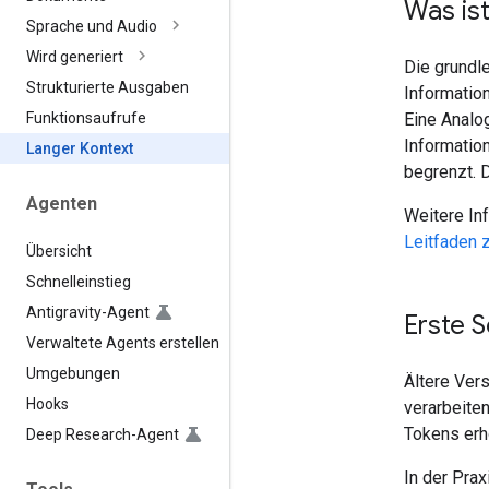
Was is
Sprache und Audio
Wird generiert
Die grundl
Strukturierte Ausgaben
Informatio
Eine Analo
Funktionsaufrufe
Informatio
Langer Kontext
begrenzt. D
Agenten
Weitere In
Leitfaden 
Übersicht
Schnelleinstieg
Antigravity-Agent
Erste S
Verwaltete Agents erstellen
Umgebungen
Ältere Ver
Hooks
verarbeite
Tokens erhö
Deep Research-Agent
In der Pra