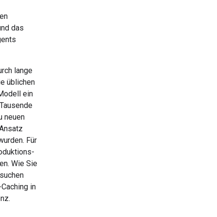
ben
und das
gents
urch lange
e üblichen
Modell ein
, Tausende
u neuen
-Ansatz
wurden. Für
oduktions-
en. Wie Sie
rsuchen
-Caching in
enz.