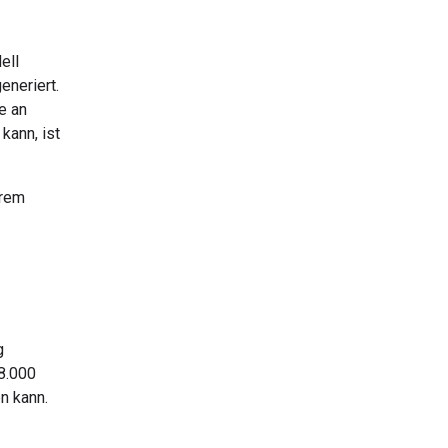
ell
eneriert.
e an
kann, ist
erem
g
8.000
n kann.