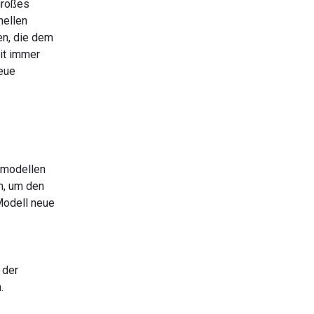
großes
nellen
en, die dem
it immer
neue
tmodellen
h, um den
Modell neue
 der
.