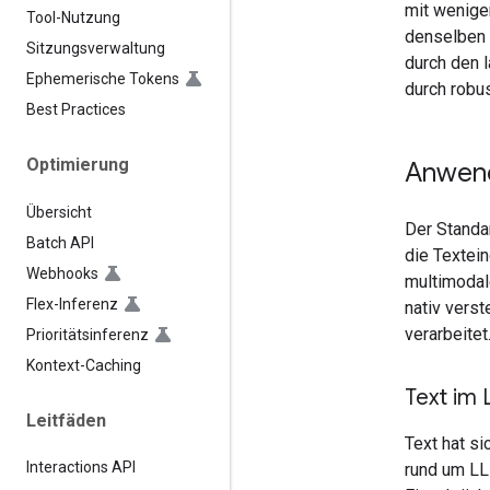
mit weniger
Tool-Nutzung
denselben 
Sitzungsverwaltung
durch den 
Ephemerische Tokens
durch robu
Best Practices
Optimierung
Anwend
Übersicht
Der Standa
Batch API
die Textei
Webhooks
multimodal
Flex-Inferenz
nativ vers
verarbeitet
Prioritätsinferenz
Kontext-Caching
Text im
Leitfäden
Text hat si
Interactions API
rund um LL