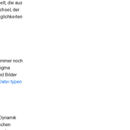
elt, die aus
chsel, der
glichkeiten
 immer noch
digma
d Bilder
Datei typen
r Dynamik
ischen