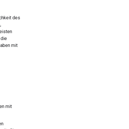
chkeit des
,
eisten
 die
gaben mit
en mit
en