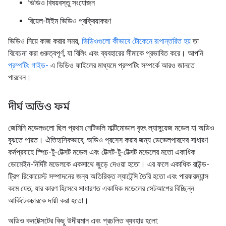
ভিডিও বিষয়বস্তু সংযোজন
রিয়েল-টাইম ভিডিও প্রক্রিয়াকরণ
ভিডিও নিয়ে কাজ করার সময়,
ভিডিওগুলো কীভাবে টোকেনে রূপান্তরিত হয়
তা
বিবেচনা করা গুরুত্বপূর্ণ, যা বিলিং এবং ব্যবহারের সীমাকে প্রভাবিত করে। আপনি
প্রম্পটিং গাইড-
এ ভিডিও ফাইলের মাধ্যমে প্রম্পটিং সম্পর্কে আরও জানতে
পারবেন।
দীর্ঘ অডিও ফর্ম
জেমিনি মডেলগুলো ছিল প্রথম নেটিভলি মাল্টিমোডাল বৃহৎ ল্যাঙ্গুয়েজ মডেল যা অডিও
বুঝতে পারত। ঐতিহাসিকভাবে, অডিও প্রসেস করার জন্য ডেভেলপারদের সাধারণ
কর্মপ্রবাহে স্পিচ-টু-টেক্সট মডেল এবং টেক্সট-টু-টেক্সট মডেলের মতো একাধিক
ডোমেইন-নির্দিষ্ট মডেলকে একসাথে জুড়ে দেওয়া হতো। এর ফলে একাধিক রাউন্ড-
ট্রিপ রিকোয়েস্ট সম্পাদনের জন্য অতিরিক্ত ল্যাটেন্সি তৈরি হতো এবং পারফরম্যান্স
কমে যেত, যার কারণ হিসেবে সাধারণত একাধিক মডেলের সেটআপের বিচ্ছিন্ন
আর্কিটেকচারকে দায়ী করা হতো।
অডিও কনটেক্সটের কিছু উদীয়মান এবং প্রচলিত ব্যবহার হলো: