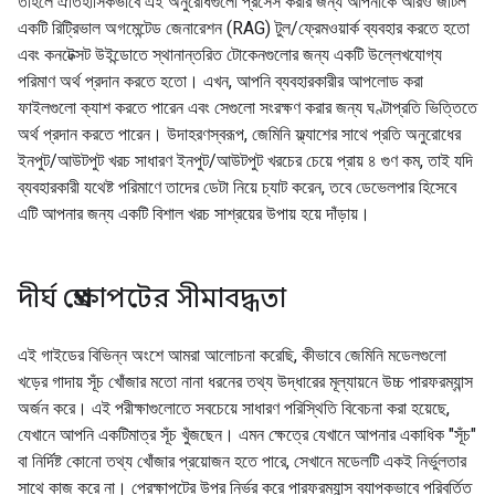
তাহলে ঐতিহাসিকভাবে এই অনুরোধগুলো প্রসেস করার জন্য আপনাকে আরও জটিল
একটি রিট্রিভাল অগমেন্টেড জেনারেশন (RAG) টুল/ফ্রেমওয়ার্ক ব্যবহার করতে হতো
এবং কনটেক্সট উইন্ডোতে স্থানান্তরিত টোকেনগুলোর জন্য একটি উল্লেখযোগ্য
পরিমাণ অর্থ প্রদান করতে হতো। এখন, আপনি ব্যবহারকারীর আপলোড করা
ফাইলগুলো ক্যাশ করতে পারেন এবং সেগুলো সংরক্ষণ করার জন্য ঘণ্টাপ্রতি ভিত্তিতে
অর্থ প্রদান করতে পারেন। উদাহরণস্বরূপ, জেমিনি ফ্ল্যাশের সাথে প্রতি অনুরোধের
ইনপুট/আউটপুট খরচ সাধারণ ইনপুট/আউটপুট খরচের চেয়ে প্রায় ৪ গুণ কম, তাই যদি
ব্যবহারকারী যথেষ্ট পরিমাণে তাদের ডেটা নিয়ে চ্যাট করেন, তবে ডেভেলপার হিসেবে
এটি আপনার জন্য একটি বিশাল খরচ সাশ্রয়ের উপায় হয়ে দাঁড়ায়।
দীর্ঘ প্রেক্ষাপটের সীমাবদ্ধতা
এই গাইডের বিভিন্ন অংশে আমরা আলোচনা করেছি, কীভাবে জেমিনি মডেলগুলো
খড়ের গাদায় সূঁচ খোঁজার মতো নানা ধরনের তথ্য উদ্ধারের মূল্যায়নে উচ্চ পারফরম্যান্স
অর্জন করে। এই পরীক্ষাগুলোতে সবচেয়ে সাধারণ পরিস্থিতি বিবেচনা করা হয়েছে,
যেখানে আপনি একটিমাত্র সূঁচ খুঁজছেন। এমন ক্ষেত্রে যেখানে আপনার একাধিক "সূঁচ"
বা নির্দিষ্ট কোনো তথ্য খোঁজার প্রয়োজন হতে পারে, সেখানে মডেলটি একই নির্ভুলতার
সাথে কাজ করে না। প্রেক্ষাপটের উপর নির্ভর করে পারফরম্যান্স ব্যাপকভাবে পরিবর্তিত