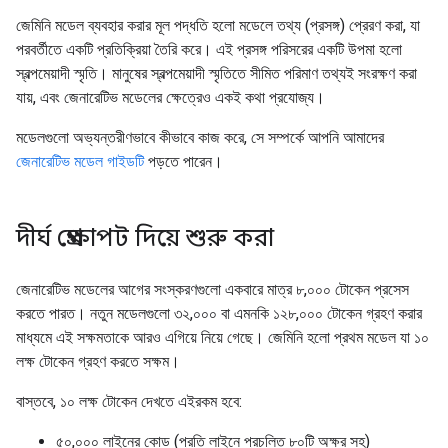
জেমিনি মডেল ব্যবহার করার মূল পদ্ধতি হলো মডেলে তথ্য (প্রসঙ্গ) প্রেরণ করা, যা
পরবর্তীতে একটি প্রতিক্রিয়া তৈরি করে। এই প্রসঙ্গ পরিসরের একটি উপমা হলো
স্বল্পমেয়াদী স্মৃতি। মানুষের স্বল্পমেয়াদী স্মৃতিতে সীমিত পরিমাণ তথ্যই সংরক্ষণ করা
যায়, এবং জেনারেটিভ মডেলের ক্ষেত্রেও একই কথা প্রযোজ্য।
মডেলগুলো অভ্যন্তরীণভাবে কীভাবে কাজ করে, সে সম্পর্কে আপনি আমাদের
জেনারেটিভ মডেল গাইডটি
পড়তে পারেন।
দীর্ঘ প্রেক্ষাপট দিয়ে শুরু করা
জেনারেটিভ মডেলের আগের সংস্করণগুলো একবারে মাত্র ৮,০০০ টোকেন প্রসেস
করতে পারত। নতুন মডেলগুলো ৩২,০০০ বা এমনকি ১২৮,০০০ টোকেন গ্রহণ করার
মাধ্যমে এই সক্ষমতাকে আরও এগিয়ে নিয়ে গেছে। জেমিনি হলো প্রথম মডেল যা ১০
লক্ষ টোকেন গ্রহণ করতে সক্ষম।
বাস্তবে, ১০ লক্ষ টোকেন দেখতে এইরকম হবে:
৫০,০০০ লাইনের কোড (প্রতি লাইনে প্রচলিত ৮০টি অক্ষর সহ)