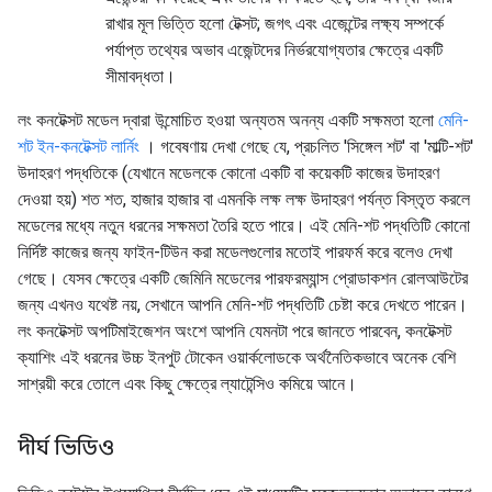
রাখার মূল ভিত্তি হলো টেক্সট; জগৎ এবং এজেন্টের লক্ষ্য সম্পর্কে
পর্যাপ্ত তথ্যের অভাব এজেন্টদের নির্ভরযোগ্যতার ক্ষেত্রে একটি
সীমাবদ্ধতা।
লং কনটেক্সট মডেল দ্বারা উন্মোচিত হওয়া অন্যতম অনন্য একটি সক্ষমতা হলো
মেনি-
শট ইন-কনটেক্সট লার্নিং
। গবেষণায় দেখা গেছে যে, প্রচলিত 'সিঙ্গেল শট' বা 'মাল্টি-শট'
উদাহরণ পদ্ধতিকে (যেখানে মডেলকে কোনো একটি বা কয়েকটি কাজের উদাহরণ
দেওয়া হয়) শত শত, হাজার হাজার বা এমনকি লক্ষ লক্ষ উদাহরণ পর্যন্ত বিস্তৃত করলে
মডেলের মধ্যে নতুন ধরনের সক্ষমতা তৈরি হতে পারে। এই মেনি-শট পদ্ধতিটি কোনো
নির্দিষ্ট কাজের জন্য ফাইন-টিউন করা মডেলগুলোর মতোই পারফর্ম করে বলেও দেখা
গেছে। যেসব ক্ষেত্রে একটি জেমিনি মডেলের পারফরম্যান্স প্রোডাকশন রোলআউটের
জন্য এখনও যথেষ্ট নয়, সেখানে আপনি মেনি-শট পদ্ধতিটি চেষ্টা করে দেখতে পারেন।
লং কনটেক্সট অপটিমাইজেশন অংশে আপনি যেমনটা পরে জানতে পারবেন, কনটেক্সট
ক্যাশিং এই ধরনের উচ্চ ইনপুট টোকেন ওয়ার্কলোডকে অর্থনৈতিকভাবে অনেক বেশি
সাশ্রয়ী করে তোলে এবং কিছু ক্ষেত্রে ল্যাটেন্সিও কমিয়ে আনে।
দীর্ঘ ভিডিও