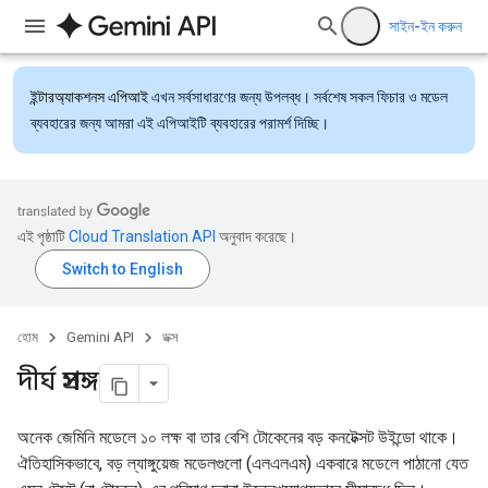
সাইন-ইন করুন
ইন্টারঅ্যাকশনস এপিআই
এখন সর্বসাধারণের জন্য উপলব্ধ। সর্বশেষ সকল ফিচার ও মডেল
ব্যবহারের জন্য আমরা এই এপিআইটি ব্যবহারের পরামর্শ দিচ্ছি।
এই পৃষ্ঠাটি
Cloud Translation API
অনুবাদ করেছে।
হোম
Gemini API
ডক্স
দীর্ঘ প্রসঙ্গ
অনেক জেমিনি মডেলে ১০ লক্ষ বা তার বেশি টোকেনের বড় কনটেক্সট উইন্ডো থাকে।
ঐতিহাসিকভাবে, বড় ল্যাঙ্গুয়েজ মডেলগুলো (এলএলএম) একবারে মডেলে পাঠানো যেত