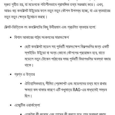
দ্রুত গৃহীত হয়, যা মডেলকে গতিশীলভাবে প্রাসঙ্গিক তথ্য সরবরাহ করে। এখন,
আরও বড় কনটেক্সট উইন্ডোর ফলে নতুন নতুন কৌশল উপলব্ধ হচ্ছে, যা এর ব্যবহারের
নতুন নতুন ক্ষেত্র উন্মোচন করছে।
টেক্সট-ভিত্তিক লং কনটেক্সটের কিছু উদীয়মান এবং প্রচলিত ব্যবহার হলো:
বিশাল আকারের পাঠ্য সংকলনের সারসংক্ষেপ
ছোট কনটেক্সট মডেল সহ পূর্ববর্তী সারসংক্ষেপ বিকল্পগুলির জন্য একটি
স্লাইডিং উইন্ডো বা অন্য কোনো কৌশলের প্রয়োজন হবে, যাতে
মডেলে নতুন টোকেন পাঠানোর সময় পূর্ববর্তী বিভাগগুলির অবস্থা বজায়
থাকে।
প্রশ্ন ও উত্তর
ঐতিহাসিকভাবে, সীমিত প্রেক্ষাপট এবং মডেলদের তথ্য মনে রাখার
ক্ষমতা কম থাকার কারণে এটি শুধুমাত্র RAG-এর মাধ্যমেই সম্ভব
ছিল।
এজেন্টিক ওয়ার্কফ্লো
এজেন্টরা কী করেছে এবং তাদের কী করতে হবে, তার অবস্থা বজায়