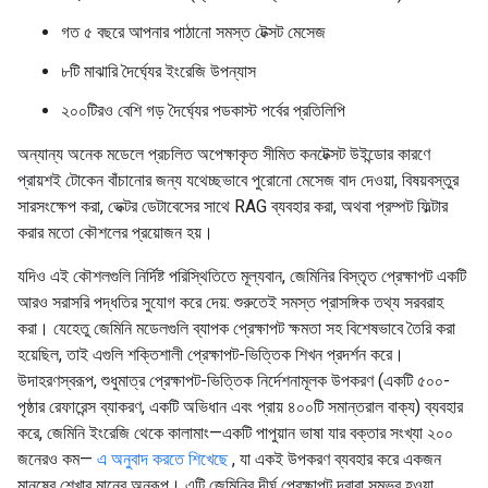
গত ৫ বছরে আপনার পাঠানো সমস্ত টেক্সট মেসেজ
৮টি মাঝারি দৈর্ঘ্যের ইংরেজি উপন্যাস
২০০টিরও বেশি গড় দৈর্ঘ্যের পডকাস্ট পর্বের প্রতিলিপি
অন্যান্য অনেক মডেলে প্রচলিত অপেক্ষাকৃত সীমিত কনটেক্সট উইন্ডোর কারণে
প্রায়শই টোকেন বাঁচানোর জন্য যথেচ্ছভাবে পুরোনো মেসেজ বাদ দেওয়া, বিষয়বস্তুর
সারসংক্ষেপ করা, ভেক্টর ডেটাবেসের সাথে RAG ব্যবহার করা, অথবা প্রম্পট ফিল্টার
করার মতো কৌশলের প্রয়োজন হয়।
যদিও এই কৌশলগুলি নির্দিষ্ট পরিস্থিতিতে মূল্যবান, জেমিনির বিস্তৃত প্রেক্ষাপট একটি
আরও সরাসরি পদ্ধতির সুযোগ করে দেয়: শুরুতেই সমস্ত প্রাসঙ্গিক তথ্য সরবরাহ
করা। যেহেতু জেমিনি মডেলগুলি ব্যাপক প্রেক্ষাপট ক্ষমতা সহ বিশেষভাবে তৈরি করা
হয়েছিল, তাই এগুলি শক্তিশালী প্রেক্ষাপট-ভিত্তিক শিখন প্রদর্শন করে।
উদাহরণস্বরূপ, শুধুমাত্র প্রেক্ষাপট-ভিত্তিক নির্দেশনামূলক উপকরণ (একটি ৫০০-
পৃষ্ঠার রেফারেন্স ব্যাকরণ, একটি অভিধান এবং প্রায় ৪০০টি সমান্তরাল বাক্য) ব্যবহার
করে, জেমিনি ইংরেজি থেকে কালামাং—একটি পাপুয়ান ভাষা যার বক্তার সংখ্যা ২০০
জনেরও কম—
এ অনুবাদ করতে শিখেছে
, যা একই উপকরণ ব্যবহার করে একজন
মানুষের শেখার মানের অনুরূপ। এটি জেমিনির দীর্ঘ প্রেক্ষাপট দ্বারা সম্ভব হওয়া