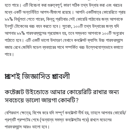
হতে পারে। এটি বিবেচনা করা গুরুত্বপূর্ণ, কারণ সঠিক তথ্য উদ্ধার করা এবং খরচের
মধ্যে একটি অন্তর্নিহিত আপস-মীমাংসা রয়েছে। আপনি একটিমাত্র কোয়েরিতে প্রায়
৯৯% নির্ভুলতা পেতে পারেন, কিন্তু প্রতিবার সেই কোয়েরি পাঠানোর জন্য আপনাকে
ইনপুট টোকেনের খরচ বহন করতে হবে। সুতরাং, ১০০টি তথ্য উদ্ধারের জন্য যদি
আপনার ৯৯% পারফরম্যান্সের প্রয়োজন হয়, তবে সম্ভবত আপনাকে ১০০টি অনুরোধ
পাঠাতে হবে। এটি একটি ভালো উদাহরণ যেখানে কনটেক্সট ক্যাশিং উচ্চ পারফরম্যান্স
বজায় রেখে জেমিনি মডেল ব্যবহারের সাথে সম্পর্কিত খরচ উল্লেখযোগ্যভাবে কমাতে
পারে।
প্রায়শই জিজ্ঞাসিত প্রশ্নাবলী
কন্টেক্সট উইন্ডোতে আমার কোয়েরিটি রাখার জন্য
সবচেয়ে ভালো জায়গা কোনটি?
বেশিরভাগ ক্ষেত্রে, বিশেষ করে যদি সম্পূর্ণ কনটেক্সট দীর্ঘ হয়, তাহলে আপনার কোয়েরি/
প্রশ্নটি প্রম্পটের শেষে (অন্যান্য সমস্ত কনটেক্সটের পরে) রাখলে মডেলের
পারফরম্যান্স আরও ভালো হবে।