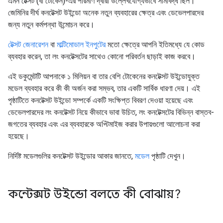
এমন টেক্সট (বা টোকেন)-এর পরিমাণ দ্বারা উল্লেখযোগ্যভাবে সীমাবদ্ধ ছিল।
জেমিনির দীর্ঘ কনটেক্সট উইন্ডো অনেক নতুন ব্যবহারের ক্ষেত্র এবং ডেভেলপারদের
জন্য নতুন কর্মপন্থা উন্মোচন করে।
টেক্সট জেনারেশন
বা
মাল্টিমোডাল ইনপুটের
মতো ক্ষেত্রে আপনি ইতিমধ্যে যে কোড
ব্যবহার করেন, তা লং কনটেক্সটের সাথেও কোনো পরিবর্তন ছাড়াই কাজ করবে।
এই ডকুমেন্টটি আপনাকে ১ মিলিয়ন বা তার বেশি টোকেনের কনটেক্সট উইন্ডোযুক্ত
মডেল ব্যবহার করে কী কী অর্জন করা সম্ভব, তার একটি সার্বিক ধারণা দেয়। এই
পৃষ্ঠাটিতে কনটেক্সট উইন্ডো সম্পর্কে একটি সংক্ষিপ্ত বিবরণ দেওয়া হয়েছে এবং
ডেভেলপারদের লং কনটেক্সট নিয়ে কীভাবে ভাবা উচিত, লং কনটেক্সটের বিভিন্ন বাস্তব-
জগতের ব্যবহার এবং এর ব্যবহারকে অপ্টিমাইজ করার উপায়গুলো আলোচনা করা
হয়েছে।
নির্দিষ্ট মডেলগুলির কনটেক্সট উইন্ডোর আকার জানতে,
মডেল
পৃষ্ঠাটি দেখুন।
কন্টেক্সট উইন্ডো বলতে কী বোঝায়?