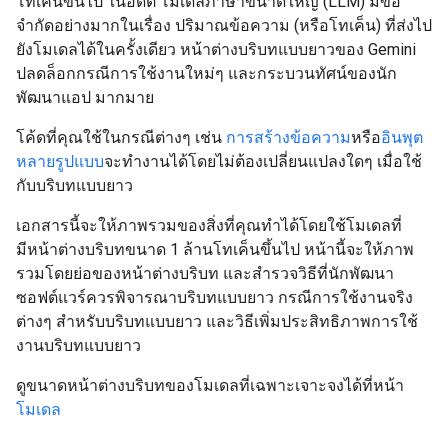
โทเค็นขึ้นไป ในอดีต โมเดลภาษาขนาดใหญ่ (LLM) มีข้อ
จำกัดอย่างมากในเรื่อง ปริมาณข้อความ (หรือโทเค็น) ที่ส่งไป
ยังโมเดลได้ในครั้งเดียว หน้าต่างบริบทแบบยาวของ Gemini
ปลดล็อกกรณีการใช้งานใหม่ๆ และกระบวนทัศน์ของนัก
พัฒนาแอป มากมาย
โค้ดที่คุณใช้ในกรณีต่างๆ เช่น
การสร้างข้อความ
หรือ
อินพุต
หลายรูปแบบ
จะทำงานได้โดยไม่ต้องเปลี่ยนแปลงใดๆ เมื่อใช้
กับบริบทแบบยาว
เอกสารนี้จะให้ภาพรวมของสิ่งที่คุณทำได้โดยใช้โมเดลที่
มีหน้าต่างบริบทขนาด 1 ล้านโทเค็นขึ้นไป หน้านี้จะให้ภาพ
รวมโดยย่อของหน้าต่างบริบท และสำรวจวิธีที่นักพัฒนา
ซอฟต์แวร์ควรพิจารณาบริบทแบบยาว กรณีการใช้งานจริง
ต่างๆ สำหรับบริบทแบบยาว และวิธีเพิ่มประสิทธิภาพการใช้
งานบริบทแบบยาว
ดูขนาดหน้าต่างบริบทของโมเดลที่เฉพาะเจาะจงได้ที่หน้า
โมเดล