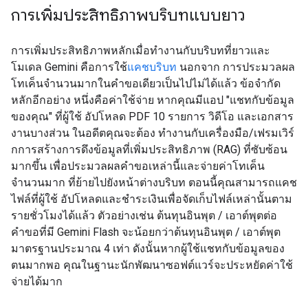
การเพิ่มประสิทธิภาพบริบทแบบยาว
การเพิ่มประสิทธิภาพหลักเมื่อทำงานกับบริบทที่ยาวและ
โมเดล Gemini คือการใช้
แคชบริบท
นอกจาก การประมวลผล
โทเค็นจำนวนมากในคำขอเดียวเป็นไปไม่ได้แล้ว ข้อจำกัด
หลักอีกอย่าง หนึ่งคือค่าใช้จ่าย หากคุณมีแอป "แชทกับข้อมูล
ของคุณ" ที่ผู้ใช้ อัปโหลด PDF 10 รายการ วิดีโอ และเอกสาร
งานบางส่วน ในอดีตคุณจะต้อง ทำงานกับเครื่องมือ/เฟรมเวิร์
กการสร้างการดึงข้อมูลที่เพิ่มประสิทธิภาพ (RAG) ที่ซับซ้อน
มากขึ้น เพื่อประมวลผลคำขอเหล่านี้และจ่ายค่าโทเค็น
จำนวนมาก ที่ย้ายไปยังหน้าต่างบริบท ตอนนี้คุณสามารถแคช
ไฟล์ที่ผู้ใช้ อัปโหลดและชำระเงินเพื่อจัดเก็บไฟล์เหล่านั้นตาม
รายชั่วโมงได้แล้ว ตัวอย่างเช่น ต้นทุนอินพุต / เอาต์พุตต่อ
คำขอที่มี Gemini Flash จะน้อยกว่าต้นทุนอินพุต / เอาต์พุต
มาตรฐานประมาณ 4 เท่า ดังนั้นหากผู้ใช้แชทกับข้อมูลของ
ตนมากพอ คุณในฐานะนักพัฒนาซอฟต์แวร์จะประหยัดค่าใช้
จ่ายได้มาก