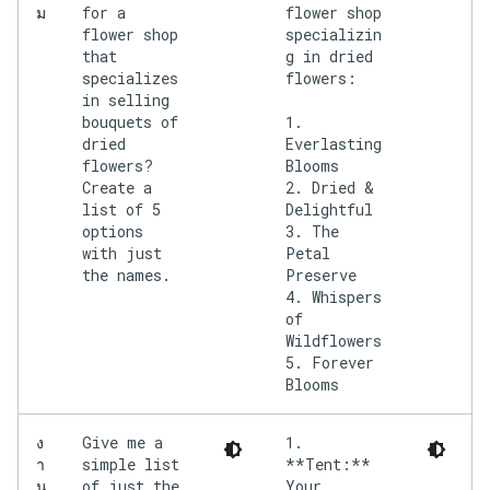
for a
flower shop
ม
flower shop
specializin
that
g in dried
specializes
flowers:
in selling
bouquets of
1.
dried
Everlasting
flowers?
Blooms
Create a
2. Dried &
list of 5
Delightful
options
3. The
with just
Petal
the names.
Preserve
4. Whispers
of
Wildflowers
5. Forever
Give me a
1.
ง
simple list
**Tent:**
า
of just the
Your
น