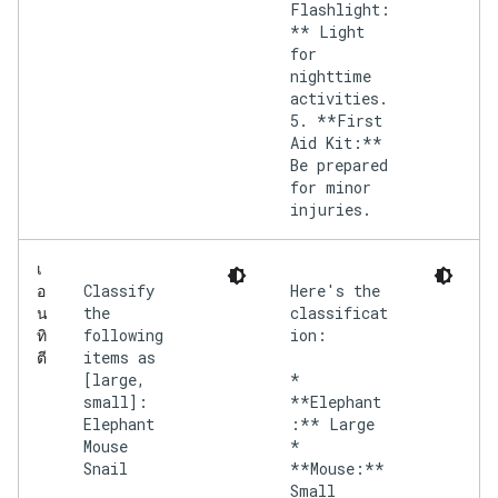
Flashlight:
** Light
for
nighttime
activities.
5. **First
Aid Kit:**
Be prepared
for minor
injuries.
เ
Classify
Here's the
อ
the
classificat
น
following
ion:
ทิ
items as
ตี
[large,
*
small]:
**Elephant
Elephant
:** Large
Mouse
*
Snail
**Mouse:**
Small