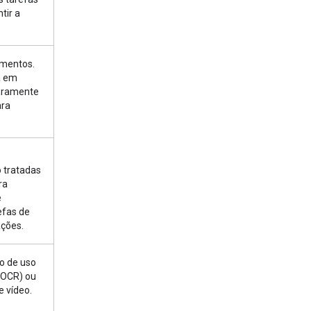
tir a
umentos.
a em
aramente
ara
 tratadas
ra
é
efas de
ações.
o de uso
 (OCR) ou
 vídeo.