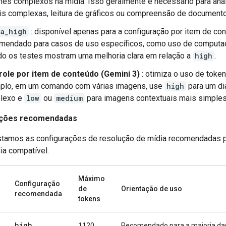
hes complexos na mídia. Isso geralmente é necessário para aná
is complexas, leitura de gráficos ou compreensão de document
ra_high
: disponível apenas para a configuração por item de co
mendado para casos de uso específicos, como uso de computa
o os testes mostram uma melhoria clara em relação a
high
.
role por item de conteúdo (Gemini 3)
: otimiza o uso de token
plo, em um comando com várias imagens, use
high
para um d
lexo e
low
ou
medium
para imagens contextuais mais simples
ações recomendadas
listamos as configurações de resolução de mídia recomendadas 
ia compatível.
Máximo
Configuração
de
Orientação de uso
recomendada
tokens
high
1120
Recomendado para a maioria das