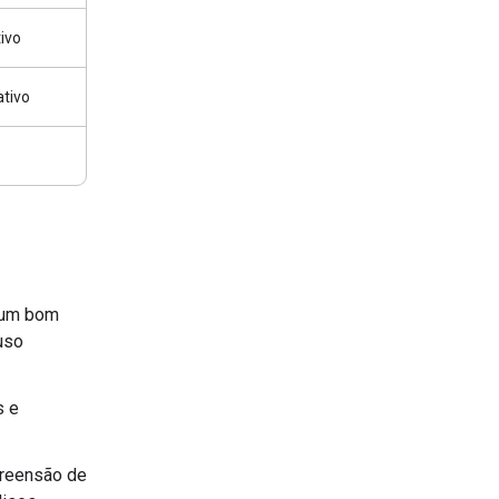
tivo
ativo
 um bom
 uso
s e
preensão de