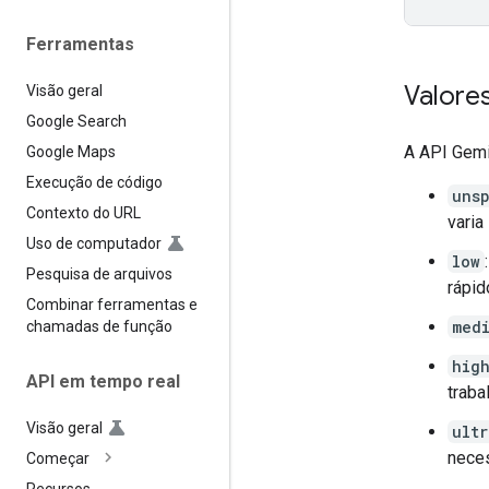
Ferramentas
Valore
Visão geral
Google Search
A API Gemi
Google Maps
Execução de código
uns
Contexto do URL
varia
Uso de computador
low
Pesquisa de arquivos
rápid
Combinar ferramentas e
med
chamadas de função
hig
API em tempo real
traba
Visão geral
ultr
neces
Começar