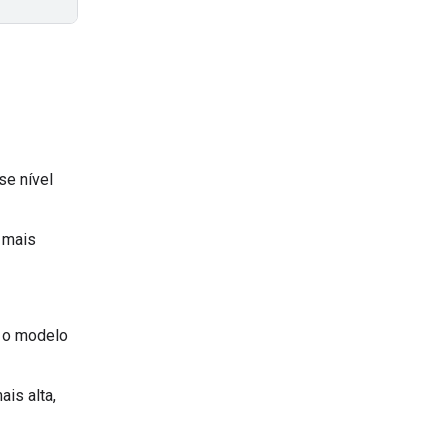
se nível
 mais
a o modelo
is alta,