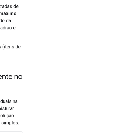
tradas de
máximo
ade da
padrão e
s (itens de
ente no
iduais na
isturar
solução
 simples.