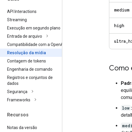
medium
API Interactions
Streaming
high
Execução em segundo plano
Entrada de arquivo
ultra
_
h
Compatibilidade com a Open
AI
Resolução da mídia
Contagem de tokens
Como e
Engenharia de comando
Registros e conjuntos de
Padr
dados
equil
Segurança
comu
Frameworks
low
:
Recursos
detal
med
Notas da versão