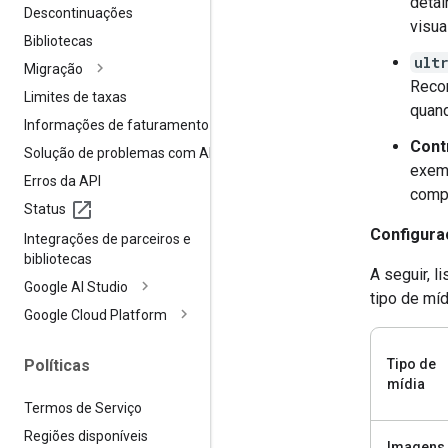
detal
Descontinuações
visua
Bibliotecas
ult
Migração
Reco
Limites de taxas
quand
Informações de faturamento
Cont
Solução de problemas com APIs
exem
Erros da API
comp
Status
Configur
Integrações de parceiros e
bibliotecas
A seguir, 
Google AI Studio
tipo de míd
Google Cloud Platform
Políticas
Tipo de
mídia
Termos de Serviço
Regiões disponíveis
Imagens