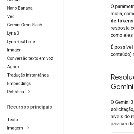
O parâmet
Nano Banana
mídia, com
Veo
de tokens
Gemini Omni Flash
resposta co
Lyria 3
como eles 
Lyria Real
Time
É possível 
Imagen
conteúdo) 
Conversão texto em voz
Agora
Tradução instantânea
Resolu
Embeddings
Gemini
Robótica
O Gemini 3 
Recursos principais
solicitação
níveis de 
Texto
para um di
Imagem