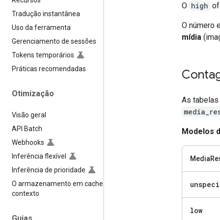
Recursos
O
high
of
Tradução instantânea
O número e
Uso da ferramenta
mídia
(ima
Gerenciamento de sessões
Tokens temporários
Práticas recomendadas
Contag
Otimização
As tabelas
media_re
Visão geral
API Batch
Modelos d
Webhooks
Inferência flexível
MediaRes
Inferência de prioridade
O armazenamento em cache de
unspeci
contexto
low
Guias