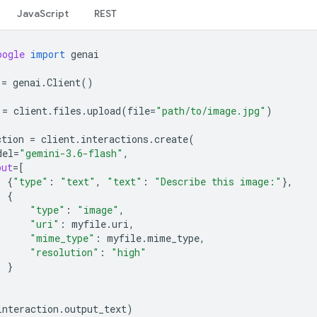
JavaScript
REST
oogle
import
genai
=
genai
.
Client
()
=
client
.
files
.
upload
(
file
=
"path/to/image.jpg"
)
ction
=
client
.
interactions
.
create
(
del
=
"gemini-3.6-flash"
,
put
=
[
{
"type"
:
"text"
,
"text"
:
"Describe this image:"
},
{
"type"
:
"image"
,
"uri"
:
myfile
.
uri
,
"mime_type"
:
myfile
.
mime_type
,
"resolution"
:
"high"
}
interaction
.
output_text
)