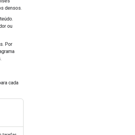
lises
os densos.
nteúdo.
dor ou
s. Por
iagrama
.
para cada
 tarefas