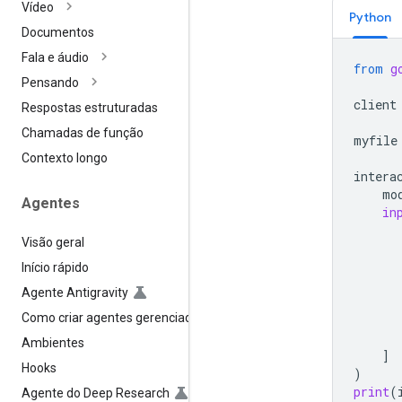
Vídeo
Python
Documentos
Fala e áudio
from
g
Pensando
client
Respostas estruturadas
Chamadas de função
myfile
Contexto longo
intera
mo
Agentes
in
Visão geral
Início rápido
Agente Antigravity
Como criar agentes gerenciados
Ambientes
]
Hooks
)
print
(
Agente do Deep Research