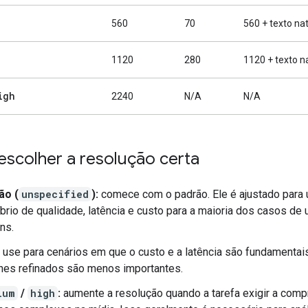
560
70
560 + texto na
1120
280
1120 + texto n
igh
2240
N/A
N/A
scolher a resolução certa
ão (
unspecified
):
comece com o padrão. Ele é ajustado para
íbrio de qualidade, latência e custo para a maioria dos casos de
ns.
use para cenários em que o custo e a latência são fundamentai
hes refinados são menos importantes.
ium
/
high
:
aumente a resolução quando a tarefa exigir a com