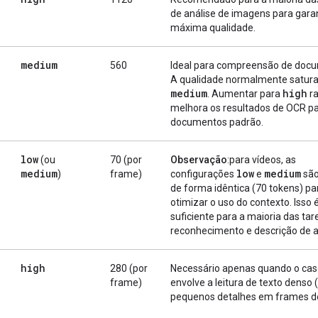
de análise de imagens para garan
máxima qualidade.
medium
560
Ideal para compreensão de doc
A qualidade normalmente satur
medium
high
. Aumentar para
r
melhora os resultados de OCR p
documentos padrão.
low
(ou
70 (por
Observação
:para vídeos, as
medium
low
medium
)
frame)
configurações
e
são
de forma idêntica (70 tokens) pa
otimizar o uso do contexto. Isso 
suficiente para a maioria das tar
reconhecimento e descrição de 
high
280 (por
Necessário apenas quando o cas
frame)
envolve a leitura de texto denso
pequenos detalhes em frames de