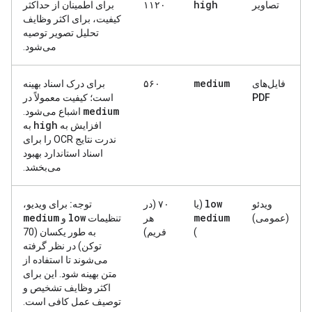
high
تصاویر
۱۱۲۰
برای اطمینان از حداکثر
کیفیت، برای اکثر وظایف
تحلیل تصویر توصیه
می‌شود.
medium
فایل‌های
۵۶۰
برای درک اسناد بهینه
PDF
است؛ کیفیت معمولاً در
medium
​​اشباع می‌شود.
high
افزایش به
به
ندرت نتایج OCR را برای
اسناد استاندارد بهبود
می‌بخشد.
low
ویدئو
(یا
۷۰ (در
توجه:
برای ویدیو،
medium
low
medium
(عمومی)
هر
تنظیمات
و
)
فریم)
​​​​به طور یکسان (70
توکن) در نظر گرفته
می‌شوند تا استفاده از
متن بهینه شود. این برای
اکثر وظایف تشخیص و
توصیف عمل کافی است.