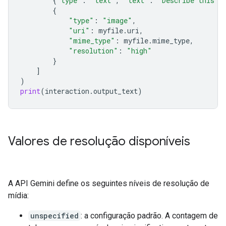
{
"type"
:
"text"
,
"text"
:
"Describe this i
{
"type"
:
"image"
,
"uri"
:
myfile
.
uri
,
"mime_type"
:
myfile
.
mime_type
,
"resolution"
:
"high"
}
]
)
print
(
interaction
.
output_text
)
Valores de resolução disponíveis
A API Gemini define os seguintes níveis de resolução de
mídia:
unspecified
: a configuração padrão. A contagem de