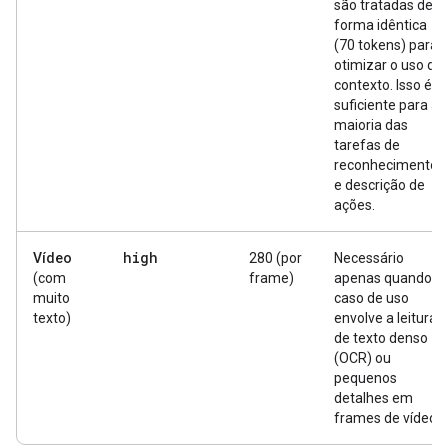
são tratadas de
forma idêntica
(70 tokens) para
otimizar o uso do
contexto. Isso é
suficiente para a
maioria das
tarefas de
reconhecimento
e descrição de
ações.
high
Vídeo
280 (por
Necessário
(com
frame)
apenas quando o
muito
caso de uso
texto)
envolve a leitura
de texto denso
(OCR) ou
pequenos
detalhes em
frames de vídeo.