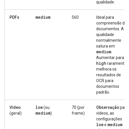
qualidade.
medium
PDFs
560
Ideal para
compreensão de
documentos. A
qualidade
normalmente
satura em
medium
.
Aumentar para
high
raramente
melhora os
resultados de
OCR para
documentos
padrão.
low
Vídeo
(ou
70 (por
Observação
:para
medium
(geral)
)
frame)
vídeos, as
configurações
low
medium
e