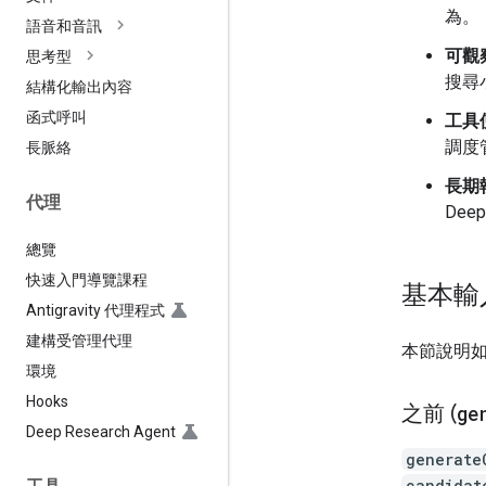
為。
語音和音訊
可觀
思考型
搜尋小
結構化輸出內容
函式呼叫
工具
調度
長脈絡
長期
代理
Dee
總覽
快速入門導覽課程
基本輸
Antigravity 代理程式
建構受管理代理
本節說明
環境
Hooks
之前 (
ge
Deep Research Agent
generate
candidat