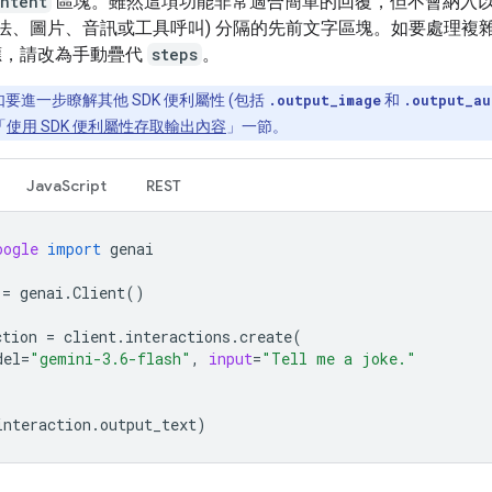
ntent
區塊。雖然這項功能非常適合簡單的回覆，但不會納入
想法、圖片、音訊或工具呼叫) 分隔的先前文字區塊。如要處理複
應，請改為手動疊代
steps
。
要進一步瞭解其他 SDK 便利屬性 (包括
.output_image
和
.output_au
「
使用 SDK 便利屬性存取輸出內容
」一節。
JavaScript
REST
oogle
import
genai
=
genai
.
Client
()
ction
=
client
.
interactions
.
create
(
del
=
"gemini-3.6-flash"
,
input
=
"Tell me a joke."
interaction
.
output_text
)