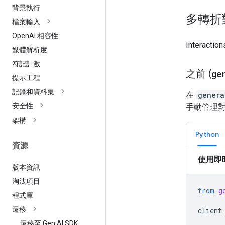
背景執行
多轉折
檔案輸入
Open
AI 相容性
Intera
媒體解析度
符記計數
之前 (
ge
提示工程
記錄和資料集
在
genera
安全性
手動管理
架構
Python
資源
使用即
版本資訊
淘汰項目
from
g
程式庫
遷移
client
遷移至 Gen AI SDK