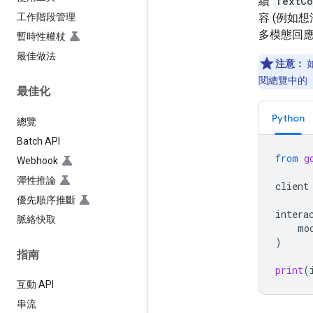
續
TextCo
容 (例如
工作階段管理
多模態回
暫時性權杖
最佳做法
注意：
如
閱總覽中的
最佳化
Python
總覽
Batch API
from
g
Webhook
彈性推論
client
優先順序推斷
intera
脈絡快取
mo
)
指南
print
(
互動 API
串流