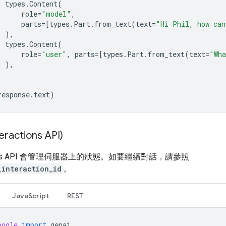
types
.
Content
(
role
=
"model"
,
parts
=
[
types
.
Part
.
from_text
(
text
=
"Hi Phil, how can
),
types
.
Content
(
role
=
"user"
,
parts
=
[
types
.
Part
.
from_text
(
text
=
"Wh
),
response
.
text
)
ractions API)
ctions API 會管理伺服器上的狀態。如要繼續對話，請參照
_interaction_id
。
JavaScript
REST
oogle
import
genai