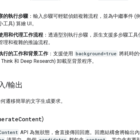
察的執行步驟
：輸入步驟可輕鬆偵錯複雜流程，並為中繼事件 (
工具) 算繪 UI。
使用和代理工作流程
：透過型別執行步驟，原生支援多步驟工具
管理和複雜的推論流程。
執行的工作和背景工作
：支援使用
background=true
將耗時的作
p Think 和 Deep Research) 卸載至背景程序。
入
/
輸出
如何遷移簡單的文字生成要求。
nerate
Content
)
Content
API 為無狀態，會直接傳回回應。回應結構會將輸出
es
清單中，每個
candidates
都包含
content
，其中含有要