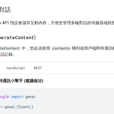
對話
ctions API 預設會儲存互動內容，方便您管理多輪對話的伺服器端狀
nerate
Content
)
teContent
中，您必須使用
contents
陣列或用戶端即時通訊
對話記錄。
JavaScript
REST
時通訊小幫手 (建議做法)
oogle
import
genai
=
genai
.
Client
()