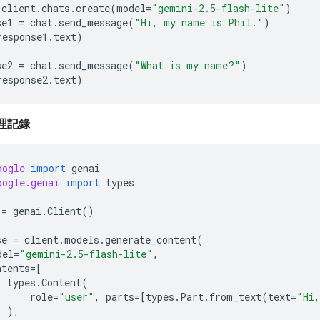
client
.
chats
.
create
(
model
=
"gemini-2.5-flash-lite"
)
se1
=
chat
.
send_message
(
"Hi, my name is Phil."
)
response1
.
text
)
se2
=
chat
.
send_message
(
"What is my name?"
)
response2
.
text
)
理記錄
oogle
import
genai
oogle.genai
import
types
=
genai
.
Client
()
se
=
client
.
models
.
generate_content
(
del
=
"gemini-2.5-flash-lite"
,
ntents
=
[
types
.
Content
(
role
=
"user"
,
parts
=
[
types
.
Part
.
from_text
(
text
=
"Hi,
),