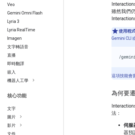
Intera
Veo
雖然我們
Gemini Omni Flash
Interactio
Lyria 3
Lyria Real
Time
使用程
Imagen
Gemini CL
文字轉語音
直播
/gemin
即時翻譯
嵌入
這項技能會套
機器人工學
為何要
核心功能
Intera
文字
法：
圖片
伺服
影片
器預
文件