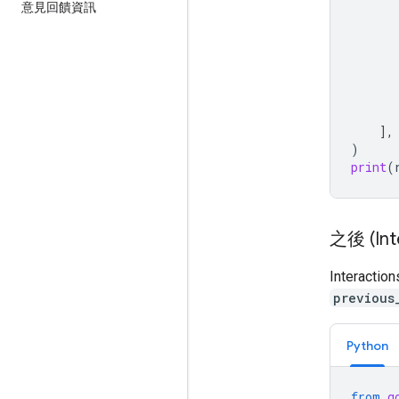
意見回饋資訊
],
)
print
(
之後 (Inte
Intera
previous
Python
from
g