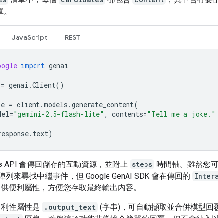
單。
JavaScript
REST
oogle
import
genai
=
genai
.
Client
()
se
=
client
.
models
.
generate_content
(
del
=
"gemini-2.5-flash-lite"
,
contents
=
"Tell me a joke."
response
.
text
)
tions API 會傳回儲存的互動資源，並附上
steps
時間軸。雖然您可
陣列來尋找中繼事件，但 Google GenAI SDK 會在傳回的
Inter
提供便利屬性，方便您存取最終輸出內容。
便利性屬性是
.output_text
(字串)，可自動擷取並合併模型回