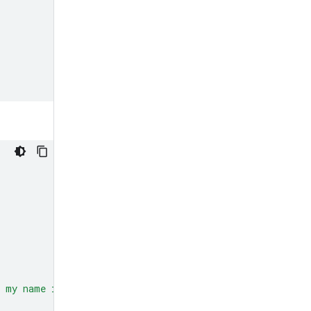
 my name is Phil."
)]