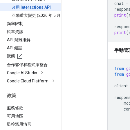
chat
=
改用 Interactions API
respon
print
(
互動重大變更 (2026 年 5 月)
頻率限制
respon
帳單資訊
print
(
API 疑難排解
API 錯誤
手動管
狀態
合作夥伴和程式庫整合
from
g
Google AI Studio
from
g
Google Cloud Platform
client
政策
respon
mo
服務條款
co
可用地區
監控濫用情形