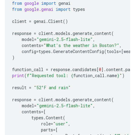
from
google
import
genai
from
google.genai
import
types
client
=
genai
.
Client
()
response
=
client
.
models
.
generate_content
(
model
=
"gemini-2.5-flash-lite"
,
contents
=
"What's the weather in Boston?"
,
config
=
types
.
GenerateContentConfig
(
tools
=
[
weat
)
function_call
=
response
.
candidates
[
0
]
.
content
.
part
print
(
f
"Requested tool: 
{
function_call
.
name
}
"
)
result
=
"52°F and rain"
response
=
client
.
models
.
generate_content
(
model
=
"gemini-2.5-flash-lite"
,
contents
=
[
types
.
Content
(
role
=
"user"
,
parts
=
[