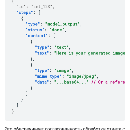
{
"id"
:
"int_123"
,
"steps"
:
[
{
"type"
:
"model_output"
,
"status"
:
"done"
,
"content"
:
[
{
"type"
:
"text"
,
"text"
:
"Here is your generated image:
},
{
"type"
:
"image"
,
"mime_type"
:
"image/jpeg"
,
"data"
:
"...base64..."
// Or a referen
}
]
}
]
}
Это обеспечивает согласованность обработки ответа с