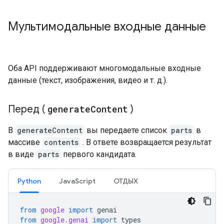
Мультимодальные входные данные
Оба API поддерживают многомодальные входные
данные (текст, изображения, видео и т. д.).
Перед (
generate
Content
)
В
generateContent
вы передаете список
parts
в
массиве
contents
. В ответе возвращается результат
в виде
parts
первого кандидата.
Python
JavaScript
ОТДЫХ
from
google
import
genai
from
google.genai
import
types