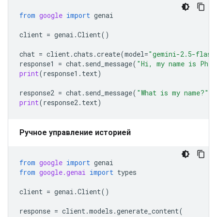
from
google
import
genai
client
=
genai
.
Client
()
chat
=
client
.
chats
.
create
(
model
=
"gemini-2.5-flash
response1
=
chat
.
send_message
(
"Hi, my name is Phil
print
(
response1
.
text
)
response2
=
chat
.
send_message
(
"What is my name?"
)
print
(
response2
.
text
)
Ручное управление историей
from
google
import
genai
from
google.genai
import
types
client
=
genai
.
Client
()
response
=
client
.
models
.
generate_content
(