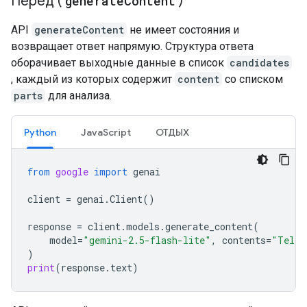
Перед (
generate
Content
)
API
generateContent
не имеет состояния и
возвращает ответ напрямую. Структура ответа
оборачивает выходные данные в список
candidates
, каждый из которых содержит
content
со списком
parts
для анализа.
Python
JavaScript
ОТДЫХ
from
google
import
genai
client
=
genai
.
Client
()
response
=
client
.
models
.
generate_content
(
model
=
"gemini-2.5-flash-lite"
,
contents
=
"Tell 
)
print
(
response
.
text
)