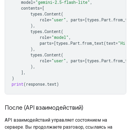
model
=
"gemini-2.5-flash-lite"
,
contents
=
[
types
.
Content
(
role
=
"user"
,
parts
=
[
types
.
Part
.
from_te
),
types
.
Content
(
role
=
"model"
,
parts
=
[
types
.
Part
.
from_text
(
text
=
"Hi P
),
types
.
Content
(
role
=
"user"
,
parts
=
[
types
.
Part
.
from_te
),
],
)
print
(
response
.
text
)
После (API взаимодействий)
API взаимодействий управляет состоянием на
сервере. Вы продолжаете разговор, ссылаясь на