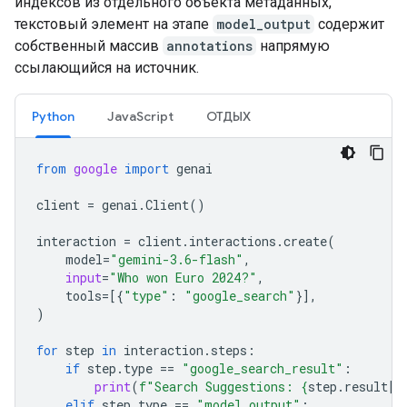
индексов из отдельного объекта метаданных,
текстовый элемент на этапе
model_output
содержит
собственный массив
annotations
напрямую
ссылающийся на источник.
Python
JavaScript
ОТДЫХ
from
google
import
genai
client
=
genai
.
Client
()
interaction
=
client
.
interactions
.
create
(
model
=
"gemini-3.6-flash"
,
input
=
"Who won Euro 2024?"
,
tools
=
[{
"type"
:
"google_search"
}],
)
for
step
in
interaction
.
steps
:
if
step
.
type
==
"google_search_result"
:
print
(
f
"Search Suggestions: 
{
step
.
result
[
0
elif
step
.
type
==
"model_output"
: