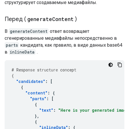
структурирует создаваемые медиафайлы.
Перед (
generate
Content
)
В
generateContent
ответ возвращает
сгенерированные медиафайлы непосредственно в
parts
кандидата, как правило, в виде данных base64
в
inlineData
.
#
Respo
nse
s
tru
c
ture
co
n
cep
t
{
"candidates"
:
[
{
"content"
:
{
"parts"
:
[
{
"text"
:
"Here is your generated imag
},
{
"inlineData"
:
{