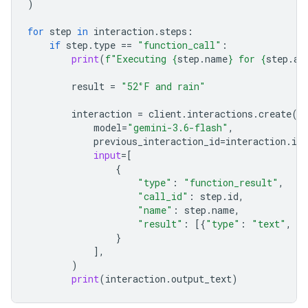
)
for
step
in
interaction
.
steps
:
if
step
.
type
==
"function_call"
:
print
(
f
"Executing 
{
step
.
name
}
 for 
{
step
.
ar
result
=
"52°F and rain"
interaction
=
client
.
interactions
.
create
(
model
=
"gemini-3.6-flash"
,
previous_interaction_id
=
interaction
.
id
,
input
=
[
{
"type"
:
"function_result"
,
"call_id"
:
step
.
id
,
"name"
:
step
.
name
,
"result"
:
[{
"type"
:
"text"
,
"
}
],
)
print
(
interaction
.
output_text
)