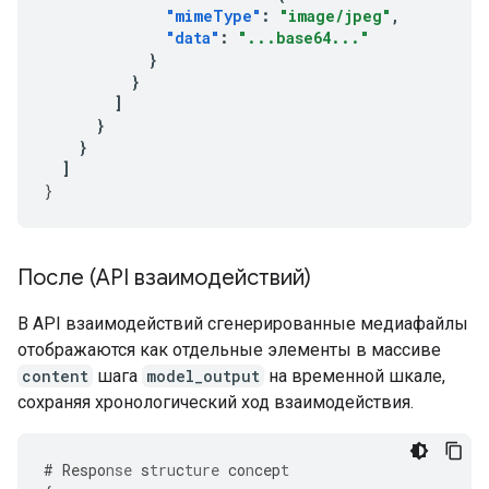
"mimeType"
:
"image/jpeg"
,
"data"
:
"...base64..."
}
}
]
}
}
]
}
После (API взаимодействий)
В API взаимодействий сгенерированные медиафайлы
отображаются как отдельные элементы в массиве
content
шага
model_output
на временной шкале,
сохраняя хронологический ход взаимодействия.
#
Respo
nse
s
tru
c
ture
co
n
cep
t