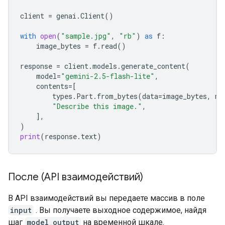
client
=
genai
.
Client
()
with
open
(
"sample.jpg"
,
"rb"
)
as
f
:
image_bytes
=
f
.
read
()
response
=
client
.
models
.
generate_content
(
model
=
"gemini-2.5-flash-lite"
,
contents
=
[
types
.
Part
.
from_bytes
(
data
=
image_bytes
,
mi
"Describe this image."
,
],
)
print
(
response
.
text
)
После (API взаимодействий)
В API взаимодействий вы передаете массив в поле
input
. Вы получаете выходное содержимое, найдя
шаг
model_output
на временной шкале.