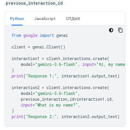
previous_interaction_id
.
Python
JavaScript
ОТДЫХ
from
google
import
genai
client
=
genai
.
Client
()
interaction1
=
client
.
interactions
.
create
(
model
=
"gemini-3.6-flash"
,
input
=
"Hi, my name i
)
print
(
"Response 1:"
,
interaction1
.
output_text
)
interaction2
=
client
.
interactions
.
create
(
model
=
"gemini-3.6-flash"
,
previous_interaction_id
=
interaction1
.
id
,
input
=
"What is my name?"
,
)
print
(
"Response 2:"
,
interaction2
.
output_text
)