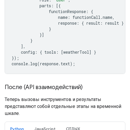
parts
:
[{
functionResponse
:
{
name
:
functionCall
.
name
,
response
:
{
result
:
result
}
}
}]
}
],
config
:
{
tools
:
[
weatherTool
]
}
});
console
.
log
(
response
.
text
);
После (API взаимодействий)
Теперь вызовы инструментов и результаты
представляют собой отдельные этапы на временной
шкале.
Python
JavaScript
ОТДЫХ