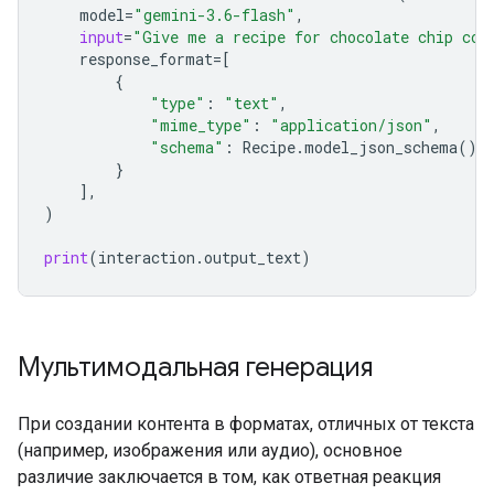
model
=
"gemini-3.6-flash"
,
input
=
"Give me a recipe for chocolate chip coo
response_format
=
[
{
"type"
:
"text"
,
"mime_type"
:
"application/json"
,
"schema"
:
Recipe
.
model_json_schema
(),
}
],
)
print
(
interaction
.
output_text
)
Мультимодальная генерация
При создании контента в форматах, отличных от текста
(например, изображения или аудио), основное
различие заключается в том, как ответная реакция