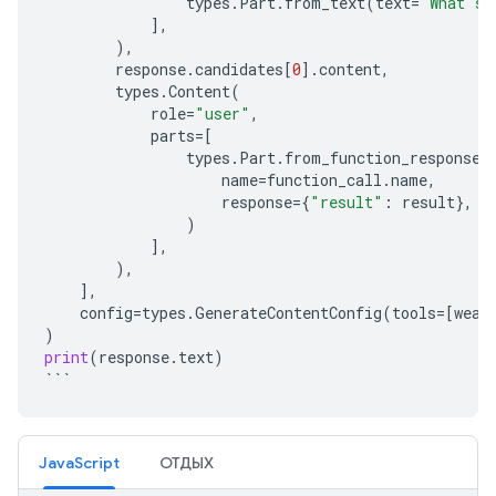
types
.
Part
.
from_text
(
text
=
"What's 
],
),
response
.
candidates
[
0
]
.
content
,
types
.
Content
(
role
=
"user"
,
parts
=
[
types
.
Part
.
from_function_response
(
name
=
function_call
.
name
,
response
=
{
"result"
:
result
},
)
],
),
],
config
=
types
.
GenerateContentConfig
(
tools
=
[
weat
)
print
(
response
.
text
)
```
JavaScript
ОТДЫХ