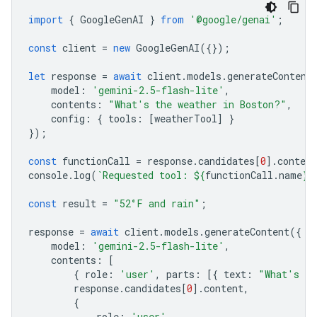
import
{
GoogleGenAI
}
from
'@google/genai'
;
const
client
=
new
GoogleGenAI
({});
let
response
=
await
client
.
models
.
generateContent
model
:
'gemini-2.5-flash-lite'
,
contents
:
"What's the weather in Boston?"
,
config
:
{
tools
:
[
weatherTool
]
}
});
const
functionCall
=
response
.
candidates
[
0
].
content
console
.
log
(
`Requested tool: 
${
functionCall
.
name
}
`
const
result
=
"52°F and rain"
;
response
=
await
client
.
models
.
generateContent
({
model
:
'gemini-2.5-flash-lite'
,
contents
:
[
{
role
:
'user'
,
parts
:
[{
text
:
"What's th
response
.
candidates
[
0
].
content
,
{
role
:
'user'
,