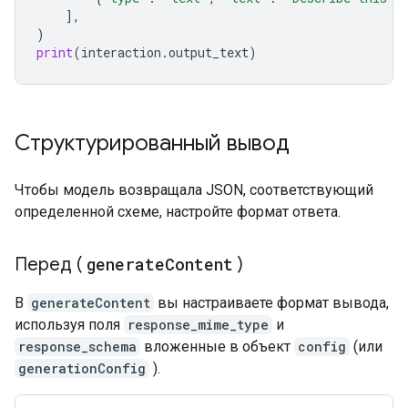
],
)
print
(
interaction
.
output_text
)
Структурированный вывод
Чтобы модель возвращала JSON, соответствующий
определенной схеме, настройте формат ответа.
Перед (
generate
Content
)
В
generateContent
вы настраиваете формат вывода,
используя поля
response_mime_type
и
response_schema
вложенные в объект
config
(или
generationConfig
).