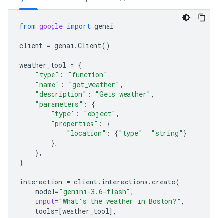
from
google
import
genai
client
=
genai
.
Client
()
weather_tool
=
{
"type"
:
"function"
,
"name"
:
"get_weather"
,
"description"
:
"Gets weather"
,
"parameters"
:
{
"type"
:
"object"
,
"properties"
:
{
"location"
:
{
"type"
:
"string"
}
},
},
}
interaction
=
client
.
interactions
.
create
(
model
=
"gemini-3.6-flash"
,
input
=
"What's the weather in Boston?"
,
tools
=
[
weather_tool
],