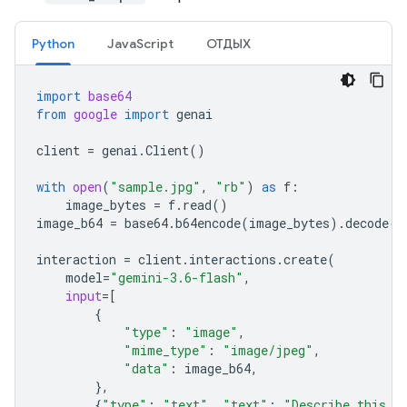
Python
JavaScript
ОТДЫХ
import
base64
from
google
import
genai
client
=
genai
.
Client
()
with
open
(
"sample.jpg"
,
"rb"
)
as
f
:
image_bytes
=
f
.
read
()
image_b64
=
base64
.
b64encode
(
image_bytes
)
.
decode
(
"
interaction
=
client
.
interactions
.
create
(
model
=
"gemini-3.6-flash"
,
input
=
[
{
"type"
:
"image"
,
"mime_type"
:
"image/jpeg"
,
"data"
:
image_b64
,
},
{
"type"
:
"text"
,
"text"
:
"Describe this i