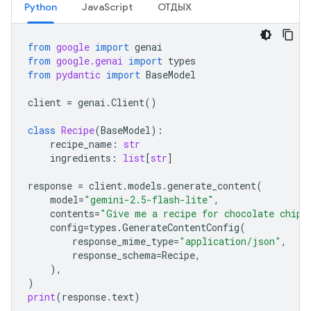
Python
JavaScript
ОТДЫХ
from
google
import
genai
from
google.genai
import
types
from
pydantic
import
BaseModel
client
=
genai
.
Client
()
class
Recipe
(
BaseModel
):
recipe_name
:
str
ingredients
:
list
[
str
]
response
=
client
.
models
.
generate_content
(
model
=
"gemini-2.5-flash-lite"
,
contents
=
"Give me a recipe for chocolate chip 
config
=
types
.
GenerateContentConfig
(
response_mime_type
=
"application/json"
,
response_schema
=
Recipe
,
),
)
print
(
response
.
text
)