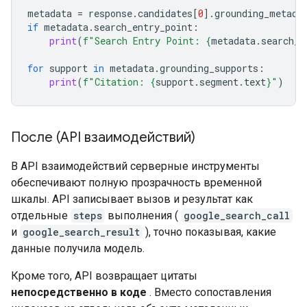
metadata
=
response
.
candidates
[
0
]
.
grounding_metada
if
metadata
.
search_entry_point
:
print
(
f
"Search Entry Point: 
{
metadata
.
search_e
for
support
in
metadata
.
grounding_supports
:
print
(
f
"Citation: 
{
support
.
segment
.
text
}
"
)
После (API взаимодействий)
В API взаимодействий серверные инструменты
обеспечивают полную прозрачность временной
шкалы. API записывает вызов и результат как
отдельные
steps
выполнения (
google_search_call
и
google_search_result
), точно показывая, какие
данные получила модель.
Кроме того, API возвращает цитаты
непосредственно в коде
. Вместо сопоставления