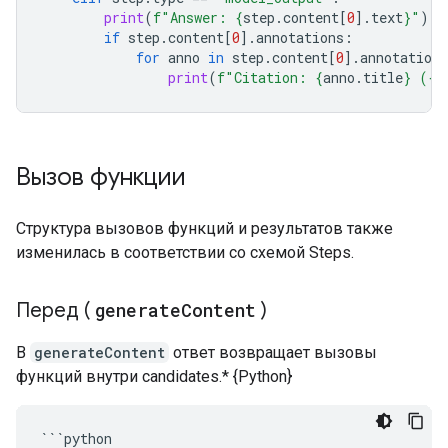
print
(
f
"Answer: 
{
step
.
content
[
0
]
.
text
}
"
)
if
step
.
content
[
0
]
.
annotations
:
for
anno
in
step
.
content
[
0
]
.
annotations
print
(
f
"Citation: 
{
anno
.
title
}
 (
{
a
Вызов функции
Структура вызовов функций и результатов также
изменилась в соответствии со схемой Steps.
Перед (
generate
Content
)
В
generateContent
ответ возвращает вызовы
функций внутри candidates.* {Python}
```
python