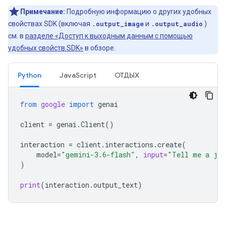
Примечание:
Подробную информацию о других удобных
свойствах SDK (включая
.output_image
и
.output_audio
)
см. в
разделе «Доступ к выходным данным с помощью
удобных свойств SDK»
в обзоре.
Python
JavaScript
ОТДЫХ
from
google
import
genai
client
=
genai
.
Client
()
interaction
=
client
.
interactions
.
create
(
model
=
"gemini-3.6-flash"
,
input
=
"Tell me a jo
)
print
(
interaction
.
output_text
)