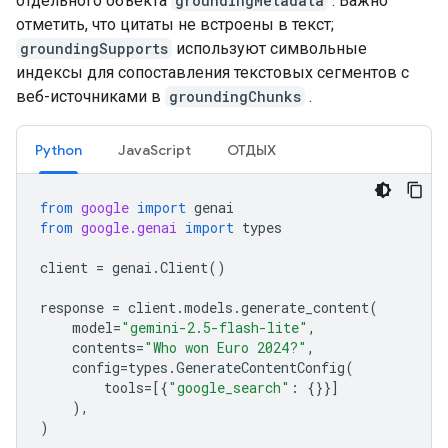
отдельного объекта
groundingMetadata
. Важно
отметить, что цитаты не встроены в текст;
groundingSupports
используют символьные
индексы для сопоставления текстовых сегментов с
веб-источниками в
groundingChunks
.
Python
JavaScript
ОТДЫХ
from
google
import
genai
from
google.genai
import
types
client
=
genai
.
Client
()
response
=
client
.
models
.
generate_content
(
model
=
"gemini-2.5-flash-lite"
,
contents
=
"Who won Euro 2024?"
,
config
=
types
.
GenerateContentConfig
(
tools
=
[{
"google_search"
:
{}}]
),
)